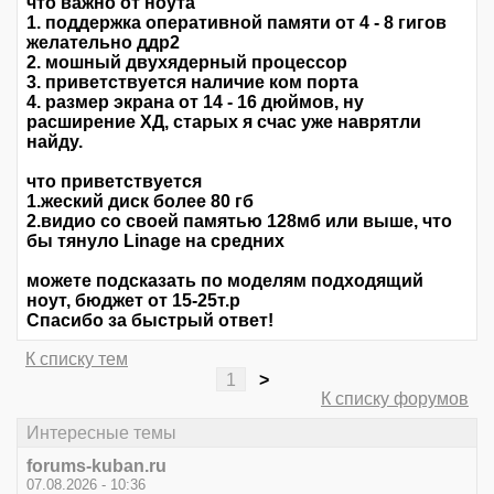
что важно от ноута
1. поддержка оперативной памяти от 4 - 8 гигов
желательно ддр2
2. мошный двухядерный процессор
3. приветствуется наличие ком порта
4. размер экрана от 14 - 16 дюймов, ну
расширение ХД, старых я счас уже наврятли
найду.
что приветствуется
1.жеский диск более 80 гб
2.видио со своей памятью 128мб или выше, что
бы тянуло Linage на средних
можете подсказать по моделям подходящий
ноут, бюджет от 15-25т.р
Спасибо за быстрый ответ!
К списку тем
1
>
К списку форумов
Интересные темы
forums-kuban.ru
07.08.2026 - 10:36