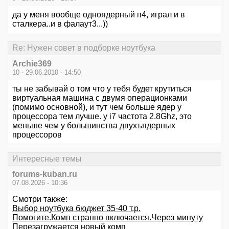
да у меня вообще одноядерный п4, играл и в
сталкера..и в фалаут3...))
Re: Нужен совет в подборке ноутбука
Archie369
10 - 29.06.2010 - 14:50
ты не забывай о том что у тебя будет крутиться
виртуальная машина с двумя операционками
(помимо основной), и тут чем больше ядер у
процессора тем лучше. у i7 частота 2.8Ghz, это
меньше чем у большинства двухъядерных
процессоров
Интересные темы
forums-kuban.ru
07.08.2026 - 10:36
Смотри также:
Выбор ноутбука бюджет 35-40 т.р.
Помогите.Комп странно включается.Через минуту
Перезагружается новый комп