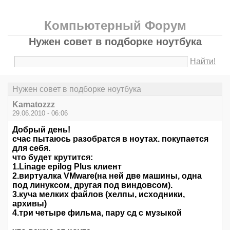
Компьютерный Форум
Нужен совет в подборке ноутбука
Найти!
Нужен совет в подборке ноутбука
Kamatozzz
29.06.2010 - 06:06
Добрый день!
счас пытаюсь разобратся в ноутах. покупается
для себя.
что будет крутится:
1.Linage epilog Plus клиент
2.виртуалка VMware(на ней две машины, одна
под линуксом, другая под виндовсом).
3.куча мелких файлов (хелпы, исходники,
архивы)
4.три четыре фильма, пару сд с музыкой