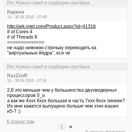
Re: Нужен совет в подборке ноутбука
Карина
14 - 30.06.2010 - 07:49
http://ark.intel.com/Product.aspx?id=41316
# of Cores 4
# of Threads 8
==============
не надо нижнюю строчьку переводить ка
"виртуальные йядра", еси че
Re: Нужен совет в подборке ноутбука
RazZzoR
15 - 30.06.2010 - 07:56
2,8 это меньше чем у большинства двухведерных
процессоров 0_о
а как же 4ххх 6ххх большая и часть 7ххх 8ххх линеек?
Их мне кажется выпущено больше чем этих ваших
и5-7 :)
К списку тем
1
>