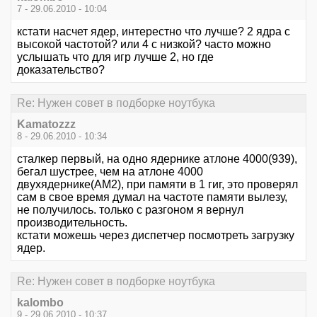
7 - 29.06.2010 - 10:04
кстати насчет ядер, интерестно что лучше? 2 ядра с
высокой частотой? или 4 с низкой? часто можно
услышать что для игр лучше 2, но где
доказательство?
Re: Нужен совет в подборке ноутбука
Kamatozzz
8 - 29.06.2010 - 10:34
сталкер первый, на одно ядернике атлоне 4000(939),
бегал шустрее, чем на атлоне 4000
двухядернике(АМ2), при памяти в 1 гиг, это проверял
сам в свое время думал на частоте памяти вылезу,
не получилось. только с разгоном я вернул
производительность.
кстати можешь через диспетчер посмотреть загрузку
ядер.
Re: Нужен совет в подборке ноутбука
kalombo
9 - 29.06.2010 - 10:37