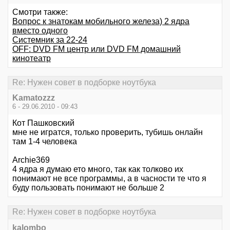
Смотри также:
Вопрос к знатокам мобильного железа) 2 ядра
вместо одного
Системник за 22-24
OFF: DVD FM центр или DVD FM домашний
кинотеатр
Re: Нужен совет в подборке ноутбука
Kamatozzz
6 - 29.06.2010 - 09:43
Кот Пашковский
мне не игратся, только проверить, тубишь онлайн
там 1-4 человека
Archie369
4 ядра я думаю ето много, так как толково их
понимают не все программы, а в часности те что я
буду пользовать понимают не больше 2
Re: Нужен совет в подборке ноутбука
kalombo