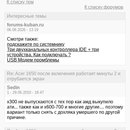
К списку тем
К списку форумов
Интересные темы
forums-kuban.ru
06.08.2026 - 13:19
Смотри также:
подскажите по системнику
Три двухканальных контроллера IDE + три
устройства. Как подключать ?
USB Модем промблемы
Re: Acer 1650 после включения работает минуты 2 и
отрубается экран
Sedin
1 - 29.06.2010 - 18:47
х300 не выпускаются с тех пор как амд выкупило
ати... также как и х600-700 и многие другие.... поэтому
вариант только снять с дохляка умершего по другой
причине.