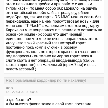
этого невызывал проблем при работе с данным
типом карт - что меня особо обрадовало, на ощупь
этот китайский нонеймка был гроаздо удобнее
недоБренда, так как карты RS MMC можно юзать без
переходника, ещё на нём присутствовал новый для
меня слот "T-Flash" с маленьким окошком под карту...
Кароче он мне понравился и я решил его оставить на
основном компе - хорошо что цвет чёрный ),
единственное что мне не очень понравилось это то
что у него яркий красный глаз который горит
постоянно пока комп включен в розетку,
функциональность же второго красного глаза - явно
под вопросом - он только неморгая горит пока в
слоте карта и нет операций ввода-вывода (как бы
карта в простое), он маленький (прим.7 см) и весь
пластмассовый )
Re: Нормальный кардридер почти нахаляву!
uos
13 - 22.03.2010 - 04:00
а где брал то?
я бы вместо флопа такое в свой комп поставил...