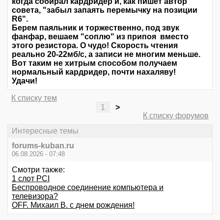
когда собирал кардридер и, как пишет автор
совета, "забыл запаять перемычку на позиции
R6".
Берем паяльник и торжественно, под звук
фанфар, вешаем "соплю" из припоя вместо
этого резистора. О чудо! Скорость чтения
реально 20-22мб/с, а записи не многим меньше.
Вот таким не хитрым способом получаем
нормальный кардридер, почти нахаляву!
Удачи!
К списку тем
1
>
К списку форумов
Интересные темы
forums-kuban.ru
06.08.2026 - 07:48
Смотри также:
1 слот PCI
Беспроводное соединение компьютера и
телевизора?
OFF. Михаил В. с днем рождения!