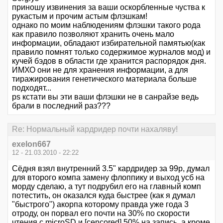
приношу извинения за ваши оскорбленные чуства к
рукастым и прочим астым флэшкам!
однако по моим наблюдениям флэшки такого рода
как правило позволяют хранить очень мало
информации, обладают избирательной памятью(как
правило помнят только содержимое журналов мод) и
кучей бэдов в области где хранится распорядок дня.
ИМХО они не для хранения информации, а для
тиражирования генетического материала больше
подходят...
ps кстати вы эти ваши флэшки не в санрайзе ведь
брали в последний раз???
Re: Нормальный кардридер почти нахаляву!
exelon667
12 - 21.03.2010 - 22:22
Сёдня взял внутренний 3.5" кардридер за 99р, думал
для второго компа замену флоппику и выход усб на
морду сделаю, а тут подрубил его на главный комп
потестить, он оказался куда быстрее (как я думал
"быстрого") акорпа которому правда уже года 3
отроду, он порвал его почти на 30% по скорости
чтения с microSD и [cencored] 50% на запись, а кроме