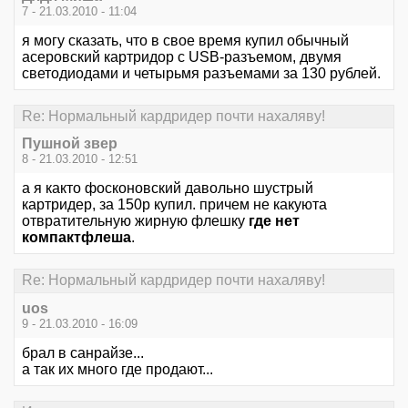
7 - 21.03.2010 - 11:04
я могу сказать, что в свое время купил обычный
асеровский картридор с USB-разъемом, двумя
светодиодами и четырьмя разъемами за 130 рублей.
Re: Нормальный кардридер почти нахаляву!
Пушной звер
8 - 21.03.2010 - 12:51
а я както фосконовский давольно шустрый
картридер, за 150р купил. причем не какуюта
отвратительную жирную флешку
где нет
компактфлеша
.
Re: Нормальный кардридер почти нахаляву!
uos
9 - 21.03.2010 - 16:09
брал в санрайзе...
а так их много где продают...