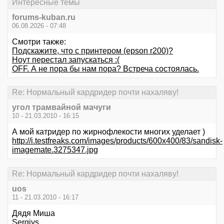
Интересные темы
forums-kuban.ru
06.08.2026 - 07:48
Смотри также:
Подскажите, что с принтером (epson r200)?
Ноут перестал запускаться :(
OFF. А не пора бы нам пора? Встреча состоялась.
Re: Нормальный кардридер почти нахаляву!
угол трамвайной мачуги
10 - 21.03.2010 - 16:15
А мой катридер по жирнофлекости многих уделает )
http://i.testfreaks.com/images/products/600x400/83/sandisk-
imagemate.3275347.jpg
Re: Нормальный кардридер почти нахаляву!
uos
11 - 21.03.2010 - 16:17
Дядя Миша
Sergiys