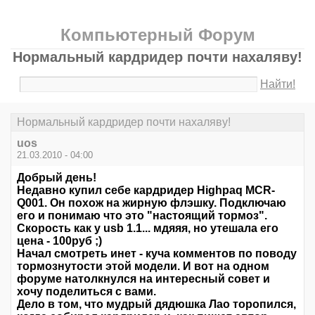
Компьютерный Форум
Нормальный кардридер почти нахаляву!
Найти!
Нормальный кардридер почти нахаляву!
uos
21.03.2010 - 04:00
Добрый день!
Недавно купил себе кардридер Highpaq MCR-
Q001. Он похож на жирную флэшку. Подключаю
его и понимаю что это "настоящий тормоз".
Скорость как у usb 1.1... мдяяя, но утешала его
цена - 100руб ;)
Начал смотреть инет - куча комментов по поводу
тормознутости этой модели. И вот на одном
форуме натолкнулся на интересный совет и
хочу поделиться с вами.
Дело в том, что мудрый дядюшка Лао торопился,