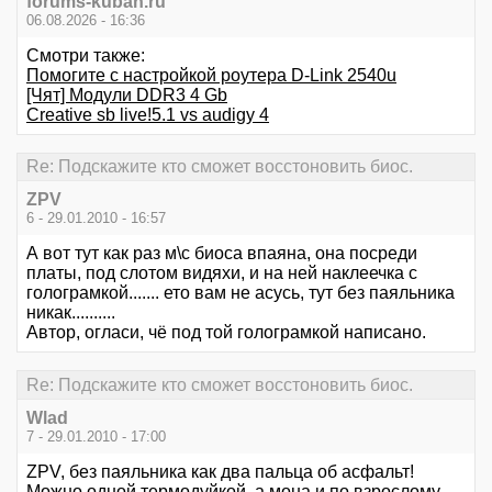
forums-kuban.ru
06.08.2026 - 16:36
Смотри также:
Помогите с настройкой роутера D-Link 2540u
[Чят] Модули DDR3 4 Gb
Creative sb live!5.1 vs audigy 4
Re: Подскажите кто сможет восстоновить биос.
ZPV
6 - 29.01.2010 - 16:57
А вот тут как раз м\с биоса впаяна, она посреди
платы, под слотом видяхи, и на ней наклеечка с
голограмкой....... ето вам не асусь, тут без паяльника
никак..........
Автор, огласи, чё под той голограмкой написано.
Re: Подскажите кто сможет восстоновить биос.
Wlad
7 - 29.01.2010 - 17:00
ZPV, без паяльника как два пальца об асфальт!
Можно одной термодуйкой, а мона и по взрослому -