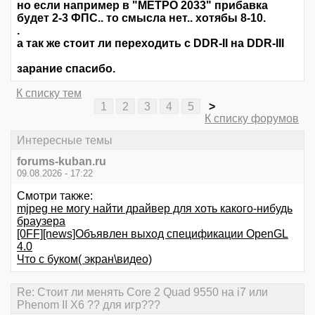
но если например в "МЕТРО 2033" прибавка
будет 2-3 ФПС.. то смысла нет.. хотябы 8-10.
.
а так же стоит ли переходить с DDR-II на DDR-III
зарание спасибо.
К списку тем
1
2
3
4
5
>
К списку форумов
Интересные темы
forums-kuban.ru
09.08.2026 - 17:22
Смотри также:
mjpeg не могу найти драйвер для хоть какого-нибудь
браузера
[0FF][news]Объявлен выход спецификации OpenGL
4.0
Что с буком( экран\видео)
Re: Стоит ли менять Core 2 Quad 9550 на i7 или
Phenom II X6 ?? для игр???