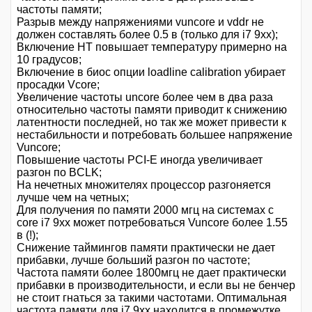
частоты памяти;
Разрыв между напряжениями vuncore и vddr не
должен составлять более 0.5 в (только для i7 9xx);
Включение НT повышает температуру примерно на
10 градусов;
Включение в биос опции loadline calibration убирает
просадки Vcore;
Увеличение частоты uncore более чем в два раза
относительно частоты памяти приводит к снижению
латентности последней, но так же может привести к
нестабильности и потребовать большее напряжение
Vuncore;
Повышение частоты PCI-E иногда увеличивает
разгон по BCLK;
На нечетных множителях процессор разгоняется
лучше чем на четных;
Для получения по памяти 2000 мгц на системах с
core i7 9xx может потребоваться Vuncore более 1.55
в (!);
Снижение таймингов памяти практически не дает
прибавки, лучше больший разгон по частоте;
Частота памяти более 1800мгц не дает практически
прибавки в производительности, и если вы не бенчер
не стоит гнаться за такими частотами. Оптимальная
частота памяти для i7 9хх находится в промежутке