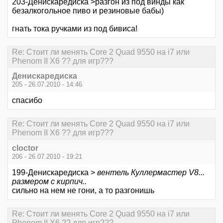
203-Денискаредиска >разгон из под винды как
безалкогольное пиво и резиновые бабы)
гнать тока ручками из под бивиса!
Re: Стоит ли менять Core 2 Quad 9550 на i7 или
Phenom II X6 ?? для игр???
Денискаредиска
205 - 26.07.2010 - 14:46
спасибо
Re: Стоит ли менять Core 2 Quad 9550 на i7 или
Phenom II X6 ?? для игр???
cloctor
206 - 26.07.2010 - 19:21
199-Денискаредиска >
вентель Куллермастер V8...
размером с кирпич..
сильно на нем не гони, а то разгонишь
Re: Стоит ли менять Core 2 Quad 9550 на i7 или
Phenom II X6 ?? для игр???