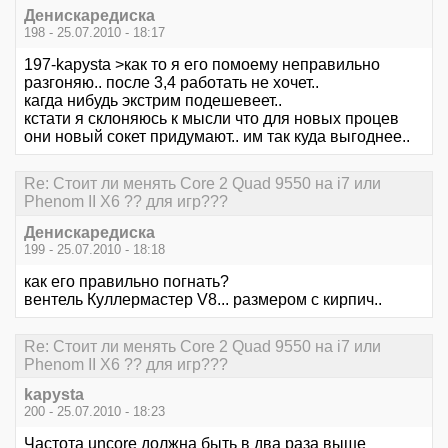
Денискаредиска
198 - 25.07.2010 - 18:17
197-kapysta >как то я его помоему неправильно
разгоняю.. после 3,4 работать не хочет..
кагда нибудь экстрим подешевеет..
кстати я склоняюсь к мысли что для новых процев
они новый сокет придумают.. им так куда выгоднее..
Re: Стоит ли менять Core 2 Quad 9550 на i7 или
Phenom II X6 ?? для игр???
Денискаредиска
199 - 25.07.2010 - 18:18
как его правильно погнать?
вентель Куллермастер V8... размером с кирпич..
Re: Стоит ли менять Core 2 Quad 9550 на i7 или
Phenom II X6 ?? для игр???
kapysta
200 - 25.07.2010 - 18:23
Частота uncore должна быть в два раза выше