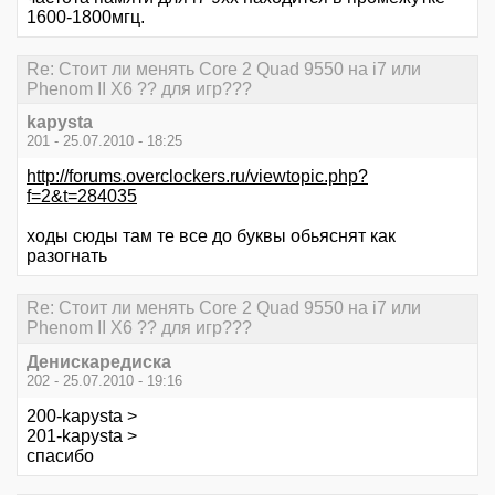
1600-1800мгц.
Re: Стоит ли менять Core 2 Quad 9550 на i7 или
Phenom II X6 ?? для игр???
kapysta
201 - 25.07.2010 - 18:25
http://forums.overclockers.ru/viewtopic.php?
f=2&t=284035
ходы сюды там те все до буквы обьяснят как
разогнать
Re: Стоит ли менять Core 2 Quad 9550 на i7 или
Phenom II X6 ?? для игр???
Денискаредиска
202 - 25.07.2010 - 19:16
200-kapysta >
201-kapysta >
спасибо