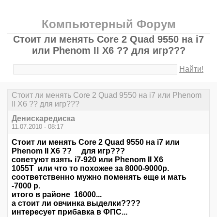
Компьютерный Форум
Стоит ли менять Core 2 Quad 9550 на i7
или Phenom II X6 ?? для игр???
Найти!
Стоит ли менять Core 2 Quad 9550 на i7 или Phenom
II X6 ?? для игр???
Денискаредиска
11.07.2010 - 08:17
Стоит ли менять Core 2 Quad 9550 на i7 или
Phenom II X6 ?? для игр???
советуют взять i7-920 или Phenom II X6
1055T или что то похожее за 8000-9000р.
соответственно мужно поменять еще и мать
-7000 р.
итого в районе 16000...
а стоит ли овчинка выделки????
интересует прибавка в ФПС...