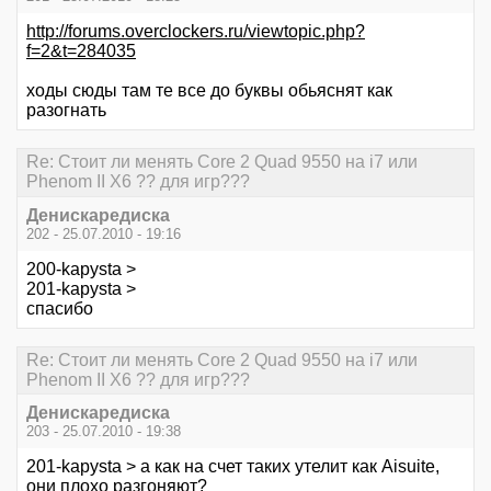
http://forums.overclockers.ru/viewtopic.php?
f=2&t=284035
ходы сюды там те все до буквы обьяснят как
разогнать
Re: Стоит ли менять Core 2 Quad 9550 на i7 или
Phenom II X6 ?? для игр???
Денискаредиска
202 - 25.07.2010 - 19:16
200-kapysta >
201-kapysta >
спасибо
Re: Стоит ли менять Core 2 Quad 9550 на i7 или
Phenom II X6 ?? для игр???
Денискаредиска
203 - 25.07.2010 - 19:38
201-kapysta > а как на счет таких утелит как Aisuitе,
они плохо разгоняют?