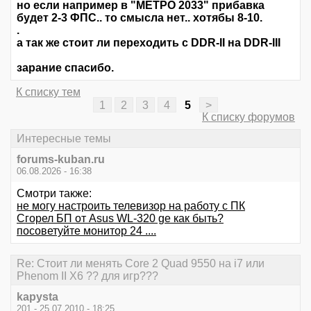
но если например в "МЕТРО 2033" прибавка
будет 2-3 ФПС.. то смысла нет.. хотябы 8-10.
.
а так же стоит ли переходить с DDR-II на DDR-III
зарание спасибо.
К списку тем
1
2
3
4
5
>
К списку форумов
Интересные темы
forums-kuban.ru
06.08.2026 - 16:38
Смотри также:
не могу настроить телевизор на работу с ПК
Сгорел БП от Asus WL-320 ge как быть?
посоветуйте монитор 24 ....
Re: Стоит ли менять Core 2 Quad 9550 на i7 или
Phenom II X6 ?? для игр???
kapysta
201 - 25.07.2010 - 18:25