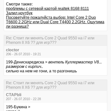
Смотри также:
проблемы с сетевой картой realtek 8168 8111
Залил ноутбук
Посоветуйте пожалуйста выбор: Intel Core 2 Duo
T6600 2.2GHz или Dual Core T4400 2.2GHz. Ощутима
ли разница?
Re: Стоит ли менять Core 2 Quad 9550 на i7 или
Phenom II X6 ?? для игр???
cloctor
206 - 26.07.2010 - 19:21
199-Денискаредиска >
вентель Куллермастер V8...
размером с кирпич..
сильно на нем не гони, а то разгонишь
Re: Стоит ли менять Core 2 Quad 9550 на i7 или
Phenom II X6 ?? для игр???
CTAPbIi
207 - 26.07.2010 - 22:28
195-Букина >