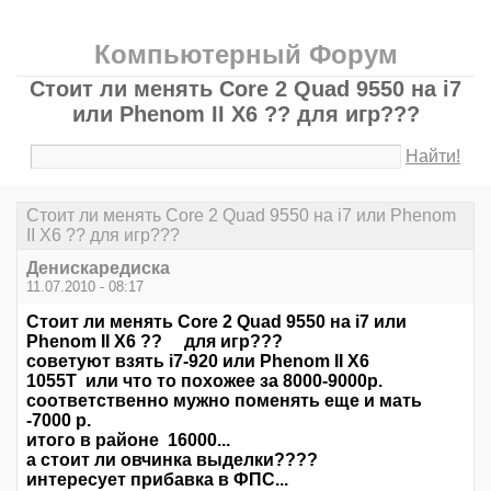
Компьютерный Форум
Стоит ли менять Core 2 Quad 9550 на i7
или Phenom II X6 ?? для игр???
Найти!
Стоит ли менять Core 2 Quad 9550 на i7 или Phenom
II X6 ?? для игр???
Денискаредиска
11.07.2010 - 08:17
Стоит ли менять Core 2 Quad 9550 на i7 или
Phenom II X6 ?? для игр???
советуют взять i7-920 или Phenom II X6
1055T или что то похожее за 8000-9000р.
соответственно мужно поменять еще и мать
-7000 р.
итого в районе 16000...
а стоит ли овчинка выделки????
интересует прибавка в ФПС...