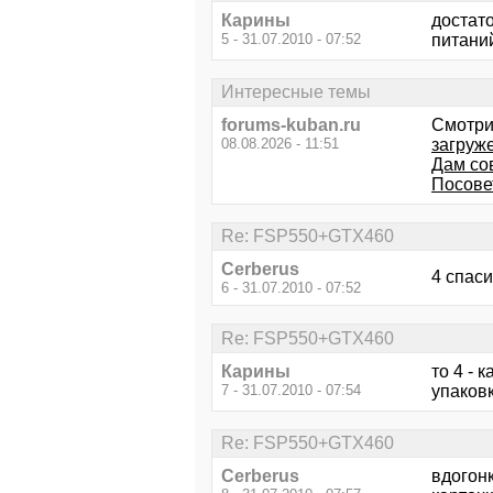
Карины
достато
5 - 31.07.2010 - 07:52
питаний
Интересные темы
forums-kuban.ru
Смотри
08.08.2026 - 11:51
загруж
Дам со
Посове
Re: FSP550+GTX460
Cerberus
4 спас
6 - 31.07.2010 - 07:52
Re: FSP550+GTX460
Карины
то 4 - 
7 - 31.07.2010 - 07:54
упаковк
Re: FSP550+GTX460
Cerberus
вдогонк