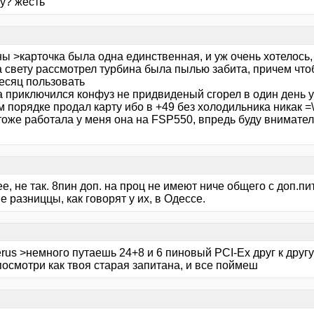
у? жесть
ы >карточка была одна единственная, и уж очень хотелось,
а свету рассмотрел турбина была пылью забита, причем что
есяц пользовать
а приключился конфуз не придвиденый сгорел в один день у
 порядке продал карту ибо в +49 без холодильника никак =\
 тоже работала у меня она на FSP550, впредь буду внимате
нее, не так. 8пин доп. на проц не имеют ниче общего с доп.п
 разниццы, как говорят у их, в Одессе.
rus >немного путаешь 24+8 и 6 пиновый PCI-Ex друг к друг
посмотри как твоя старая запитана, и все поймеш