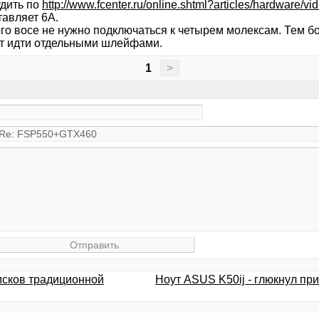
удить по
http://www.fcenter.ru/online.shtml?articles/hardware/v
тавляет 6А.
го восе не нужно подключаться к четырем молексам. Тем бол
ут идти отдельными шлейфами.
1
>
исков традиционной
Ноут ASUS K50ij - глюкнул пр