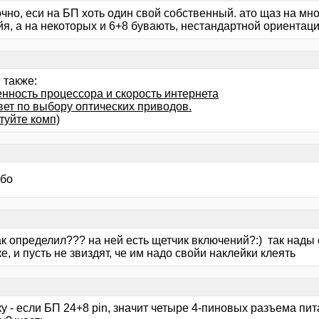
чно, еси на БП хоть один свой собственный. ато щаз на мн
я, а на некоторых и 6+8 бувають, нестандартной ориентаци
 также:
енность процессора и скорость интернета
вет по выбору оптических приводов.
туйте комп)
ибо
как определил??? на ней есть щетчик включений?:) так нады
е, и пусть не звиздят, че им надо свойи наклейки клеять
у - если БП 24+8 pin, значит четыре 4-пиновых разъема пит