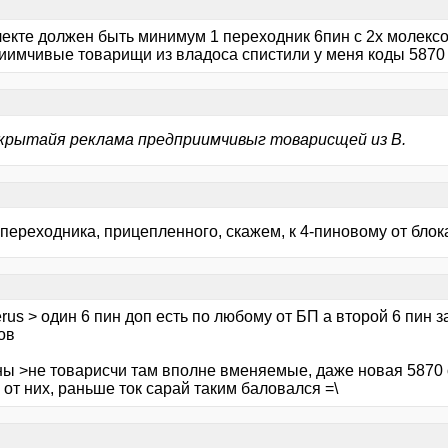
екте должен быть минимум 1 переходник 6пин с 2х молексов
иимчивые товарищи из владоса спистили у меня коды 5870 
крытайя реклама предприимчивыг товарисщей из В.
 переходника, прицепленного, скажем, к 4-пиновому от бло
rus > один 6 пин доп есть по любому от БП а второй 6 пин 
ов
ы >не товарисчи там вполне вменяемые, даже новая 5870 ок
от них, раньше ток сарай таким баловался =\