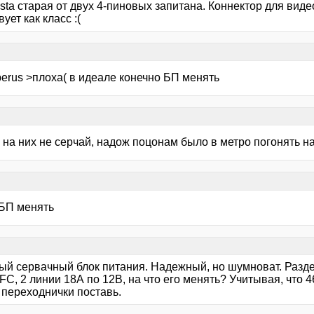
sta старая от двух 4-пиновых запитана. Коннектор для вид
вует как класс :(
berus >плоха( в идеале конечно БП менять
ы на них не серчай, надож поцонам было в метро погонять на
 БП менять
ый сервачный блок питания. Надежный, но шумноват. Разд
FC, 2 линии 18А по 12В, на что его менять? Учитывая, что 46
 переходнички поставь.