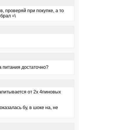
, проверяй при покупке, а то
брал =\
ка питания достаточно?
запитывается от 2х 4пиновых
азалась бу, в шоке на, не