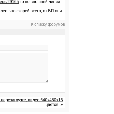
ideos/29165
то по внешней линии
ее, что скорей всего, от БП они
К списку форумов
и перезагрузке, видео 640х480х16
цветов. »