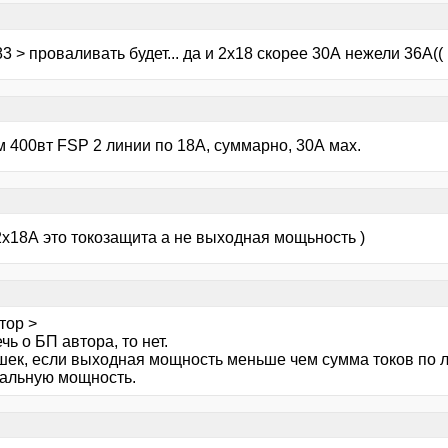
3 > проваливать будет... да и 2х18 скорее 30А нежели 36А((
м 400вт FSP 2 линии по 18А, суммарно, 30А мах.
2х18А это токозащита а не выходная мощьность )
тор >
чь о БП автора, то нет.
шек, если выходная мощность меньше чем сумма токов по ли
альную мощность.