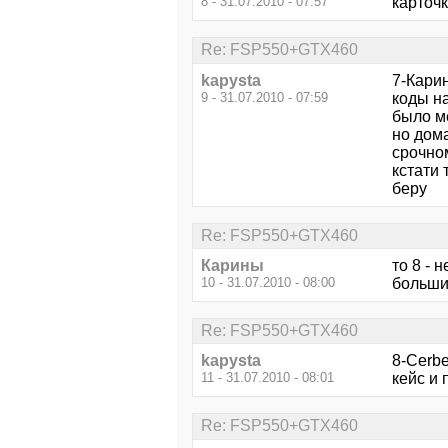
8 - 31.07.2010 - 07:57
карточк
Re: FSP550+GTX460
kapysta
7-Карин
9 - 31.07.2010 - 07:59
коды н
было м
но дом
срочном
кстати
беру
Re: FSP550+GTX460
Карины
то 8 - 
10 - 31.07.2010 - 08:00
большие
Re: FSP550+GTX460
kapysta
8-Cerbe
11 - 31.07.2010 - 08:01
кейс и 
Re: FSP550+GTX460