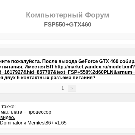
Компьютерный Форум
FSP550+GTX460
ите пожалуйста. После выхода GeForce GTX 460 собир
 питания. Имеется БП
http://market.yandex.ru/model.xml?
d=1617927&hid=857707&text=FSP+550%2d60PLN&srnum=
я двух 6-контактных разъема питания?
1
>
 также:
 мат.плата + процессор
 видео.
 Dominator и Memtest86+ v1.65