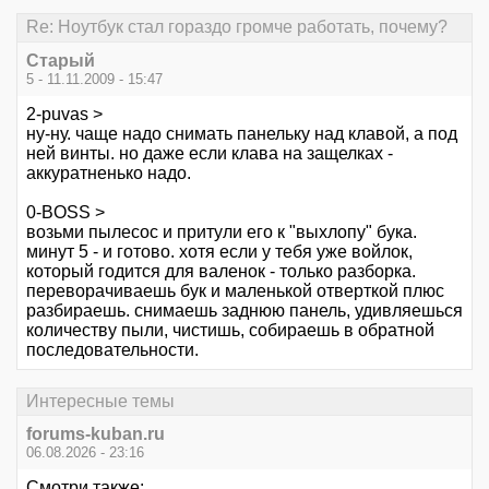
Re: Ноутбук стал гораздо громче работать, почему?
Старый
5 - 11.11.2009 - 15:47
2-puvas >
ну-ну. чаще надо снимать панельку над клавой, а под
ней винты. но даже если клава на защелках -
аккуратненько надо.
0-BOSS >
возьми пылесос и притули его к "выхлопу" бука.
минут 5 - и готово. хотя если у тебя уже войлок,
который годится для валенок - только разборка.
переворачиваешь бук и маленькой отверткой плюс
разбираешь. снимаешь заднюю панель, удивляешься
количеству пыли, чистишь, собираешь в обратной
последовательности.
Интересные темы
forums-kuban.ru
06.08.2026 - 23:16
Смотри также: