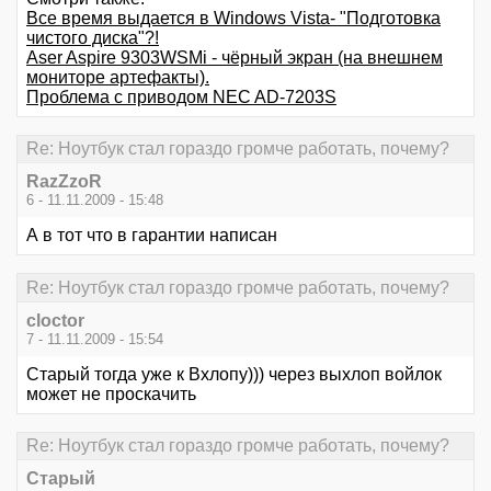
Все время выдается в Windows Vista- "Подготовка
чистого диска"?!
Aser Aspire 9303WSMi - чёрный экран (на внешнем
мониторе артефакты).
Проблема с приводом NEC AD-7203S
Re: Ноутбук стал гораздо громче работать, почему?
RazZzoR
6 - 11.11.2009 - 15:48
А в тот что в гарантии написан
Re: Ноутбук стал гораздо громче работать, почему?
cloctor
7 - 11.11.2009 - 15:54
Старый тогда уже к Вхлопу))) через выхлоп войлок
может не проскачить
Re: Ноутбук стал гораздо громче работать, почему?
Старый