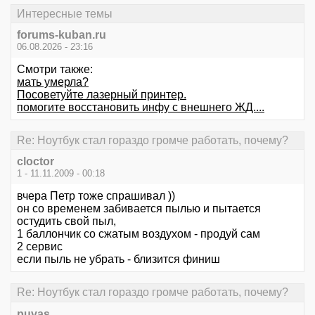
Интересные темы
forums-kuban.ru
06.08.2026 - 23:16
Смотри также:
мать умерла?
Посоветуйте лазерный принтер.
помогите восстановить инфу с внешнего ЖД....
Re: Ноутбук стал гораздо громче работать, почему?
cloctor
1 - 11.11.2009 - 00:18
вчера Петр тоже спрашивал ))
он со временем забивается пылью и пытается
остудить свой пыл,
1 баллончик со сжатым воздухом - продуй сам
2 сервис
если пыль не убрать - близится финиш
Re: Ноутбук стал гораздо громче работать, почему?
puvas