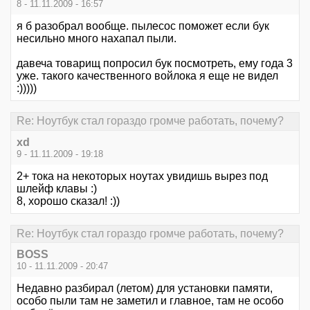
8 - 11.11.2009 - 16:57
я б разобрал вообще. пылесос поможет если бук
несильно много нахапал пыли.
давеча товарищ попросил бук посмотреть, ему года 3
уже. такого качественного войлока я еще не видел
:)))))
Re: Ноутбук стал гораздо громче работать, почему?
xd
9 - 11.11.2009 - 19:18
2+ тока на некоторых ноутах увидишь вырез под
шлейф клавы :)
8, хорошо сказал! :))
Re: Ноутбук стал гораздо громче работать, почему?
BOSS
10 - 11.11.2009 - 20:47
Недавно разбирал (летом) для установки памяти,
особо пыли там не заметил и главное, там не особо