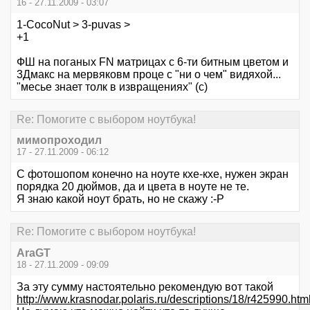
16 - 27.11.2009 - 03:07
1-CocoNut > 3-puvas >
+1
ФШ на поганых FN матрицах с 6-ти битным цветом и
3Дмакс на мервяковм проце с "ни о чем" видяхой...
"месье знает толк в извращениях" (с)
Re: Помогите с выбором ноутбука!
мимопроходил
17 - 27.11.2009 - 06:12
С фотошопом конечно на ноуте кхе-кхе, нужен экран
порядка 20 дюймов, да и цвета в ноуте не те.
Я знаю какой ноут брать, но не скажу :-P
Re: Помогите с выбором ноутбука!
AraGT
18 - 27.11.2009 - 09:09
За эту сумму настоятельно рекомендую вот такой
http://www.krasnodar.polaris.ru/descriptions/18/r425990.htm