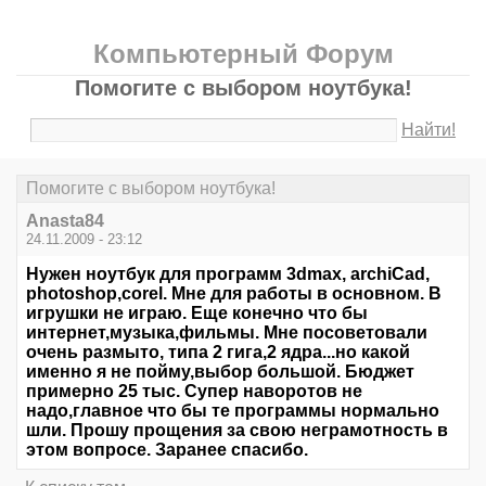
Компьютерный Форум
Помогите с выбором ноутбука!
Найти!
Помогите с выбором ноутбука!
Anasta84
24.11.2009 - 23:12
Нужен ноутбук для программ 3dmax, archiCad,
photoshop,corel. Мне для работы в основном. В
игрушки не играю. Еще конечно что бы
интернет,музыка,фильмы. Мне посоветовали
очень размыто, типа 2 гига,2 ядра...но какой
именно я не пойму,выбор большой. Бюджет
примерно 25 тыс. Супер наворотов не
надо,главное что бы те программы нормально
шли. Прошу прощения за свою неграмотность в
этом вопросе. Заранее спасибо.