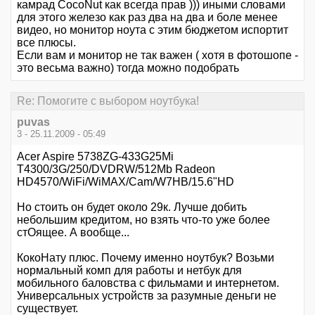
камрад CocoNut как всегда прав ))) иными словами
для этого железо как раз два на два и боле менее
видео, но монитор ноута с этим бюджетом испортит
все плюсы.
Если вам и монитор не так важен ( хотя в фотошопе -
это весьма важно) тогда можно подобрать
Re: Помогите с выбором ноутбука!
puvas
3 - 25.11.2009 - 05:49
Acer Aspire 5738ZG-433G25Mi
T4300/3G/250/DVDRW/512Mb Radeon
HD4570/WiFi/WiMAX/Сam/W7HB/15.6"HD
Но стоить он будет около 29к. Лучше добить
небольшим кредитом, но взять что-то уже более
стОящее. А вообще...
КокоНату плюс. Почему именно ноутбук? Возьми
нормальный комп для работы и нетбук для
мобильного баловства с фильмами и интернетом.
Универсальных устройств за разумные деньги не
существует.