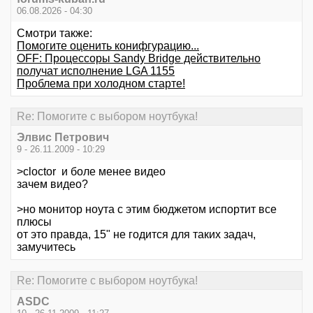
06.08.2026 - 04:30
Смотри также:
Помогите оценить конифгурацию...
OFF: Процессоры Sandy Bridge действительно
получат исполнение LGA 1155
Проблема при холодном старте!
Re: Помогите с выбором ноутбука!
Элвис Петрович
9 - 26.11.2009 - 10:29
>cloctor и боле менее видео
зачем видео?
>но монитор ноута с этим бюджетом испортит все
плюсы
от это правда, 15" не годится для таких задач,
замучитесь
Re: Помогите с выбором ноутбука!
ASDC