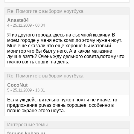
Re: Помогите с выбором ноутбука!
Anasta84
4 - 25.11.2009 - 08:04
Я из другого города,здесь на съемной кв.живу. В
моем городе у меня есть комп,по этому нужен ноут.
Мне еще сказали что еще хорошо бы матовый
монитор что бы был у него. А в каком магазине
лучше взять? Очень жду дельного совета,потому что
нужно взять со дня на день.
Re: Помогите с выбором ноутбука!
CocoNut
5 - 25.11.2009 - 13:31
Если уж действительно нужен ноут и не иначе, то
предложение puvas очень хорошее, особенно в
плане экране этого ноута.
Интересные темы
forums-kuban.ru