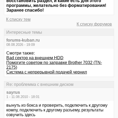
восстановить раздел, и какие есть для этого
программы, желательно без форматирования!
Заранее спасибо!
К списку тем
К списку форумов
Интересные темы
forums-kuban.ru
08.08.2026 - 19:09
Смотри также:
Bad сектор на внешнем HDD
Помогите советом по заправке Brother 7032 (TN-
2175)
Система с непрерывной подачей чернил
Re: проблемма с внешним диском
sayrus
1 - 11.08.2010 - 18:01
вынуть из бокса и проверить, подключить к другому
компу, подключить к другому разъему, результаты
озвучить здесь