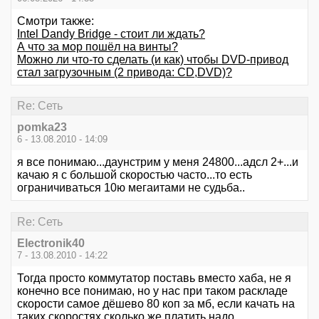
Смотри также:
Intel Dandy Bridge - стоит ли ждать?
А что за мор пошёл на винты?
Можно ли что-то сделать (и как) чтобы DVD-привод
стал загрузочным (2 привода: CD,DVD)?
Re: Сеть
pomka23
6 - 13.08.2010 - 14:09
я все понимаю...даунстрим у меня 24800...адсл 2+...и
качаю я с большой скоростью часто...то есть
ограничиваться 10ю мегаитами не судьба..
Re: Сеть
Electronik40
7 - 13.08.2010 - 14:22
Тогда просто коммутатор поставь вместо хаба, не я
конечно все понимаю, но у нас при таком раскладе
скорости самое дёшево 80 коп за мб, если качать на
таких скоростях сколько же платить надо.