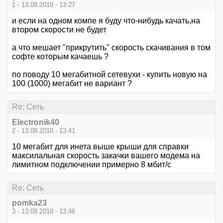
1 - 13.08.2010 - 13:27
и если на одном компе я буду что-нибудь качать,на
втором скорости не будет
а что мешает "прикрутить" скорость скачивания в том
софте которым качаешь ?
по поводу 10 мегабитной сетевухи - купить новую на
100 (1000) мегабит не вариант ?
Re: Сеть
Electronik40
2 - 13.08.2010 - 13:41
10 мегабит для инета выше крыши для справки
максилальная скорость закачки вашего модема на
лимитном подключении примерно 8 мбит/с
Re: Сеть
pomka23
3 - 13.08.2010 - 13:46