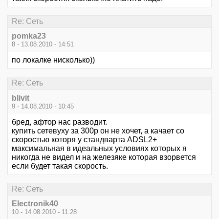
Re: Сеть
pomka23
8 - 13.08.2010 - 14:51
по локалке нисколько))
Re: Сеть
blivit
9 - 14.08.2010 - 10:45
бред, афтор нас разводит.
купить сетевуху за 300р он не хочет, а качает со
скоростью которя у стандварта ADSL2+
максимальная в идеальных условиях которых я
никогда не видел и на железяке которая взорвется
если будет такая скорость.
Re: Сеть
Electronik40
10 - 14.08.2010 - 11:28