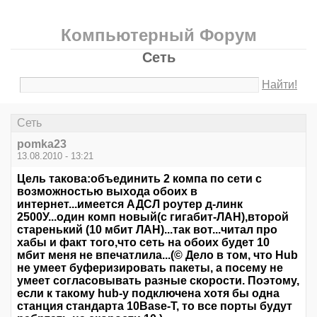
Компьютерный Форум
Сеть
Найти!
Сеть
pomka23
13.08.2010 - 13:21
Цель такова:объединить 2 компа по сети с
возможностью выхода обоих в
интернет...имеется АДСЛ роутер д-линк
2500У...один комп новый(с гигабит-ЛАН),второй
старенький (10 мбит ЛАН)...так вот...читал про
хабы и факт того,что сеть на обоих будет 10
мбит меня не впечатлила...(© Дело в том, что Hub
не умеет буферизировать пакеты, а посему не
умеет согласовывать разные скорости. Поэтому,
если к такому hub-у подключена хотя бы одна
станция стандарта 10Base-T, то все порты будут