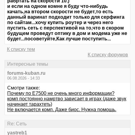
рабртать на скорости 10.)
и если на одном комне я буду что-нибудь
качать,на втором скорости не будет,то есть
данный варинат подходит только для серфинга
по сайтам...хочу купить роутер и через него
пустить сеть с перспективой на то,что в скором
будущем проведут оптику в дом и модема уже не
будет...посоветуйте,Как лучше поступить...
К списку тем
К списку форумов
Интересные темы
forums-kuban.ru
06.08.2026 - 14:33
Смотри также:
Почему по Е7500 не очень много информации?
комп постоянно намртво зависает в играх (даже звук
начинает тарахтеть)
Не включается комп. Даже биос. Нужна помощь.
Re: Сеть
yastreb1