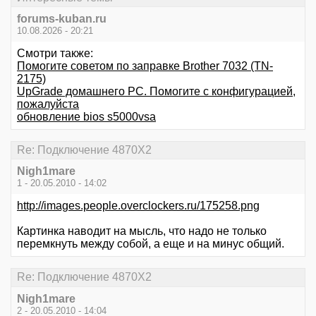
forums-kuban.ru
10.08.2026 - 20:21
Смотри также:
Помогите советом по заправке Brother 7032 (TN-
2175)
UpGrade домашнего РС. Помогите с конфигурацией,
пожалуйста
обновление bios s5000vsa
Re: Подключение 4870Х2
Nigh1mare
1 - 20.05.2010 - 14:02
http://images.people.overclockers.ru/175258.png
Картинка наводит на мысль, что надо не только
перемкнуть между собой, а еще и на минус общий.
Re: Подключение 4870Х2
Nigh1mare
2 - 20.05.2010 - 14:04