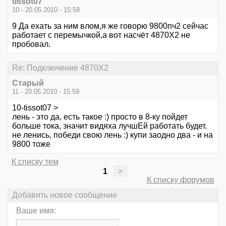
tissot07
10 - 20.05.2010 - 15:58
9 Да ехать за ним влом,я же говорю 9800пч2 сейчас
работает с перемычкой,а вот насчёт 4870Х2 не
пробовал.
Re: Подключение 4870Х2
Старый
11 - 20.05.2010 - 15:59
10-tissot07 >
лень - это да, есть такое :) просто в 8-ку пойдет
больше тока, значит видяха лучшЕй работать будет.
не ленись, победи свою лень :) купи заодно два - и на
9800 тоже
К списку тем
1
>
К списку форумов
Добавить новое сообщение
Ваше имя: