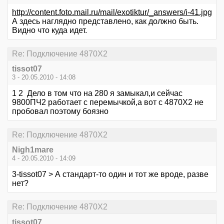
http://content.foto.mail.ru/mail/exotiktur/_answers/i-41.jpg
А здесь наглядно представлено, как должно быть.
Видно что куда идет.
Re: Подключение 4870Х2
tissot07
3 - 20.05.2010 - 14:08
1 2 Дело в том что на 280 я замыкал,и сейчас
9800ПЧ2 работает с перемычкой,а вот с 4870Х2 не
пробовал поэтому боязно
Re: Подключение 4870Х2
Nigh1mare
4 - 20.05.2010 - 14:09
3-tissot07 > А стандарт-то один и тот же вроде, разве
нет?
Re: Подключение 4870Х2
tissot07