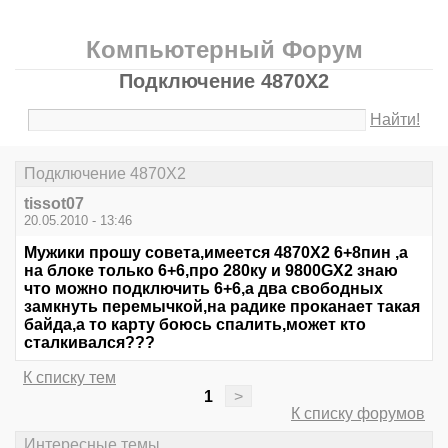
Компьютерный Форум
Подключение 4870Х2
Найти!
Подключение 4870Х2
tissot07
20.05.2010 - 13:46
Мужики прошу совета,имеется 4870Х2 6+8пин ,а
на блоке только 6+6,про 280ку и 9800GX2 знаю
что можно подключить 6+6,а два свободных
замкнуть перемычкой,на радике проканает такая
байда,а то карту боюсь спалить,может кто
сталкивался???
К списку тем
1
>
К списку форумов
Интересные темы