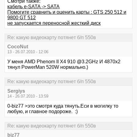
Смотри также:
кабель e-SATA -> SATA
Помогите сравнить и оценить карты : GTS 250 512 и
9800 GT 512
не запускается переносной жесткий диск
Re: кaкую видeокaрту потянeт б/п 550в
CocoNut
13 - 26.07.2010 - 12:06
У меня AMD Phenom II X4 910 @3.2GHz И 4870х2
тянул PowerMan 520W нормально.)
Re: кaкую видeокaрту потянeт б/п 550в
Sergiys
14 - 26.07.2010 - 13:59
0-biz77 >это смотря куда тянуть.Еси в могилку то
любую, и главное подороже. :)
Re: кaкую видeокaрту потянeт б/п 550в
biz77