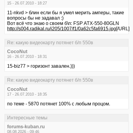
15 - 26.07.2010 - 18:27
11-nkvd > блин если бы я умел мерить амперы, такие
вопросы бы не задавал :)
Вот всё что знаю о своем б\п: FSP ATX-550-80GLN
http://s004.radikal.ru/i205/1007/f1/0a62c5fa6915.jpg
[/URL]
Re: кaкую видeокaрту потянeт б/п 550в
CocoNut
16 - 26.07.2010 - 18:31
15-biz77 > горизонт завален.)))
Re: кaкую видeокaрту потянeт б/п 550в
CocoNut
17 - 26.07.2010 - 18:35
по теме - 5870 потянет 100% с любым процом.
Интересные темы
forums-kuban.ru
08.08.2026 - 09:46