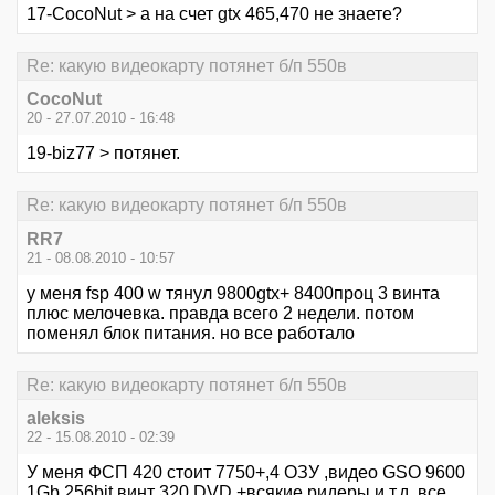
17-CocoNut > а на счет gtx 465,470 не знаете?
Re: кaкую видeокaрту потянeт б/п 550в
CocoNut
20 - 27.07.2010 - 16:48
19-biz77 > потянет.
Re: кaкую видeокaрту потянeт б/п 550в
RR7
21 - 08.08.2010 - 10:57
у меня fsp 400 w тянул 9800gtx+ 8400проц 3 винта
плюс мелочевка. правда всего 2 недели. потом
поменял блок питания. но все работало
Re: кaкую видeокaрту потянeт б/п 550в
aleksis
22 - 15.08.2010 - 02:39
У меня ФСП 420 стоит 7750+,4 ОЗУ ,видео GSO 9600
1Gb 256bit,винт 320,DVD,+всякие ридеры и т.д все