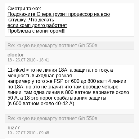
Смотри также:
Подскажите Опера грузит процессор на всю
катушку...Что делать
если комп долго работает
Проблема с монитором!!!
Re: кaкую видeокaрту потянeт б/п 550в
cloctor
18 - 26.07.2010 - 18:41
11-nkvd > то не линия 18А, а защита по току, а
мощность выходная разная
например у того же FSP от 600 до 800 ватт 4 линии
по 18А, но это не значит что там вообще четыре
линии, там одна линия в 800 ватном варианте около
50 А, а 18 это порог срабатывания защиты
(в 600 ватном около 40-42 А)
Re: кaкую видeокaрту потянeт б/п 550в
biz77
19 - 27.07.2010 - 09:48