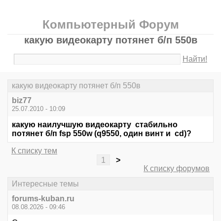
Компьютерный Форум
кaкую видeокaрту потянeт б/п 550в
Найти!
кaкую видeокaрту потянeт б/п 550в
biz77
25.07.2010 - 10:09
кaкую наилучшую видeокaрту стабильно
потянeт б/п fsp 550w (q9550, один винт и cd)?
К списку тем
1
>
К списку форумов
Интересные темы
forums-kuban.ru
08.08.2026 - 09:46