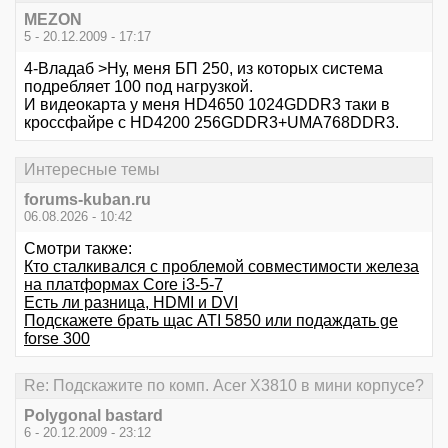
MEZON
5 - 20.12.2009 - 17:17
4-Владаб >Ну, меня БП 250, из которых система
подребляет 100 под нагрузкой.
И видеокарта у меня HD4650 1024GDDR3 таки в
кроссфайре с HD4200 256GDDR3+UMA768DDR3.
Интересные темы
forums-kuban.ru
06.08.2026 - 10:42
Смотри также:
Кто сталкивался с проблемой совместимости железа
на платформах Core i3-5-7
Есть ли разница, HDMI и DVI
Подскажете брать щас ATI 5850 или подаждать ge
forse 300
Re: Подскажите по комп. Acer X3810 в мини корпусе?
Polygonal bastard
6 - 20.12.2009 - 23:12