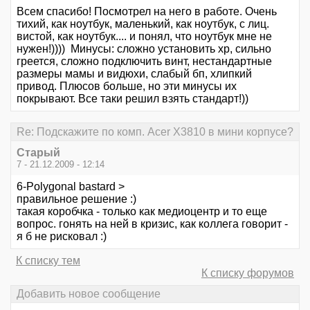
Всем спасибо! Посмотрел на него в работе. Очень
тихий, как ноутбук, маленький, как ноутбук, с лиц.
вистой, как ноутбук.... и понял, что ноутбук мне не
нужен!)))) Минусы: сложно установить xp, сильно
греется, сложно подключить винт, нестандартные
размеры мамы и видюхи, слабый бп, хлипкий
привод. Плюсов больше, но эти минусы их
покрывают. Все таки решил взять стандарт!))
Re: Подскажите по комп. Acer X3810 в мини корпусе?
Старый
7 - 21.12.2009 - 12:14
6-Polygonal bastard >
правильное решение :)
такая коробчка - только как медиоцентр и то еще
вопрос. гонять на ней в кризис, как коллега говорит -
я б не рисковал :)
К списку тем
К списку форумов
Добавить новое сообщение