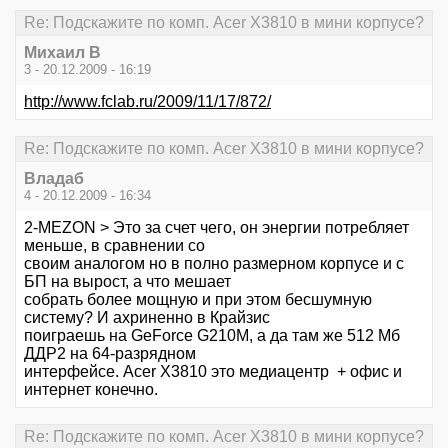
Re: Подскажите по комп. Acer X3810 в мини корпусе?
Михаил В
3 - 20.12.2009 - 16:19
http://www.fclab.ru/2009/11/17/872/
Re: Подскажите по комп. Acer X3810 в мини корпусе?
Владаб
4 - 20.12.2009 - 16:34
2-MEZON > Это за счет чего, он энергии потребляет
меньше, в сравнении со
своим аналогом но в полно размерном корпусе и с
БП на вырост, а что мешает
собрать более мощную и при этом бесшумную
систему? И ахриненно в Крайзис
поиграешь на GeForce G210M, а да там же 512 Мб
ДДР2 на 64-разрядном
интерфейсе. Acer X3810 это медиацентр + офис и
интернет конечно.
Re: Подскажите по комп. Acer X3810 в мини корпусе?