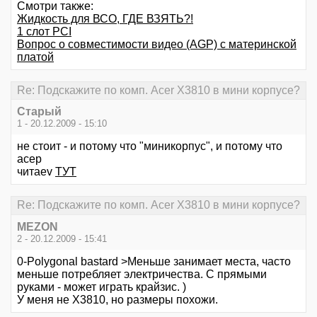
Смотри также:
Жидкость для ВСО, ГДЕ ВЗЯТЬ?!
1 слот PCI
Вопрос о совместимости видео (AGP) с материнской
платой
Re: Подскажите по комп. Acer X3810 в мини корпусе?
Старый
1 - 20.12.2009 - 15:10
не стоит - и потому что "миникорпус", и потому что
асер
читаеv
ТУТ
Re: Подскажите по комп. Acer X3810 в мини корпусе?
MEZON
2 - 20.12.2009 - 15:41
0-Polygonal bastard >Меньше занимает места, часто
меньше потребляет электричества. С прямыми
руками - может играть крайзис. )
У меня не X3810, но размеры похожи.