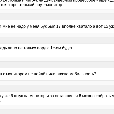
р 24 люйма и нетбук на двухъядерном процессоре - ещё куд
ы взял простенький ноут+монитор
4 мне не надо у меня бук был 17 вполне хватало а вот 15 уж
ведь явно не только ворд с 1с-ом будет
оп с монитором не пойдёт, или важна мобильность?
ому же 6 штук на монитор и за оставшиеся 6 можно собрать
.