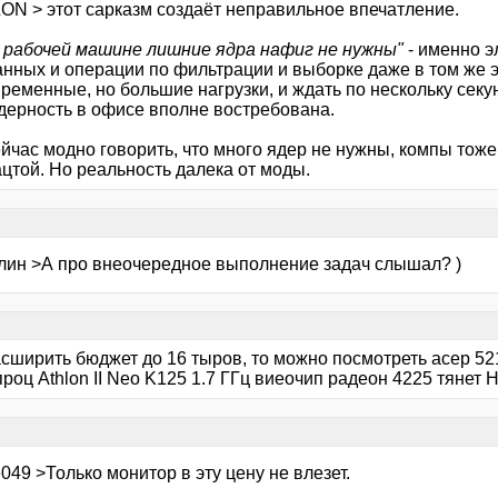
ON > этот сарказм создаёт неправильное впечатление.
а рабочей машине лишние ядра нафиг не нужны"
- именно э
анных и операции по фильтрации и выборке даже в том же 
ременные, но большие нагрузки, и ждать по нескольку секу
дерность в офисе вполне востребована.
йчас модно говорить, что много ядер не нужны, компы тоже
цтой. Но реальность далека от моды.
лин >А про внеочередное выполнение задач слышал? )
асширить бюджет до 16 тыров, то можно посмотреть асер 52
проц Athlon II Neo K125 1.7 ГГц виеочип радеон 4225 тянет 
049 >Только монитор в эту цену не влезет.