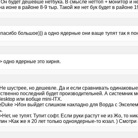
> Он будет дешевше нетбука. В смысле неттоп + монитор и 
на ионе в районе 8-9 тыр. Такой же нет бук будет в районе 
спасибо большое))) а одно ядерные они ваще тупят так я п
> одно ядерные это хирня.
Не шустрее, но дешевле. Да и если сравнивать одинаковые 
тственно последний будет производительней. А системник 
esktop или вобще mini-ITX.
eDuke >Ион выйдет слишком накладно для Ворда с Экселем
ь.
>Нет, не тупят. Тупит софт. Если руки растут не из Жо, то ни
ин >Как же я 20 лет только одноядерные-то юзал. ) Смотри 