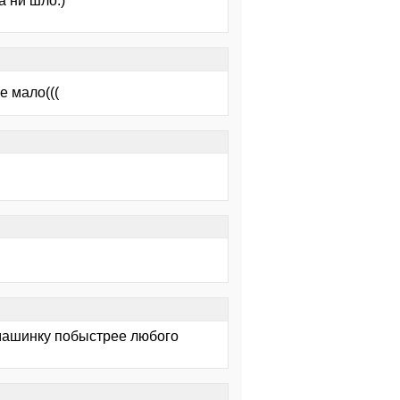
а ни шло:)
е мало(((
 машинку побыстрее любого