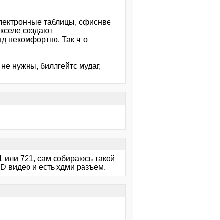
лектронные таблицы, офиснве
экселе создают
нд некомфортно. Так что
 не нужны, биллгейтс мудаг,
1 или 721, сам собираюсь такой
HD видео и есть хдми разъем.