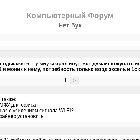
Компьютерный Форум
Нет бук
подскажите.... у мну сгорел ноут, вот думаю покупать н
12 и моник к нему, потребность только ворд эксель и 1с
1
>
 также:
МФУ для офиса
 нас с усилением сигнала Wi-Fi?
драйвер установить