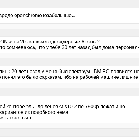
 вроде openchrome юзабельные...
ON > ты 20 лет юзал одноядерные Атомы?
-то сомневаюсь, что у тебя 20 лет назад был дома персона
лин >20 лет назад у меня был спектрум. IBM PC появился н
е понял это было сарказам, ибо на рабочей машине лишние
ой конторе эль...до леновки s10-2 по 7900р лежат ишо
 вариантов из подобного нема
е такого взял