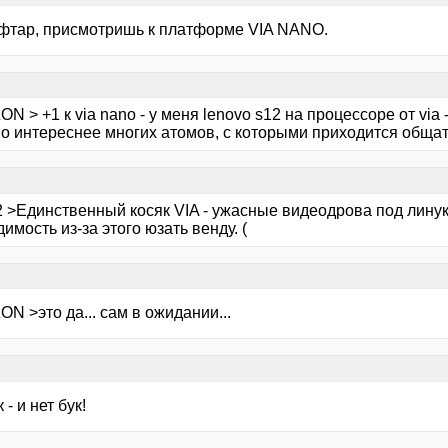
ффтар, присмотришь к платформе VIA NANO.
N > +1 к via nano - у меня lenovo s12 на процессоре от via
о интереснее многих атомов, с которыми приходится общат
2 >Единственный косяк VIA - ужасные видеодрова под линук
имость из-за этого юзать венду. (
N >это да... сам в ожидании...
 - и нет бук!