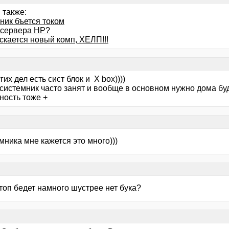
 также:
ник бъется током
 сервера HP?
скается новый комп, ХЕЛП!!!
гих дел есть сист блок и X box))))
системник часто занят и вообще в основном нужно дома буд
ность тоже +
мника мне кажется это много)))
 топ бедет намного шустрее нет бука?