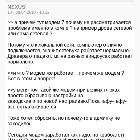
NEXUS
10 - 08.04.2010 - 10:12
>> а причем тут модем 7 почему не рассматривается
проблема именно в компе ? например дрова сетевой
или сама сетевая ?
Потому что к локальной сети, компьютер отлично
подключается, значит сетевуха работает нормально.
Дравера отпадают, т.к. на разных виндоусах работает
нормально.
>>и что ? модем же работает , причем же модем ?
Вот в этом и вопрос!
>>у меня точ такой же модем-при всяких глюках
просто сбрасываю настройки на
заводские и по новой настраиваю.Пока тьфу-тьфу-
все ок налаживается.
Тоже хотел сбросить, но почему-то в админку не
заходило(
Сегодня модем заработал как надо, по крабоатет)