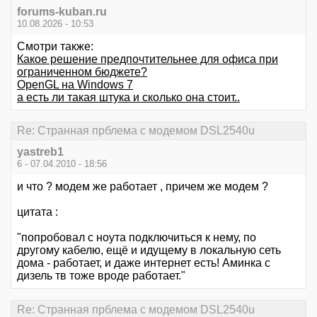
forums-kuban.ru
10.08.2026 - 10:53
Смотри также:
Какое решение предпочтительнее для офиса при
ограниченном бюджете?
OpenGL на Windows 7
а есть ли такая штука и сколько она стоит..
Re: Странная прблема с модемом DSL2540u
yastreb1
6 - 07.04.2010 - 18:56
и что ? модем же работает , причем же модем ?
цитата :
"попробовал с ноута подключиться к нему, по
другому кабелю, ещё и идущему в локальную сеть
дома - работает, и даже интернет есть! Аминка с
дизель тв тоже вроде работает."
Re: Странная прблема с модемом DSL2540u