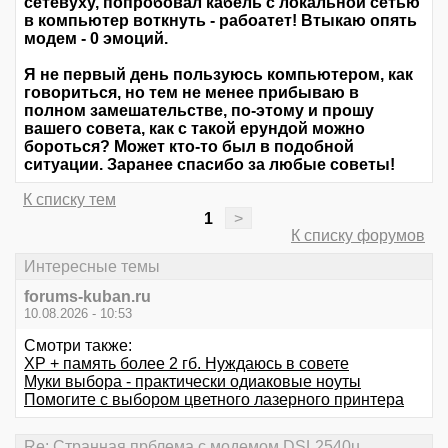
сетевуху, попробовал кабель с локальной сетью
в компьютер воткнуть - рабоатет! Втыкаю опять
модем - 0 эмоций.
Я не первый день пользуюсь компьютером, как
говориться, но тем не менее прибываю в
полном замешательстве, по-этому и прошу
вашего совета, как с такой ерундой можно
бороться? Может кто-то был в подобной
ситуации. Заранее спасибо за любые советы!
К списку тем
1
>
К списку форумов
Интересные темы
forums-kuban.ru
10.08.2026 - 10:53
Смотри также:
XP + память более 2 гб. Нуждаюсь в совете
Муки выбора - практически одиаковые ноуты
Помогите с выбором цветного лазерного принтера
Re: Странная прблема с модемом DSL2540u