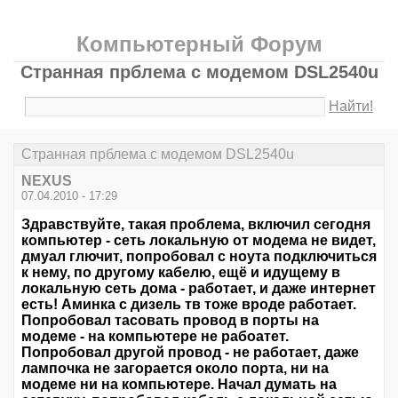
Компьютерный Форум
Странная прблема с модемом DSL2540u
Найти!
Странная прблема с модемом DSL2540u
NEXUS
07.04.2010 - 17:29
Здравствуйте, такая проблема, включил сегодня
компьютер - сеть локальную от модема не видет,
дмуал глючит, попробовал с ноута подключиться
к нему, по другому кабелю, ещё и идущему в
локальную сеть дома - работает, и даже интернет
есть! Аминка с дизель тв тоже вроде работает.
Попробовал тасовать провод в порты на
модеме - на компьютере не рабоатет.
Попробовал другой провод - не работает, даже
лампочка не загорается около порта, ни на
модеме ни на компьютере. Начал думать на