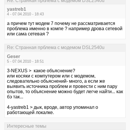
Re: Странная прблема с модемом DSL2540u
yastreb1
4 - 07.04.2010 - 18:43
а причем тут модем 7 почему не рассматривается
проблема именно в компе ? например дрова сетевой
или сама сетевая ?
Re: Странная прблема с модемом DSL2540u
Geser
5 - 07.04.2010 - 18:51
3-NEXUS > какое объяснение?
или косяки с компутером или с модемом,
следовательно объяснений- много, а если же
выявить источника проблем и провести с ним пару
опытов, то объяснение можно будет легче найти... как
бэ так...
4-yastreb1 > дык, вроде, автор упоминал о
работающей локалке.
Интересные темы