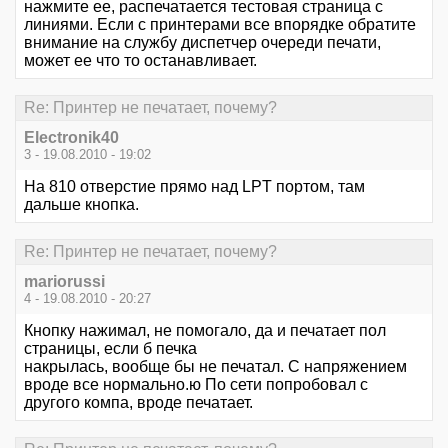
нажмите ее, распечатается тестовая страница с
линиями. Если с принтерами все впорядке обратите
внимание на службу диспетчер очереди печати,
может ее что то останавливает.
Re: Принтер не печатает, почему?
Electronik40
3 - 19.08.2010 - 19:02
На 810 отверстие прямо над LPT портом, там
дальше кнопка.
Re: Принтер не печатает, почему?
mariorussi
4 - 19.08.2010 - 20:27
Кнопку нажимал, не помогало, да и печатает пол
страницы, если б печка
накрылась, вообще бы не печатал. С напряжением
вроде все нормально.ю По сети попробовал с
другого компа, вроде печатает.