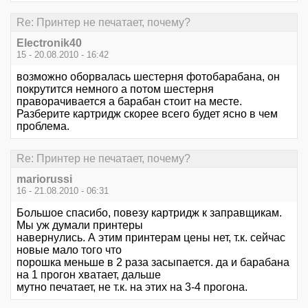
Re: Принтер не печатает, почему?
Electronik40
15 - 20.08.2010 - 16:42
возможно оборвалась шестерня фотобарабана, он
покрутится немного а потом шестерня
праворачивается а барабан стоит на месте.
Разберите картридж скорее всего будет ясно в чем
проблема.
Re: Принтер не печатает, почему?
mariorussi
16 - 21.08.2010 - 06:31
Большое спасибо, повезу картридж к заправщикам.
Мы уж думали принтеры
навернулись. А этим принтерам цены нет, т.к. сейчас
новые мало того что
порошка меньше в 2 раза засыпается. да и барабана
на 1 прогон хватает, дальше
мутно печатает, не т.к. на этих на 3-4 прогона.