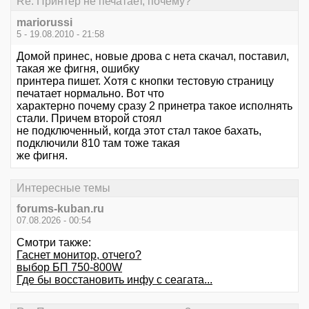
Re: Принтер не печатает, почему?
mariorussi
5 - 19.08.2010 - 21:58
Домой принес, новые дрова с нета скачал, поставил,
такая же фигня, ошибку
принтера пишет. Хотя с кнопки тестовую страницу
печатает нормально. Вот что
характерно почему сразу 2 принетра такое исполнять
стали. Причем второй стоял
не подключенный, когда этот стал такое бахать,
подключили 810 там тоже такая
же фигня.
Интересные темы
forums-kuban.ru
07.08.2026 - 00:54
Смотри также:
Гаснет монитор, отчего?
выбор БП 750-800W
Где бы восстановить инфу с сеагата...