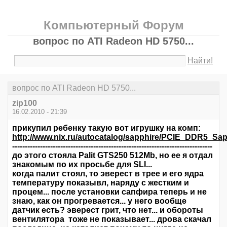
Компьютерный Форум
вопрос по ATI Radeon HD 5750...
Найти!
вопрос по ATI Radeon HD 5750...
zip100
16.02.2010 - 21:39
прикупил ребенку такую вот игрушку на комп:
http://www.nix.ru/autocatalog/sapphire/PCIE_DDR5
-------------------------------------------------------------------------------
до этого стояла Palit GTS250 512Mb, но ее я отдал
знакомым по их просьбе для SLI...
когда палит стоял, то эверест в трее и его ядра
температуру показывл, наряду с жестким и
процем... после установки сапфира теперь и не
знаю, как он прогревается... у него вообще
датчик есть? эверест грит, что нет... и обороты
вентилятора тоже не показывает... дрова скачал