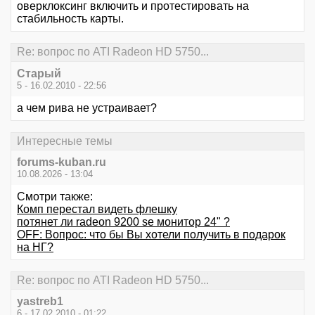
оверклоксинг включить и протестировать на
стабильность карты.
Re: вопрос по ATI Radeon HD 5750...
Старый
5 - 16.02.2010 - 22:56
а чем рива не устраивает?
Интересные темы
forums-kuban.ru
10.08.2026 - 13:04
Смотри также:
Комп перестал видеть флешку
потянет ли radeon 9200 se монитор 24" ?
OFF: Вопрос: что бы Вы хотели получить в подарок
на НГ?
Re: вопрос по ATI Radeon HD 5750...
yastreb1
6 - 17.02.2010 - 01:22