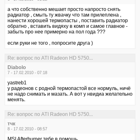
а что собственно мешает просто напросто снять
радиатор , смыть ту жвачку что там прилеплена ,
нанести хорошей термопасты , поставить радиатор
обратно , вставить видяху в комп и самое главное -
забыть про нее примерно на пол года ???
если руки не того , попросите друга )
Re: вопрос по ATI Radeon HD 5750...
Diabolo
7 - 17.02.2010 - 07:18
yastreb1
у радеонов с родной термопастой все нормуль, ничё
не надо снимать и мазать. А вот у нвидиа желательно
менять.
Re: вопрос по ATI Radeon HD 5750...
тчк
8 - 17.02.2010 - 08:57
MSI Afterburner тебе в помощь