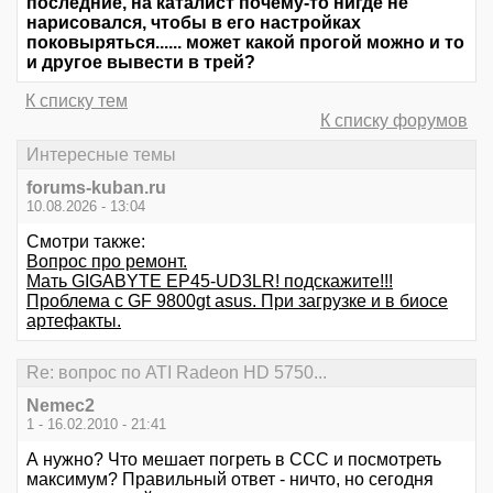
последние, на каталист почему-то нигде не
нарисовался, чтобы в его настройках
поковыряться...... может какой прогой можно и то
и другое вывести в трей?
К списку тем
К списку форумов
Интересные темы
forums-kuban.ru
10.08.2026 - 13:04
Смотри также:
Вопрос про ремонт.
Мать GIGABYTE EP45-UD3LR! подскажите!!!
Проблема с GF 9800gt asus. При загрузке и в биосе
артефакты.
Re: вопрос по ATI Radeon HD 5750...
Nemec2
1 - 16.02.2010 - 21:41
А нужно? Что мешает погреть в ССС и посмотреть
максимум? Правильный ответ - ничто, но сегодня