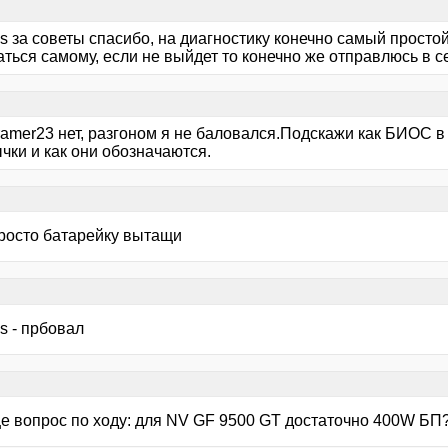
us за советы спасибо, на диагностику конечно самый просто
ться самому, если не выйдет то конечно же отправлюсь в с
ramer23 нет, разгоном я не баловался.Подскажи как БИОС в 
чки и как они обозначаются.
просто батарейку вытащи
us - прбовал
ще вопрос по ходу: для NV GF 9500 GT достаточно 400W БП