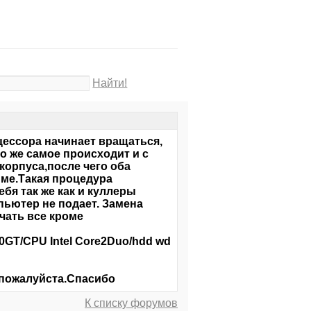
Найти!
ессора начинает вращаться,
то же самое происходит и с
орпуса,после чего оба
ме.Такая процедура
ебя так же как и куллеры
пьютер не подает. Замена
чать все кроме
гает.
00GT/CPU Intel Core2Duo/hdd wd
 пожалуйста.Спасибо
К списку форумов