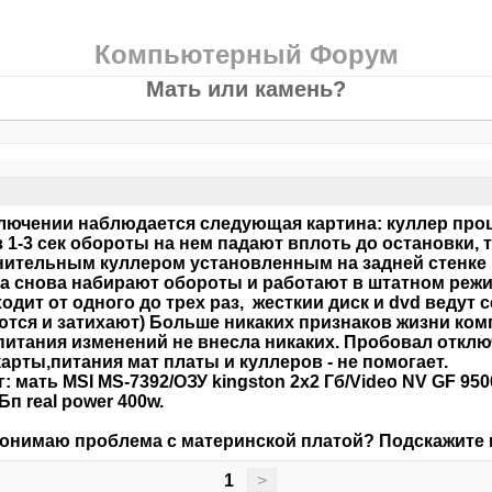
Компьютерный Форум
Мать или камень?
лючении наблюдается следующая картина: куллер проц
з 1-3 сек обороты на нем падают вплоть до остановки, 
ительным куллером установленным на задней стенке к
а снова набирают обороты и работают в штатном режи
одит от одного до трех раз, жесткии диск и dvd ведут с
ются и затихают) Больше никаких признаков жизни ком
питания изменений не внесла никаких. Пробовал отклю
карты,питания мат платы и куллеров - не помо
: мать MSI MS-7392/ОЗУ kingston 2x2 Гб/Video NV GF 95
/Бп real power 400w.
понимаю проблема с материнской платой? Подскажите
1
>