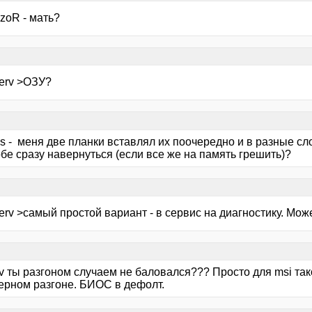
zoR - мать?
serv >ОЗУ?
us - меня две планки вставлял их поочередно и в разные сл
бе сразу навернуться (если все же на память грешить)?
erv >самый простой вариант - в сервис на диагностику. Мож
rv ты разгоном случаем не баловался??? Просто для msi та
ерном разгоне. БИОС в дефолт.