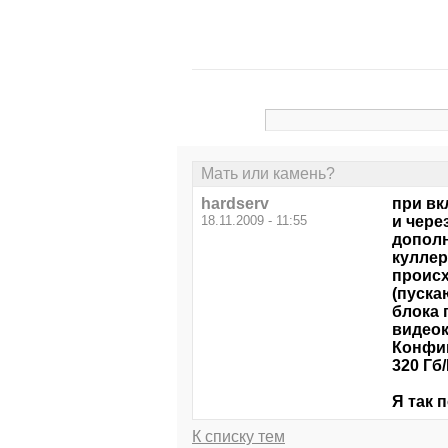
Мать или камень?
hardserv
при вк
18.11.2009 - 11:55
и чере
дополн
куллер
происх
(пуска
блока 
видео
Конфиг
320 Гб
Я так 
К списку тем