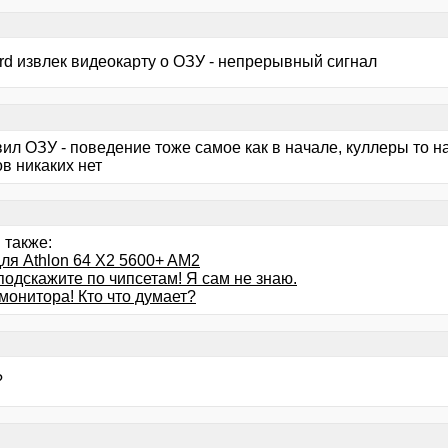
ard извлек видеокарту о ОЗУ - непрерывный сигнал
ил ОЗУ - поведение тоже самое как в начале, куллеры то н
в никаких нет
 также:
ля Athlon 64 X2 5600+ AM2
подскажите по чипсетам! Я сам не знаю.
монитора! Кто что думает?
?