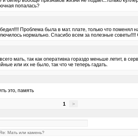
 и бипер вообще признаков жизни не подает...только кулле
лючная попалась?
бедил!!!! Проблема была в мат. плате, только что поменял н
ключилось нормально. Спасибо всем за полезные советы!!!! 
всего мать, так как оперативка гораздо меньше летит, в сер
йные или их не было, так что че теперь гадать.
ть это, память
1
>