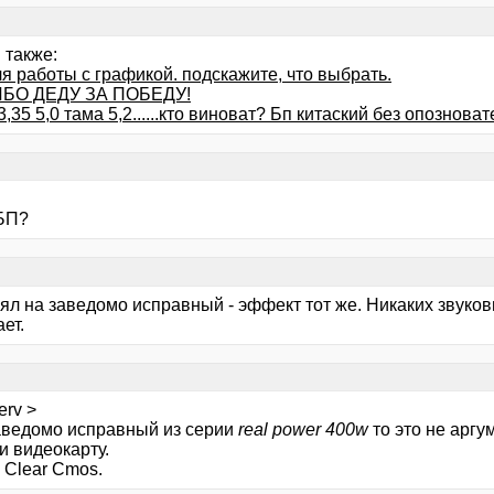
 также:
я работы с графикой. подскажите, что выбрать.
БО ДЕДУ ЗА ПОБЕДУ!
3,35 5,0 тама 5,2......кто виноват? Бп китаский без опозноват
БП?
ял на заведомо исправный - эффект тот же. Никаких звуко
ает.
erv >
аведомо исправный из серии
real power 400w
то это не аргум
и видеокарту.
 Clear Cmos.