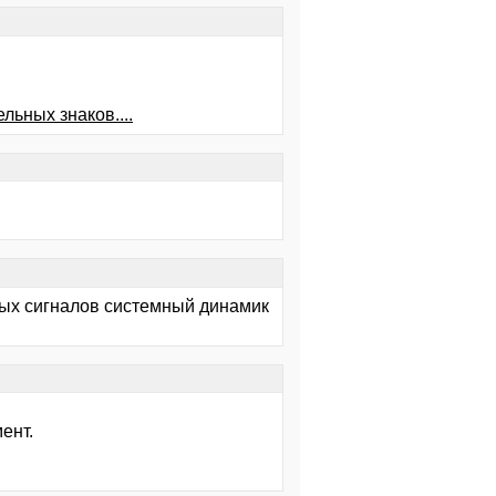
ельных знаков....
вых сигналов системный динамик
ент.