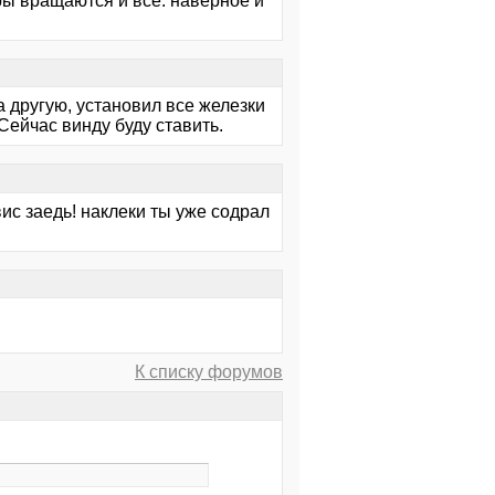
ры вращаются и все. наверное и
а другую, установил все железки
Сейчас винду буду ставить.
вис заедь! наклеки ты уже содрал
К списку форумов