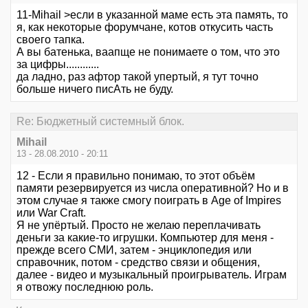
11-Mihail >если в указанной маме есть эта память, то
я, как некоторые форумчане, котов откусить часть
своего тапка.
А вы батенька, ваапще не понимаете о том, что это
за цифры............
да ладно, раз афтор такой упертый, я тут точно
больше ничего писАть не буду.
Re: Бюджетный системный блок.
Mihail
13 - 28.08.2010 - 20:11
12 - Если я правильно понимаю, то этот объём
памяти резервируется из числа оперативной? Но и в
этом случае я также смогу поиграть в Age of Impires
или War Craft.
Я не упёртый. Просто не желаю переплачивать
деньги за какие-то игрушки. Компьютер для меня -
прежде всего СМИ, затем - энциклопедия или
справочник, потом - средство связи и общения,
далее - видео и музыкальный проигрыватель. Играм
я отвожу последнюю роль.