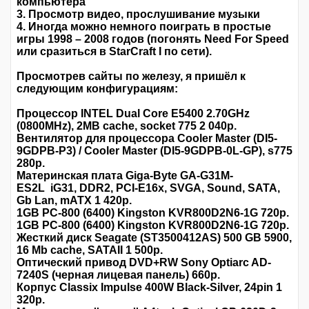
компьютера
3. Просмотр видео, прослушивание музыки
4. Иногда можно немного поиграть в простые
игры 1998 – 2008 годов (погонять Need For Speed
или сразиться в StarCraft I по сети).
Просмотрев сайты по железу, я пришёл к
следующим конфигурациям:
Процессор INTEL Dual Core E5400 2.70GHz
(0800MHz), 2MB cache, socket 775 2 040р.
Вентилятор для процессора Cooler Master (DI5-
9GDPB-P3) / Cooler Master (DI5-9GDPB-0L-GP), s775
280р.
Материнская плата Giga-Byte GA-G31M-
ES2L iG31, DDR2, PCI-E16x, SVGA, Sound, SATA,
Gb Lan, mATX 1 420р.
1GB PC-800 (6400) Kingston KVR800D2N6-1G 720р.
1GB PC-800 (6400) Kingston KVR800D2N6-1G 720р.
Жесткий диск Seagate (ST3500412AS) 500 GB 5900,
16 Mb cache, SATAII 1 500р.
Оптический привод DVD+RW Sony Optiarc AD-
7240S (черная лицевая панель) 660р.
Корпус Classix Impulse 400W Black-Silver, 24pin 1
320р.