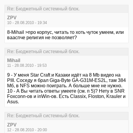
Re: Бюджетный системный блок.
ZPV
10 - 28.08.2010 - 19:34
8-Mihail >про корпус, читать то хоть чуток умеем, или
вааспче религия не позволяет?
Re: Бюджетный системный блок.
Mihail
11 - 28.08.2010 - 19:53
9 - У меня Star Craft и Казаки идёт на 8 Mb видео на
PIII. Соседу я брал Giga-Byte GA-G31M-ES2L, там 384
Мб, в NFS можно поиграть. А больше мне не нужно.
10 - А Вы читать ответы умеете (см. п 5)? Нету в SNR
Foxconn-ов и inWin-ов. Есть Classix, Floston, Krauler и
Asus.
Re: Бюджетный системный блок.
ZPV
12 - 28.08.2010 - 20:00