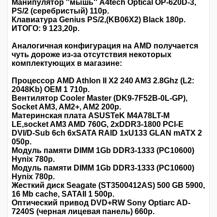
Манипулятор ''мышь'' A4tech Optical OP-620D-3,
PS/2 (серебристый) 110р.
Клавиатура Genius PS/2,(KB06X2) Black 180р.
ИТОГО: 9 123,20р.
Аналогичная конфигурация на AMD получается
чуть дороже из-за отсутствия некоторых
комплектующих в магазине:
Процессор AMD Athlon II X2 240 AM3 2.8Ghz (L2:
2048Kb) OEM 1 710р.
Вентилятор Cooler Master (DK9-7F52B-0L-GP),
Socket AM3, AM2+, AM2 200р.
Материнская плата ASUSTeK M4A78LT-M
LE,socket AM3 AMD 760G, 2xDDR3-1800 PCI-E
DVI/D-Sub 6ch 6xSATA RAID 1xU133 GLAN mATX 2
050р.
Модуль памяти DIMM 1Gb DDR3-1333 (PC10600)
Hynix 780р.
Модуль памяти DIMM 1Gb DDR3-1333 (PC10600)
Hynix 780р.
Жесткий диск Seagate (ST3500412AS) 500 GB 5900,
16 Mb cache, SATAII 1 500р.
Оптический привод DVD+RW Sony Optiarc AD-
7240S (черная лицевая панель) 660р.