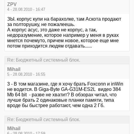
ZPV
4 - 28.08.2010 - 16:47
ЗЫ. корпус купи на барахолке, там Аскота продают
за полторушку, не пожалеешь.
А корпус асус, это даже не корпус, а так,
недоразумение, которое например у меня в руках
мнется почемуто, причем новое, которое еще мне
потом приходится людям отдавать......
Re: Бюджетный системный блок.
Mihail
5 - 28.08.2010 - 16:55
3 - В том магазине, где я хочу брать Foxconn и inWin
не водится. В Giga-Byte GA-G31M-ES2L видео 384
Mb 64 bit - разве не хватит? В обзорах читал, что
лучше брать 2 одинаковые планки памяти, типа
вроде бы быстрее работают, чем одна 2 Гб.
Re: Бюджетный системный блок.
Mihail
6 - 28.08.2010 - 17:59