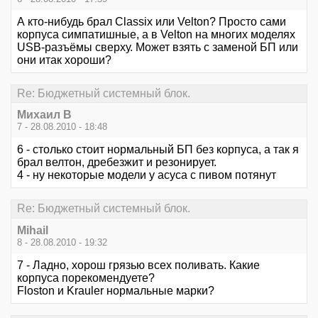
А кто-нибудь брал Classix или Velton? Просто сами
корпуса симпатишные, а в Velton на многих моделях
USB-разъёмы сверху. Может взять с заменой БП или
они итак хороши?
Re: Бюджетный системный блок.
Михаил В
7 - 28.08.2010 - 18:48
6 - столько стоит нормальный БП без корпуса, а так я
брал велтон, дребезжит и резонирует.
4 - ну некоторые модели у асуса с пивом потянут
Re: Бюджетный системный блок.
Mihail
8 - 28.08.2010 - 19:32
7 - Ладно, хорош грязью всех поливать. Какие
корпуса порекомендуете?
Floston и Krauler нормальные марки?