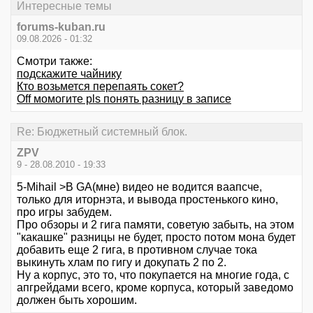
Интересные темы
forums-kuban.ru
09.08.2026 - 01:32
Смотри также:
подскажите чайнику
Кто возьмется перепаять сокет?
Оff момогите pls понять разницу в записе
Re: Бюджетный системный блок.
ZPV
9 - 28.08.2010 - 19:33
5-Mihail >В GA(мне) видео не водится ваапсче,
только для иторнэта, и вывода простенького кино,
про игры забудем.
Про обзоры и 2 гига памяти, советую забыть, на этом
"какашке" разницы не будет, просто потом мона будет
добавить еще 2 гига, в противном случае тока
выкинуть хлам по гигу и докупать 2 по 2.
Ну а корпус, это то, что покупается на многие года, с
апгрейдами всего, кроме корпуса, который заведомо
должен быть хорошим.