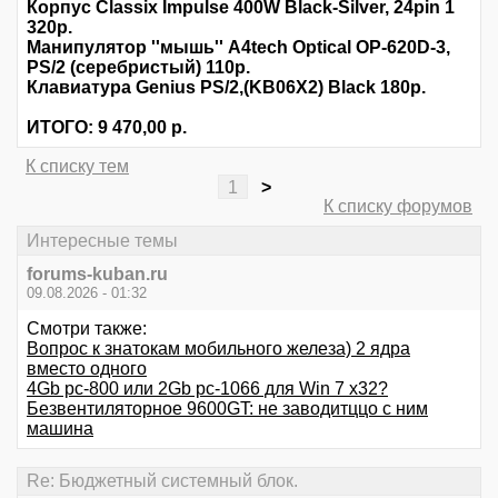
Корпус Classix Impulse 400W Black-Silver, 24pin 1
320р.
Манипулятор ''мышь'' A4tech Optical OP-620D-3,
PS/2 (серебристый) 110р.
Клавиатура Genius PS/2,(KB06X2) Black 180р.
ИТОГО: 9 470,00 р.
К списку тем
1
>
К списку форумов
Интересные темы
forums-kuban.ru
09.08.2026 - 01:32
Смотри также:
Вопрос к знатокам мобильного железа) 2 ядра
вместо одного
4Gb pc-800 или 2Gb pc-1066 для Win 7 х32?
Безвентиляторное 9600GT: не заводитццо с ним
машина
Re: Бюджетный системный блок.