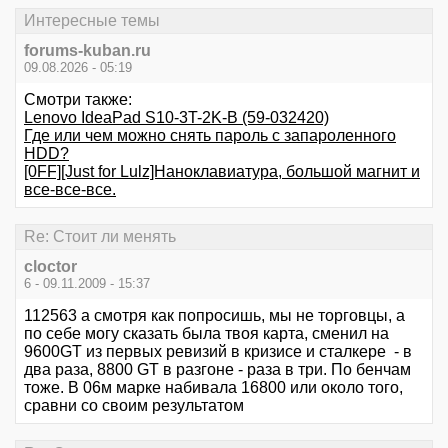
Интересные темы
forums-kuban.ru
09.08.2026 - 05:19
Смотри также:
Lenovo IdeaPad S10-3T-2K-B (59-032420)
Где или чем можно снять пароль с запароленного
HDD?
[0FF][Just for Lulz]Наноклавиатура, большой магнит и
все-все-все.
Re: Стоит ли менять
cloctor
6 - 09.11.2009 - 15:37
112563 а смотря как попросишь, мы не торговцы, а
по себе могу сказать была твоя карта, сменил на
9600GT из первых ревизий в кризисе и сталкере - в
два раза, 8800 GT в разгоне - раза в три. По бенчам
тоже. В 06м марке набивала 16800 или около того,
сравни со своим результатом