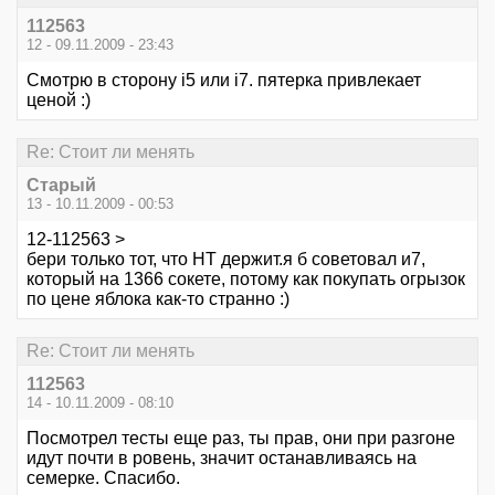
112563
12 - 09.11.2009 - 23:43
Смотрю в сторону i5 или i7. пятерка привлекает
ценой :)
Re: Стоит ли менять
Старый
13 - 10.11.2009 - 00:53
12-112563 >
бери только тот, что НТ держит.я б советовал и7,
который на 1366 сокете, потому как покупать огрызок
по цене яблока как-то странно :)
Re: Стоит ли менять
112563
14 - 10.11.2009 - 08:10
Посмотрел тесты еще раз, ты прав, они при разгоне
идут почти в ровень, значит останавливаясь на
семерке. Спасибо.