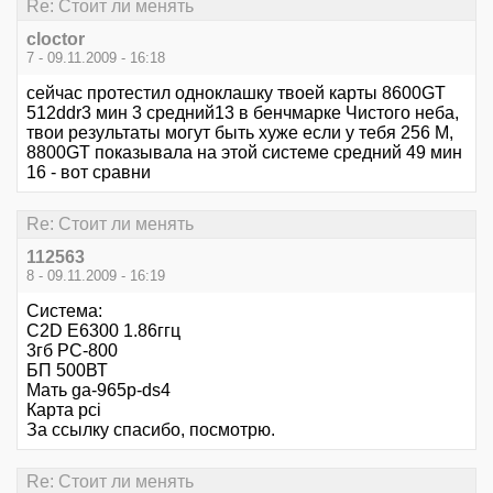
Re: Стоит ли менять
cloctor
7 - 09.11.2009 - 16:18
сейчас протестил одноклашку твоей карты 8600GT
512ddr3 мин 3 средний13 в бенчмарке Чистого неба,
твои результаты могут быть хуже если у тебя 256 М,
8800GT показывала на этой системе средний 49 мин
16 - вот сравни
Re: Стоит ли менять
112563
8 - 09.11.2009 - 16:19
Система:
С2D Е6300 1.86ггц
3гб РС-800
БП 500ВТ
Мать gа-965р-ds4
Карта рсi
За ссылку спасибо, посмотрю.
Re: Стоит ли менять