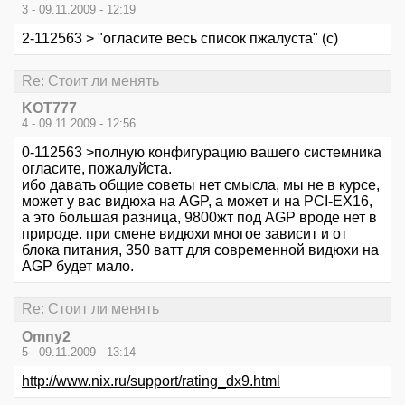
3 - 09.11.2009 - 12:19
2-112563 > "огласите весь список пжалуста" (с)
Re: Стоит ли менять
KOT777
4 - 09.11.2009 - 12:56
0-112563 >полную конфигурацию вашего системника
огласите, пожалуйста.
ибо давать общие советы нет смысла, мы не в курсе,
может у вас видюха на AGP, а может и на PCI-EX16,
а это большая разница, 9800жт под AGP вроде нет в
природе. при смене видюхи многое зависит и от
блока питания, 350 ватт для современной видюхи на
AGP будет мало.
Re: Стоит ли менять
Omny2
5 - 09.11.2009 - 13:14
http://www.nix.ru/support/rating_dx9.html