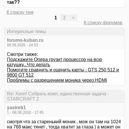
так??
К списку тем
1
2
>
К списку форумов
Интересные темы
forums-kuban.ru
09.08.2026 - 14:53
Смотри также:
Подскажите Опера грузит процессор на всю
катушку...Что делать
Помогите сравнить и оценить карты : GTS 250 512 и
9800 GT 512
Проблемы с разрешением моника через HDMI
Re: Хелп! Собрать комп, единственная задача -
STARCRAFT 2
yastreb1
1 - 06.08.2010 - 17:45
смотря что за старенький моник , мож он там на 1024
на 768 макс тянет , тогда хватит за глаза ) а может он