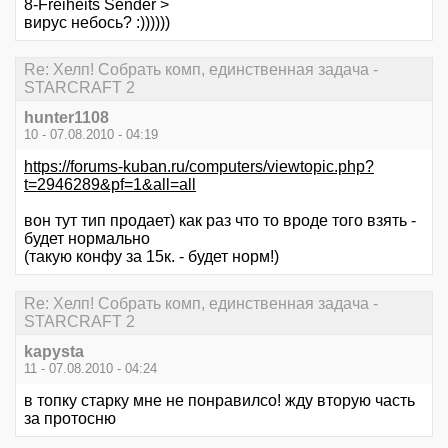
8-Freiheits Sender >
вирус небось? :))))))
Re: Хелп! Собрать комп, единственная задача -
STARCRAFT 2
hunter1108
10 - 07.08.2010 - 04:19
https://forums-kuban.ru/computers/viewtopic.php?
t=2946289&pf=1&all=all
вон тут тип продает) как раз что то вроде того взять -
будет нормально
(такую конфу за 15к. - будет норм!)
Re: Хелп! Собрать комп, единственная задача -
STARCRAFT 2
kapysta
11 - 07.08.2010 - 04:24
в топку старку мне не понравилсо! жду вторую часть
за протосню