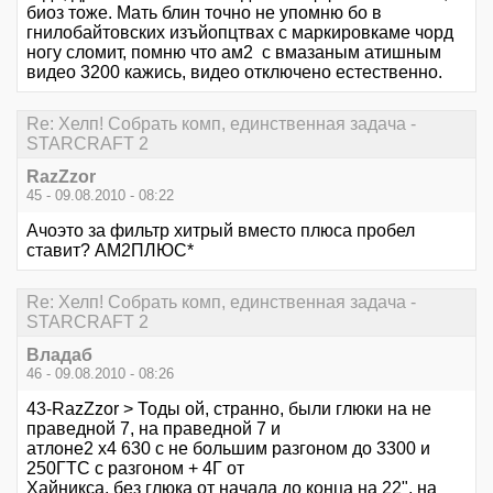
биоз тоже. Мать блин точно не упомню бо в
гнилобайтовских изъйопцтвах с маркировкаме чорд
ногу сломит, помню что ам2 с вмазаным атишным
видео 3200 кажись, видео отключено естественно.
Re: Хелп! Собрать комп, единственная задача -
STARCRAFT 2
RazZzor
45 - 09.08.2010 - 08:22
Ачоэто за фильтр хитрый вместо плюса пробел
ставит? АМ2ПЛЮС*
Re: Хелп! Собрать комп, единственная задача -
STARCRAFT 2
Владаб
46 - 09.08.2010 - 08:26
43-RazZzor > Тоды ой, странно, были глюки на не
праведной 7, на праведной 7 и
атлоне2 х4 630 с не большим разгоном до 3300 и
250ГТС с разгоном + 4Г от
Хайникса, без глюка от начала до конца на 22", на