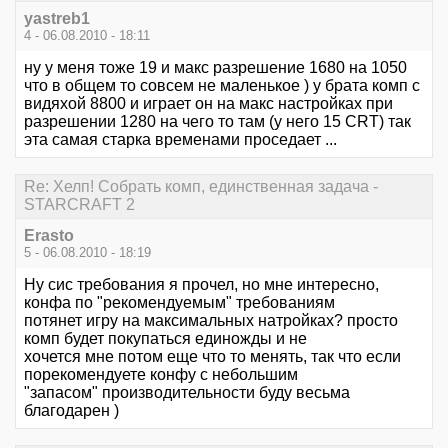
yastreb1
4 - 06.08.2010 - 18:11
ну у меня тоже 19 и макс разрешение 1680 на 1050
что в общем то совсем не маленькое ) у брата комп с
видяхой 8800 и играет он на макс настройках при
разрешении 1280 на чего то там (у него 15 CRT) так
эта самая старка временами проседает ...
Re: Хелп! Собрать комп, единственная задача -
STARCRAFT 2
Erasto
5 - 06.08.2010 - 18:19
Ну сис требования я прочел, но мне интересно,
конфа по "рекомендуемым" требованиям
потянет игру на максимальных натройках? просто
комп будет покупаться единожды и не
хочется мне потом еще что то менять, так что если
порекомендуете конфу с небольшим
"запасом" производительности буду весьма
благодарен )