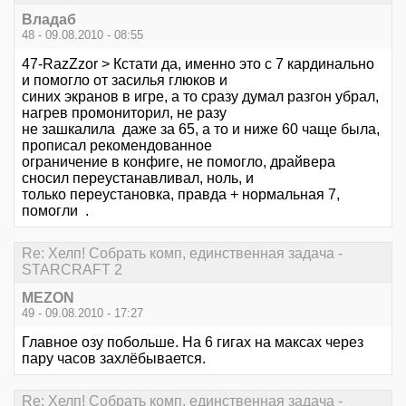
Владаб
48 - 09.08.2010 - 08:55
47-RazZzor > Кстати да, именно это с 7 кардинально
и помогло от засилья глюков и
синих экранов в игре, а то сразу думал разгон убрал,
нагрев промониторил, не разу
не зашкалила даже за 65, а то и ниже 60 чаще была,
прописал рекомендованное
ограничение в конфиге, не помогло, драйвера
сносил переустанавливал, ноль, и
только переустановка, правда + нормальная 7,
помогли .
Re: Хелп! Собрать комп, единственная задача -
STARCRAFT 2
MEZON
49 - 09.08.2010 - 17:27
Главное озу побольше. На 6 гигах на максах через
пару часов захлёбывается.
Re: Хелп! Собрать комп, единственная задача -