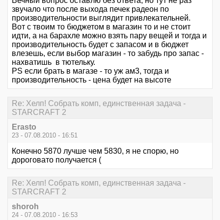
Вечный вопрос оставлю без ответа, но тут не раз
звучало что после выхода печек радеон по
производительности выглядит привлекательней.
Вот с твоим то бюджетом в магазин то и не стоит
идти, а на барахле можно взять пару вещей и тогда и
производительность будет с запасом и в бюджет
влезешь, если выбор магазин - то забудь про запас -
нахватишь в тютельку.
PS если брать в магазе - то уж ам3, тогда и
производительность - цена будет на высоте
Re: Хелп! Собрать комп, единственная задача -
STARCRAFT 2
Erasto
23 - 07.08.2010 - 16:51
Конечно 5870 лучше чем 5830, я не спорю, но
дороговато получается (
Re: Хелп! Собрать комп, единственная задача -
STARCRAFT 2
shoroh
24 - 07.08.2010 - 16:53