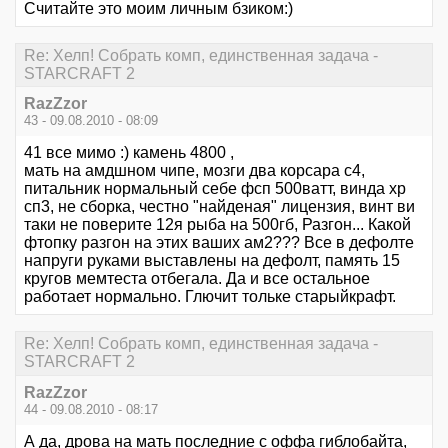
Считайте это моим личным бзиком:)
Re: Хелп! Собрать комп, единственная задача -
STARCRAFT 2
RazZzor
43 - 09.08.2010 - 08:09
41 все мимо :) камень 4800 ,
мать на амдшном чипе, мозги два корсара с4,
питальник нормальный себе фсп 500ватт, винда хр
сп3, не сборка, честно "найденая" лицензия, винт ви
таки не поверите 12я рыба на 500гб, Разгон... Какой
фтопку разгон на этих ваших ам2??? Все в дефолте
напруги руками выставлены на дефолт, память 15
кругов мемтеста отбегала. Да и все остальное
работает нормально. Глючит тольке старыйкрафт.
Re: Хелп! Собрать комп, единственная задача -
STARCRAFT 2
RazZzor
44 - 09.08.2010 - 08:17
А да, дрова на мать последние с оффа гиблобайта,