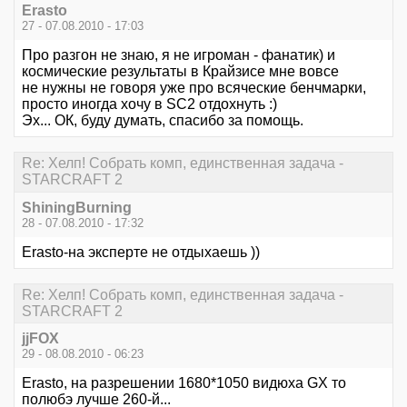
Erasto
27 - 07.08.2010 - 17:03
Про разгон не знаю, я не игроман - фанатик) и
космические результаты в Крайзисе мне вовсе
не нужны не говоря уже про всяческие бенчмарки,
просто иногда хочу в SC2 отдохнуть :)
Эх... ОК, буду думать, спасибо за помощь.
Re: Хелп! Собрать комп, единственная задача -
STARCRAFT 2
ShiningBurning
28 - 07.08.2010 - 17:32
Erasto-на эксперте не отдыхаешь ))
Re: Хелп! Собрать комп, единственная задача -
STARCRAFT 2
jjFOX
29 - 08.08.2010 - 06:23
Erasto, на разрешении 1680*1050 видюха GX то
полюбэ лучше 260-й...