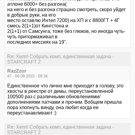
атлоне 6000+ без разгона(
на него и без разгона страшно смотреть, скоро уйдет
в добрые руки, на его
место оставлю Интел 7200) на ХП и с 8800ГТ + 4Г
смесь 2(1+1)от Кингстона и
2(1+1) от Самсунга, тоже без глюков, но иногда чуть-
чуть притормаживал в
последних миссиях на 19".
Re: Хелп! Собрать комп, единственная задача -
STARCRAFT 2
RazZzor
47 - 09.08.2010 - 08:34
Единственное что лично мне приходит в голову, это
хвосты в реестре от демы, переустановленной
100500 раз с различными обновлениями/
дополнениями патчами и прочим. Вобщем пришла
пора хлопнуть винду, она любит когда ее
переустанавливают :)
Re: Хелп! Собрать комп, единственная задача -
STARCRAFT 2