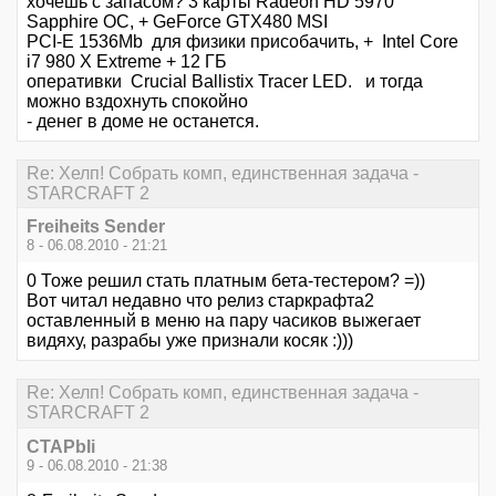
хочешь с запасом? 3 карты Radeon HD 5970
Sapphire OC, + GeForce GTX480 MSI
PCI-E 1536Mb для физики присобачить, + Intel Core
i7 980 X Extreme + 12 ГБ
оперативки Crucial Ballistix Tracer LED. и тогда
можно вздохнуть спокойно
- денег в доме не останется.
Re: Хелп! Собрать комп, единственная задача -
STARCRAFT 2
Freiheits Sender
8 - 06.08.2010 - 21:21
0 Тоже решил стать платным бета-тестером? =))
Вот читал недавно что релиз старкрафта2
оставленный в меню на пару часиков выжегает
видяху, разрабы уже признали косяк :)))
Re: Хелп! Собрать комп, единственная задача -
STARCRAFT 2
CTAPbIi
9 - 06.08.2010 - 21:38