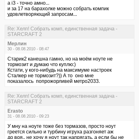
а i3 - точно амно...
и за 17 на барахолке можно собрать компик
удовлетворяющий запросам...
Re: Хелп! Собрать комп, единственная задача -
STARCRAFT 2
Мерлин
30 - 08.08.2010 - 08:47
Старик2 канешна гамно, но на моём ноуте не
тормозит и думаю что куплю:)
Кстати, у кого-нибудь на максимуме настроек
Сталкер не тормозит?)) А то оно мне
показалось попрожорливей метро2033.
Re: Хелп! Собрать комп, единственная задача -
STARCRAFT 2
Erasto
31 - 08.08.2010 - 09:23
У мну на ноуте тоже без тормазов, просто ноут
греется сильно и турбину игруха разгоняет аж
до воя.. не хочу я ноут так напрягать, а если бы не