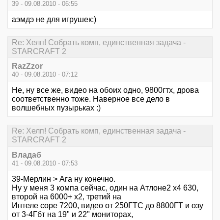
39 - 09.08.2010 - 06:55
аэмдэ не для игрушек:)
Re: Хелп! Собрать комп, единственная задача -
STARCRAFT 2
RazZzor
40 - 09.08.2010 - 07:12
Не, ну все же, видео на обоих одно, 9800гтх, дрова
соответственно тоже. Наверное все дело в
волшебных пузырьках :)
Re: Хелп! Собрать комп, единственная задача -
STARCRAFT 2
Владаб
41 - 09.08.2010 - 07:53
39-Мерлин > Ага ну конечно.
Ну у меня 3 компа сейчас, один на Атлоне2 х4 630,
второй на 6000+ х2, третий на
Интеле соре 7200, видео от 250ГТС до 8800ГТ и озу
от 3-4Гбт на 19" и 22" мониторах,