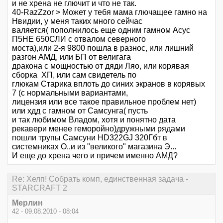
и не хрена не глючит и что не так.
40-RazZzor > Может у тебя мама глючащее гамно на
Нвидии, у меня таких много сейчас
валяется( пополнилось еще одним гамном Асус
П5НЕ 650СЛИ с отвалом северного
моста),или 2-я 9800 пошла в разнос, или лишний
разгон АМД, или БП от велигага
дракона с мощностью от дяди Ляо, или корявая
сборка ХП, или сам свидетель по
глюкам Старика вплоть до синих экранов в корявых
7 (с нормальными вариантами,
лицензия или все такое правильное проблем нет)
или хдд с гамном от Самсунга( пусть
и так любимом Владом, хотя и понятно дата
рекавери менее геморойно)дружными рядами
пошли трупы Самсуни HD322GJ 320Гбт в
системниках О..и из "великого" магазина Э...
И еще до хрена чего и причем именно АМД?
Re: Хелп! Собрать комп, единственная задача -
STARCRAFT 2
Мерлин
42 - 09.08.2010 - 08:04