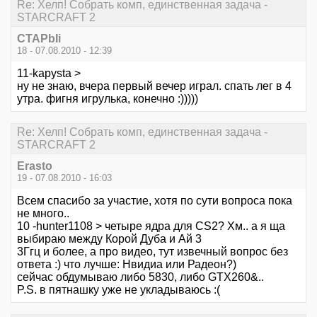
Re: Хелп! Собрать комп, единственная задача -
STARCRAFT 2
CTAPbIi
18 - 07.08.2010 - 12:39
11-kapysta >
ну не знаю, вчера первый вечер играл. спать лег в 4
утра. фигня игрулька, конечно :)))))
Re: Хелп! Собрать комп, единственная задача -
STARCRAFT 2
Erasto
19 - 07.08.2010 - 16:03
Всем спасибо за участие, хотя по сути вопроса пока
не много..
10 -hunter1108 > четыре ядра для CS2? Хм.. а я ща
выбираю между Корой Дуба и Ай 3
3Ггц и более, а про видео, тут извечный вопрос без
ответа :) что лучше: Нвидиа или Радеон?)
сейчас обдумываю либо 5830, либо GTX260&..
P.S. в пятнашку уже не укладываюсь :(