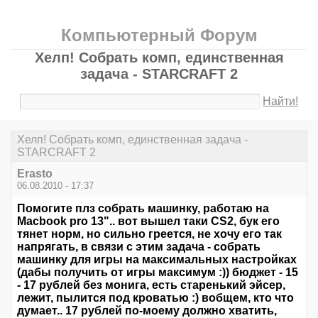
Компьютерный Форум
Хелп! Собрать комп, единственная
задача - STARCRAFT 2
Найти!
Хелп! Собрать комп, единственная задача -
STARCRAFT 2
Erasto
06.08.2010 - 17:37
Помогите плз собрать машинку, работаю на
Macbook pro 13".. вот вышел таки CS2, бук его
тянет норм, но сильно греется, не хочу его так
напрягать, в связи с этим задача - собрать
машинку для игры на максимальных настройках
(дабы получить от игры максимум :)) бюджет - 15
- 17 рублей без монига, есть старенький эйсер,
лежит, пылится под кроватью :) вобщем, кто что
думает.. 17 рублей по-моему должно хватить,