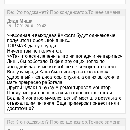
Re: Кто подскажет? Про конденсатор.Точнее замена.
Дядя Миша
19 - 17.01.2010 - 20:42
>>входная и выходная ёмкости будут одинаковые,
получится небольшой пшик...
ТОРМАЗ, да ну ерунда.
Ничего там не получится.
>>Так что если лепенить что ни попадя и не париться
Лишь бы работало. В фильтрующих цепях по
холодной части меня вообще не волнует что стоит.
Вон у камрада Каца был пионер на всю голову
ударенный - кондисаторы опухли, а он их выкусил и
мать прекрасно работала.
Другой чудак на букву м ремонтировал монитор.
Предусмотрительно выкусил силовой электролит.
Бедный монитор мучался целый месяц, в результате
отъехал шим питания. Еще примеров привести или
достаточно?
Re: Кто подскажет? Про конденсатор.Точнее замена.