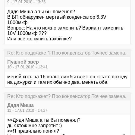
9 - 17.01.2010 - 13:35
Дядя Миша а ты бы поменял?
В БП обнаружен мертвый конденсатор 6.3V
1000мкф.
Вопрос: На что иожно заменить? Вариант заменить
10V 1000мкф ???
Или всё же купить такой же?
Re: Кто подскажет? Про конденсатор.Точнее замена.
Пушной звер
10 - 17.01.2010 - 13:41
меняй хоть на 16 вольт, лижбы влез. он кстате походу
на дижурки и там их обычно два. менять оба.
Re: Кто подскажет? Про конденсатор.Точнее замена.
Дядя Миша
11 - 17.01.2010 - 14:37
>>Дядя Миша а ты бы поменял?
дык ктож мне запретит :)
>>Я правильно понял?