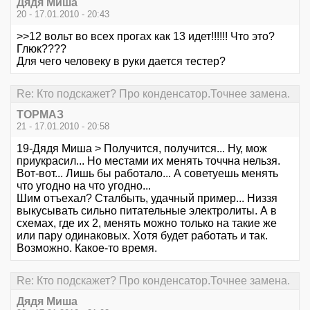
Дядя Миша
20 - 17.01.2010 - 20:43
>>12 вольт во всех прогах как 13 идет!!!!!! Что это?
Глюк????
Для чего человеку в руки дается тестер?
Re: Кто подскажет? Про конденсатор.Точнее замена.
ТОРМАЗ
21 - 17.01.2010 - 20:58
19-Дядя Миша > Получится, получится... Ну, мож
приукрасил... Но местами их менять точчна нельзя.
Вот-вот... Лишь бы работало... А советуешь менять
что угодно на что угодно...
Шим отъехал? Сталбыть, удачный пример... Низзя
выкусывать сильно питательные электролиты. А в
схемах, где их 2, менять можно только на такие же
или пару одинаковых. Хотя будет работать и так.
Возможно. Какое-то время.
Re: Кто подскажет? Про конденсатор.Точнее замена.
Дядя Миша