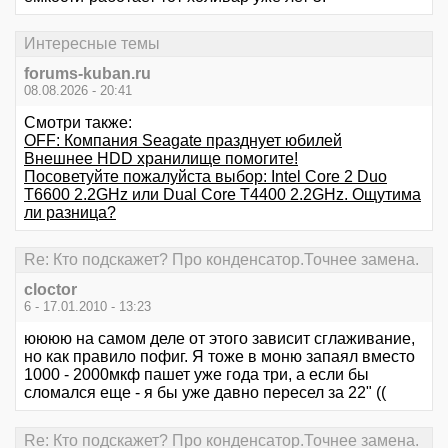
Интересные темы
forums-kuban.ru
08.08.2026 - 20:41
Смотри также:
OFF: Компания Seagate празднует юбилей
Внешнее HDD хранилище помогите!
Посоветуйте пожалуйста выбор: Intel Core 2 Duo
T6600 2.2GHz или Dual Core T4400 2.2GHz. Ощутима
ли разница?
Re: Кто подскажет? Про конденсатор.Точнее замена.
cloctor
6 - 17.01.2010 - 13:23
юююю на самом деле от этого зависит сглаживание,
но как правило пофиг. Я тоже в моню запаял вместо
1000 - 2000мкф пашет уже года три, а если бы
сломался еще - я бы уже давно пересел за 22" ((
Re: Кто подскажет? Про конденсатор.Точнее замена.