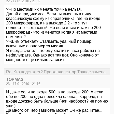
22 - 17.01.2010 - 21:02
>>Но местами их менять точчна нельзя.
Давай апридилимса. Если ты имеешь в виду
классическую схему из справочника, где на входе
200 микрофарад, а на выходе 2.2 - то я тут
полностью согласный. Но если и там и там по 200
микрофарад - что изменится когда я их местами
поменяю?
>>Шим отъехал? Сталбыть, удачный пример...
ключевые слова
через месяц
.
Я всегда считал, что ему хватит и часа работы на
нефильтрате. Однако вот так вот. Оно конечно от
мощности еще сильно зависит.
Re: Кто подскажет? Про конденсатор.Точнее замена.
ТОРМАЗ
23 - 17.01.2010 - 21:16
И даже если на входе 500, а на выходе 200. А если
обе по 200, но одна подсохла слегка... Карроче, на
входе должно быть больше (или наоборот? не помню
уже.).
Да много от чего зависеть может. Он же расчитан...