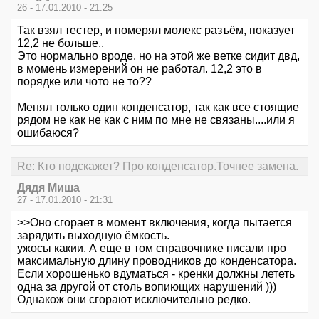
26 - 17.01.2010 - 21:25
Так взял тестер, и померял молекс разъём, показует
12,2 не больше..
Это нормально вроде. но на этой же ветке сидит двд,
в момень измерений он не работал. 12,2 это в
порядке или чото не то??
Менял только один конденсатор, так как все стоящие
рядом не как не как с ним по мне не связаны....или я
ошибаюся?
Re: Кто подскажет? Про конденсатор.Точнее замена.
Дядя Миша
27 - 17.01.2010 - 21:31
>>Оно сгорает в момент включения, когда пытается
зарядить выходную ёмкость.
ужосы какии. А еще в том справочнике писали про
максимальную длину проводников до конденсатора.
Если хорошенько вдуматься - кренки должны лететь
одна за другой от столь вопиющих нарушений )))
Однакож они сгорают исключительно редко.