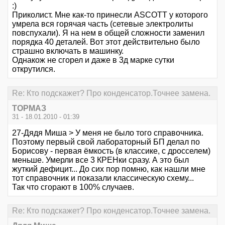
:)
Приколист. Мне как-то принесли ASCOTT у которого
умрела вся горячая часть (сетевые электролиты
повспухали). Я на нем в общей сложности заменил
порядка 40 деталей. Вот этот действительно было
страшно включать в машинку.
Однакож не сгорел и даже в 3д марке сутки
открутился.
Re: Кто подскажет? Про конденсатор.Точнее замена.
ТОРМАЗ
31 - 18.01.2010 - 01:39
27-Дядя Миша > У меня не было того справочника.
Поэтому первый свой лабораторный БП делал по
Борисову - первая ёмкость (в классике, с дросселем)
меньше. Умерли все 3 КРЕНки сразу. А это был
жуткий дефицит... До сих пор помню, как нашли мне
тот справочник и показали классическую схему...
Так что сгорают в 100% случаев.
Re: Кто подскажет? Про конденсатор.Точнее замена.