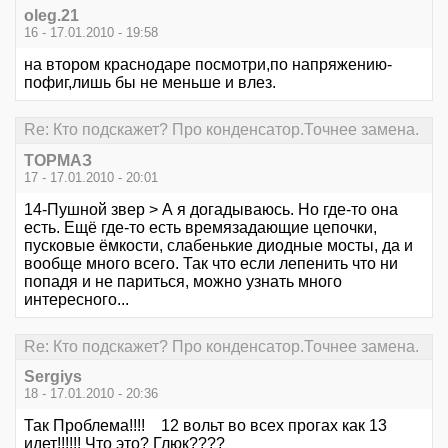
oleg.21
16 - 17.01.2010 - 19:58
на втором краснодаре посмотри,по напряжению-
пофиг,лишь бы не меньше и влез.
Re: Кто подскажет? Про конденсатор.Точнее замена.
ТОРМАЗ
17 - 17.01.2010 - 20:01
14-Пушной звер > А я догадываюсь. Но где-то она
есть. Ещё где-то есть времязадающие цепочки,
пусковые ёмкости, слабенькие диодные мосты, да и
вообще много всего. Так что если лепенить что ни
попадя и не париться, можно узнать много
интересного...
Re: Кто подскажет? Про конденсатор.Точнее замена.
Sergiys
18 - 17.01.2010 - 20:36
Так Проблема!!!! 12 вольт во всех прогах как 13
идет!!!!!! Что это? Глюк????