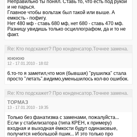
Неправильно ты понял. Ставь то, что есть под рукой
и не парься.
Главное чтобы вольтаж был такой или выше. А
емкость - пофигу.
Нет 480 мф - ставь 680 мф, нет 680 - ставь 470 мф.
Разницу увидишь только осциллографом, да и то не
факт.
Re: Кто подскажет? Про конденсатор.Точнее замена.
юююю
12 - 17.01.2010 - 18:02
6.то-то я заметил,что моя (бывшая) "рушилка" стала
просто "летать".видимо,уменьшилось кол-во ошибок.
Re: Кто подскажет? Про конденсатор.Точнее замена.
ТОРМАЗ
13 - 17.01.2010 - 19:35
Только без фанатизма с заменами, пожалуйста...
Если у стабилизатора (типа КРЕН, к примеру)
входная и выходная ёмкости будут одинаковые,
получится небольшой пшик... И это только про