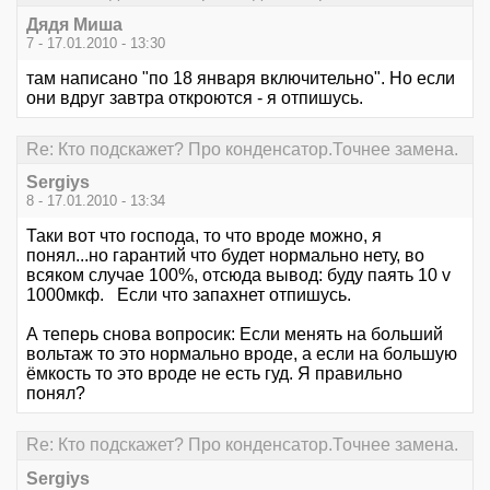
Дядя Миша
7 - 17.01.2010 - 13:30
там написано "по 18 января включительно". Но если
они вдруг завтра откроются - я отпишусь.
Re: Кто подскажет? Про конденсатор.Точнее замена.
Sergiys
8 - 17.01.2010 - 13:34
Таки вот что господа, то что вроде можно, я
понял...но гарантий что будет нормально нету, во
всяком случае 100%, отсюда вывод: буду паять 10 v
1000мкф. Если что запахнет отпишусь.
А теперь снова вопросик: Если менять на больший
вольтаж то это нормально вроде, а если на большую
ёмкость то это вроде не есть гуд. Я правильно
понял?
Re: Кто подскажет? Про конденсатор.Точнее замена.
Sergiys