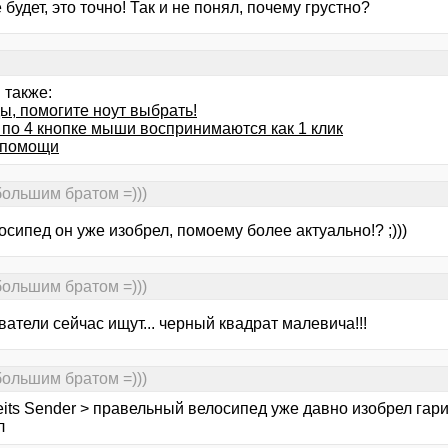
 будет, это точно! Так и не понял, почему грустно?
 также:
ы, помогите ноут выбрать!
 по 4 кнопке мыши воспринимаются как 1 клик
 помощи
большим братом =)))
осипед он уже изобрел, помоему более актуально!? ;)))
большим братом =)))
атели сейчас ищут... черный квадрат малевича!!!
большим братом =)))
eits Sender > правельный велосипед уже давно изобрел гари
л