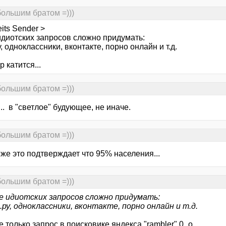
большим братом =)))
eits Sender >
идиотских запросов сложно придумать:
, одноклассники, вконтакте, порно онлайн и т.д.
р катится...
большим братом =)))
.. в "светлое" будующее, не иначе.
большим братом =)))
же это подтверждает что 95% населения...
большим братом =)))
е идиотских запросов сложно придумать:
ру, одноклассники, вконтакте, порно онлайн и т.д.
 только запрос в поисковике яндекса "rambler" 0_о