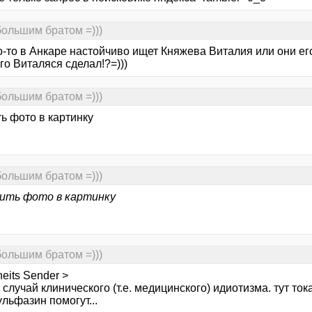
большим братом =)))
о-то в Анкаре настойчиво ищет Княжева Виталия или они ег
го Виталяся сделал!?=)))
большим братом =)))
ь фото в картинку
большим братом =)))
ить фото в картинку
большим братом =)))
heits Sender >
 случай клинического (т.е. медицинского) идиотизма. тут ток
льфазин помогут...