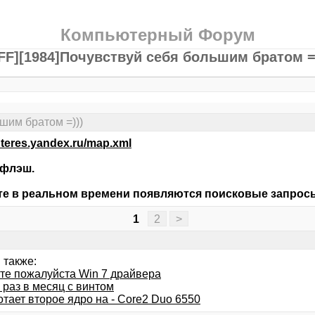
Компьютерный Форум
FF][1984]Почувствуй себя большим братом =
шим братом =)))
interes.yandex.ru/map.xml
 флэш.
те в реальном времени появляются поисковые запрос
1
2
>
 также:
те пожалуйста Win 7 драйвера
 раз в месяц с винтом
тает второе ядро на - Core2 Duo 6550