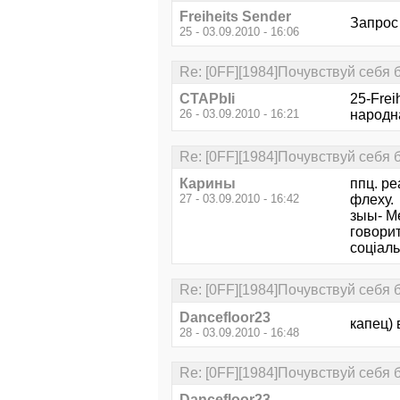
Freiheits Sender
Запрос 
25 - 03.09.2010 - 16:06
Re: [0FF][1984]Почувствуй себя 
CTAPbIi
25-Frei
26 - 03.09.2010 - 16:21
народна
Re: [0FF][1984]Почувствуй себя 
Карины
ппц. ре
27 - 03.09.2010 - 16:42
флеху.
зыы- Ме
говорит
соціаль
Re: [0FF][1984]Почувствуй себя 
Dancefloor23
капец) 
28 - 03.09.2010 - 16:48
Re: [0FF][1984]Почувствуй себя 
Dancefloor23