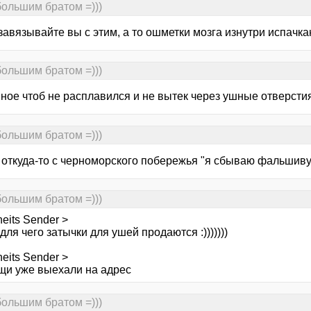
большим братом =)))
завязывайте вы с этим, а то ошметки мозга изнутри испачкаю
большим братом =)))
ное чтоб не расплавился и не вытек через ушные отверстия:
большим братом =)))
 откуда-то с черноморского побережья "я сбываю фальшиву
большим братом =)))
heits Sender >
 для чего затычки для ушей продаются :)))))))
heits Sender >
щи уже выехали на адрес
большим братом =)))