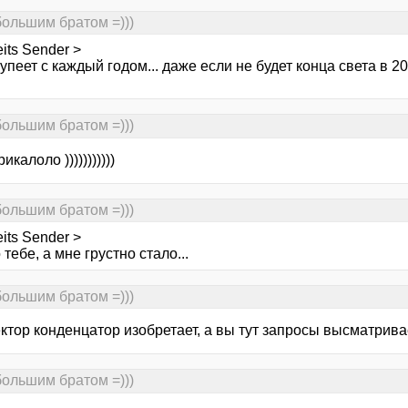
большим братом =)))
eits Sender >
упеет с каждый годом... даже если не будет конца света в 
большим братом =)))
калоло )))))))))))
большим братом =)))
eits Sender >
тебе, а мне грустно стало...
большим братом =)))
ктор конденцатор изобретает, а вы тут запросы высматривае
большим братом =)))