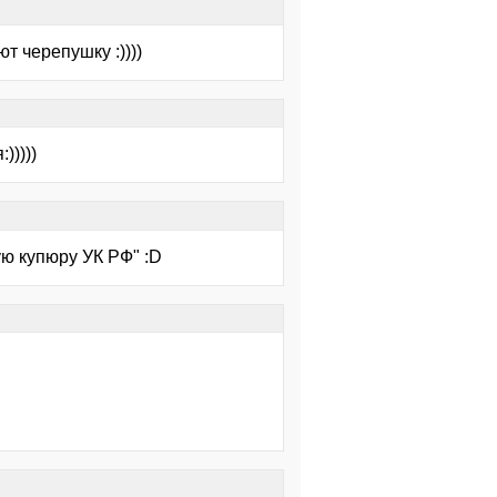
т черепушку :))))
)))))
ю купюру УК РФ" :D