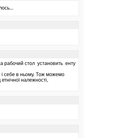
ось...
на рабочий стол установить енту
 і себе в ньому. Тож можемо
 етнічної належності,