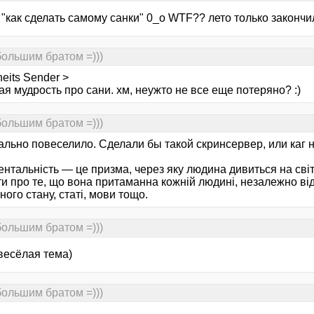
"как сделать самому санки" 0_о WTF?? лето только закончил
большим братом =)))
heits Sender >
я мудрость про сани. хм, неужто не все еще потеряно? :)
большим братом =)))
ально повеселило. Сделали бы такой скринсервер, или каг 
нтальність — це призма, через яку людина дивиться на світ
и про те, що вона притаманна кожній людині, незалежно від
ного стану, статі, мови тощо.
большим братом =)))
весёлая тема)
большим братом =)))