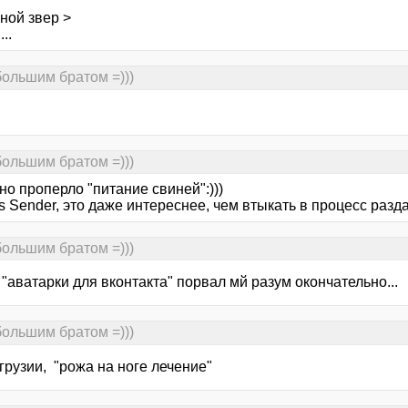
ной звер >
..
большим братом =)))
большим братом =)))
 но проперло "питание свиней":)))
ts Sender, это даже интереснее, чем втыкать в процесс разда
большим братом =)))
"аватарки для вконтакта" порвал мй разум окончательно...
большим братом =)))
 грузии, "рожа на ноге лечение"