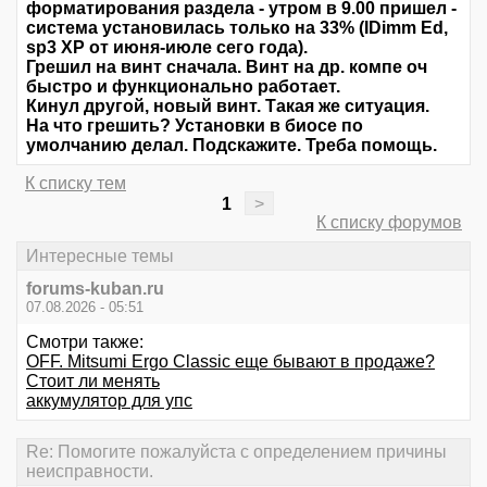
форматирования раздела - утром в 9.00 пришел -
система установилась только на 33% (IDimm Ed,
sp3 XP от июня-июле сего года).
Грешил на винт сначала. Винт на др. компе оч
быстро и функционально работает.
Кинул другой, новый винт. Такая же ситуация.
На что грешить? Установки в биосе по
умолчанию делал. Подскажите. Треба помощь.
К списку тем
1
>
К списку форумов
Интересные темы
forums-kuban.ru
07.08.2026 - 05:51
Смотри также:
OFF. Mitsumi Ergo Classic еще бывают в продаже?
Стоит ли менять
аккумулятор для упс
Re: Помогите пожалуйста с определением причины
неисправности.