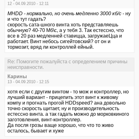
12 - 04.09.2010 - 12:11
MHDD - нормально, но очень медленно 3000 кб/с
- ну
и что тут гадать?
скорость сата-шного винта хоть представляешь
обычную? 40-70 Мб\с, а у тебя 3. Так естессно, что
все в 20 раз медленней ставицца, загружаеЦца и
работает. Винт небось сигейтовский? от он и
тормозит, вряд ли контроллей ейный.
Re: Помогите пожалуйста с определением причины
неисправности.
Карины
13 - 04.09.2010 - 12:15
хотя если с другим винтом - то мож и контроллер, но
лучший вариант - прицепить этот винт к живому
компу и прогнать прогой HDDspeed? ана довольно
точно скорость щитает, ну и производительность
естессно винта. а так гадать можно до морковкиного
заготовления, винт-контроллер.
Да посля грозы ваще хорошо, что что то живо
осталось, бывает и хуже