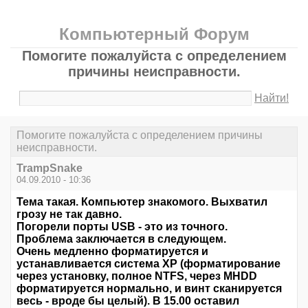
Компьютерный Форум
Помогите пожалуйста с определением
причины неисправности.
Найти!
Помогите пожалуйста с определением причины
неисправности.
TrampSnake
04.09.2010 - 10:36
Тема такая. Компьютер знакомого. Выхватил
грозу не так давно.
Погорели порты USB - это из точного.
Проблема заключается в следующем.
Очень медленно форматируется и
устанавливается система ХР (форматирование
через установку, полное NTFS, через MHDD
форматируется нормально, и винт сканируется
весь - вроде бы целый). В 15.00 оставил