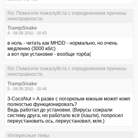
Re: Помогите пожалуйста с определением причины
неисправности.
TrampSnake
4 - 04.09.2010 - 10:43
в ноль - читать как MHDD - нормально, но очень
медленно (3000 кб/с)
а вот при установке - вообще торба(
Re: Помогите пожалуйста с определением причины
неисправности.
TrampSnake
5 - 04.09.2010 - 10:44
3-CocoNut > А разве с погорелым южным может комп
полностью функционировать?
Ведь работал до установки. (Вирусы сожрали
систему друга, но работало всё (пашти), попросил
переустановить ось, переустановил, мля.)
Интересные темы