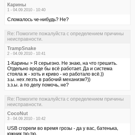
Карины
1 - 04.09.2010 - 10:40
Сломалось че-нибудь? Не?
Re: Помогите пожалуйста с определением причины
неисправности.
TrampSnake
2 - 04.09.2010 - 10:41
1-Карины > Я серьезно. Не знаю, на что грешить.
Отдельно вроде бы всё работает. Да и система
стояла ж - хоть и криво - но работало всё.))
з.ы. нех лезть в рабочий механизм?))
з.з.ы. а по делу помочь, не?
Re: Помогите пожалуйста с определением причины
неисправности.
CocoNut
3 - 04.09.2010 - 10:42
USB сгорели во время грозы - да у вас, батенька,
южник тю-тю.