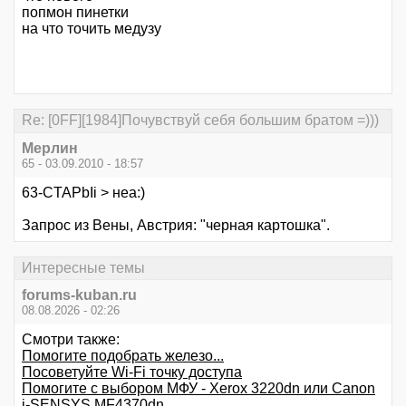
попмон пинетки
на что точить медузу
Re: [0FF][1984]Почувствуй себя большим братом =)))
Мерлин
65 - 03.09.2010 - 18:57
63-CTAPbIi > неа:)
Запрос из Вены, Австрия: "черная картошка".
Интересные темы
forums-kuban.ru
08.08.2026 - 02:26
Смотри также:
Помогите подобрать железо...
Посоветуйте Wi-Fi точку доступа
Помогите с выбором МФУ - Xerox 3220dn или Canon
i-SENSYS MF4370dn