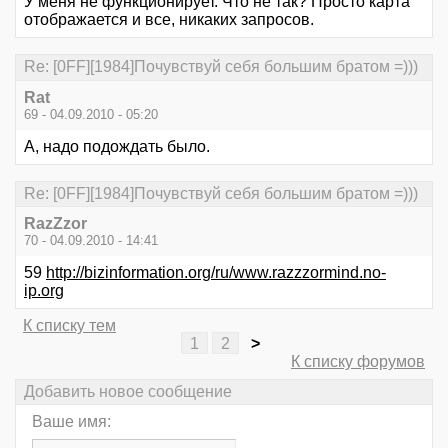
У меня не функционирует. Что не так? Просто карта
отображается и все, никаких запросов.
Re: [0FF][1984]Почувствуй себя большим братом =)))
Rat
69 - 04.09.2010 - 05:20
А, надо подождать было.
Re: [0FF][1984]Почувствуй себя большим братом =)))
RazZzor
70 - 04.09.2010 - 14:41
59
http://bizinformation.org/ru/www.razzzormind.no-
ip.org
К списку тем
1
2
>
К списку форумов
Добавить новое сообщение
Ваше имя: