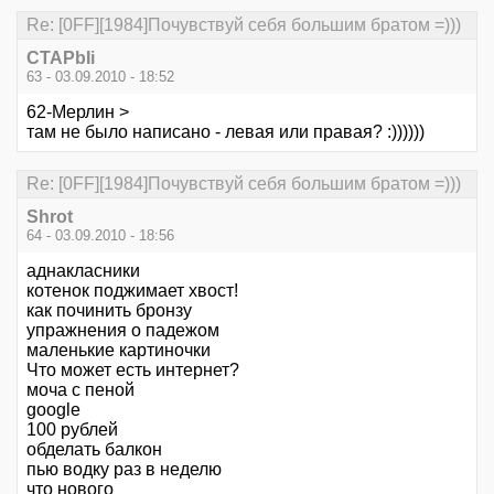
Re: [0FF][1984]Почувствуй себя большим братом =)))
CTAPbIi
63 - 03.09.2010 - 18:52
62-Мерлин >
там не было написано - левая или правая? :))))))
Re: [0FF][1984]Почувствуй себя большим братом =)))
Shrot
64 - 03.09.2010 - 18:56
аднакласники
котенок поджимает хвост!
как починить бронзу
упражнения о падежом
маленькие картиночки
Что может есть интернет?
моча с пеной
google
100 рублей
обделать балкон
пью водку раз в неделю
что нового