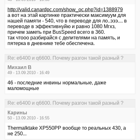
http://valid.canardpc.com/show_oc.php?id=1388979
а вот на этай картинке практически максимуум для
нашей памяти - 540, что в переводе для ло..эээ.... в
переводе в эффективнуйю и равно 1080 Мгхз,
причем заметь при BusSpeed всего в 360.
так чтооо разбирайся с делителями на память, и
пятерка в дневнике тебе обеспечена.
Re: е6400 и q6600. Почему разгон такой разный ?
Михаил В
49 - 13.09.2010 - 16:49
46 - последние инвины нормальные, даже
маломощные
Re: е6400 и q6600. Почему разгон такой разный ?
Карины
50 - 13.09.2010 - 16:55
Thermalktake XP550PP вообще то реальных 430, а
не 250...