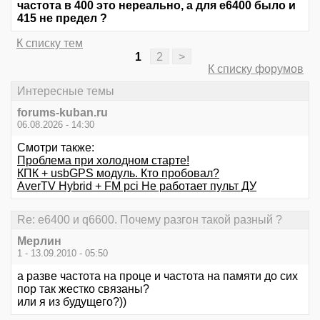
частота в 400 это нереально, а для е6400 было и
415 не предел ?
К списку тем
1
2
>
К списку форумов
Интересные темы
forums-kuban.ru
06.08.2026 - 14:30
Смотри также:
Проблема при холодном старте!
КПК + usbGPS модуль. Кто пробовал?
AverTV Hybrid + FM pci Не работает пульт ДУ
Re: е6400 и q6600. Почему разгон такой разный ?
Мерлин
1 - 13.09.2010 - 05:50
а разве частота на проце и частота на памяти до сих
пор так жестко связаны?
или я из будущего?))