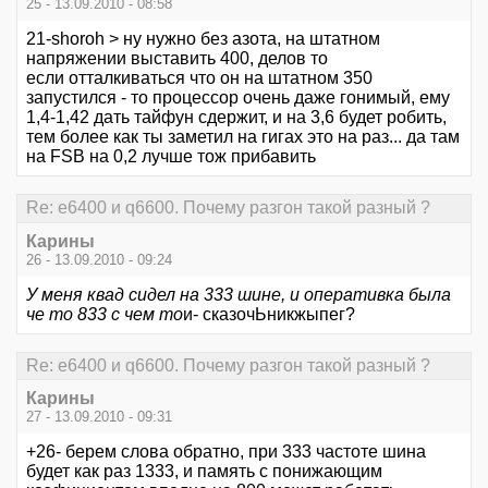
25 - 13.09.2010 - 08:58
21-shoroh > ну нужно без азота, на штатном
напряжении выставить 400, делов то
если отталкиваться что он на штатном 350
запустился - то процессор очень даже гонимый, ему
1,4-1,42 дать тайфун сдержит, и на 3,6 будет робить,
тем более как ты заметил на гигах это на раз... да там
на FSB на 0,2 лучше тож прибавить
Re: е6400 и q6600. Почему разгон такой разный ?
Карины
26 - 13.09.2010 - 09:24
У меня квад сидел на 333 шине, и оперативка была
че то 833 с чем то
и- сказочЬникжыпег?
Re: е6400 и q6600. Почему разгон такой разный ?
Карины
27 - 13.09.2010 - 09:31
+26- берем слова обратно, при 333 частоте шина
будет как раз 1333, и память с понижающим