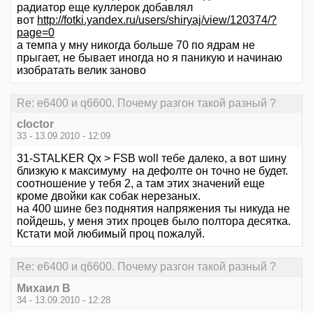
радиатор еще куллерок добавлял
вот
http://fotki.yandex.ru/users/shiryaj/view/120374/?
page=0
а темпа у мну никогда больше 70 по ядрам не
прыгает, не бывает иногда но я паникую и начинаю
изобратать велик заново
Re: е6400 и q6600. Почему разгон такой разный ?
cloctor
33 - 13.09.2010 - 12:09
31-STALKER Qx > FSB woll тебе далеко, а вот шину
близкую к максимуму на дефолте он точно не будет.
соотношение у тебя 2, а там этих значений еще
кроме двойки как собак нерезаных.
на 400 шине без поднятия напряжения ты никуда не
пойдешь, у меня этих процев было полтора десятка.
Кстати мой любимый проц пожалуй.
Re: е6400 и q6600. Почему разгон такой разный ?
Михаил В
34 - 13.09.2010 - 12:28