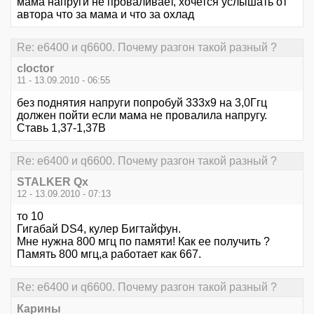
мама напруги не проваливает, хочется услышать от
автора что за мама и что за охлад
Re: е6400 и q6600. Почему разгон такой разный ?
cloctor
11 - 13.09.2010 - 06:55
без поднятия напруги попробуй 333х9 на 3,0Ггц
должен пойти если мама не провалила напругу.
Ставь 1,37-1,37В
Re: е6400 и q6600. Почему разгон такой разный ?
STALKER Qx
12 - 13.09.2010 - 07:13
то 10
Гигабай DS4, кулер Бигтайфун.
Мне нужна 800 мгц по памяти! Как ее получить ?
Память 800 мгц,а работает как 667.
Re: е6400 и q6600. Почему разгон такой разный ?
Карины