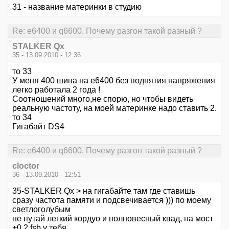
31 - название материнки в студию
Re: е6400 и q6600. Почему разгон такой разный ?
STALKER Qx
35 - 13.09.2010 - 12:36
то 33
У меня 400 шина на е6400 без поднятия напряжения
легко работала 2 года !
Соотношений много,не спорю, но чтобы видеть
реальную частоту, на моей материнке надо ставить 2.
то 34
Гигабайт DS4
Re: е6400 и q6600. Почему разгон такой разный ?
cloctor
36 - 13.09.2010 - 12:51
35-STALKER Qx > на гигабайте там где ставишь
сразу частота памяти и подсвечивается ))) по моему
светлоголубым
не путай легкий кордуо и полновесный квад, на мост
+0,2 fsb у тебя