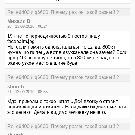
Re: е6400 и q6600. Почему разгон такой разный ?
Михаил В
20 - 13.09.2010 - 08:24
19 - нет, с периодичностью 9 постов пишу
facepalm.jpg
Не, если память одноканальная, тогда да, 800-я
нужна шо пипец, а вот в двухканале она зачем? Если
проц 400-ю шину не тянет, то и 800-ки не надо, всё
равно узкое место в шине будет.
Re: е6400 и q6600. Почему разгон такой разный ?
shoroh
21 - 13.09.2010 - 08:55
Мда, прикольно такое читать. Дс4 влегкую ставит
понижающий множитель. Если даже бюджетные гиги
это делают. Делать видимо человеку нечего.
Re: е6400 и q6600. Почему разгон такой разный ?