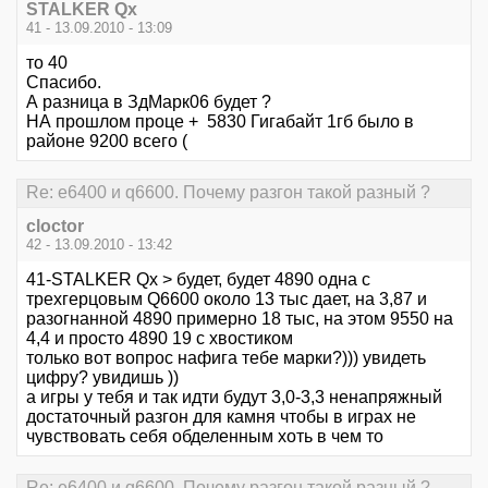
STALKER Qx
41 - 13.09.2010 - 13:09
то 40
Спасибо.
А разница в ЗдМарк06 будет ?
НА прошлом проце + 5830 Гигабайт 1гб было в
районе 9200 всего (
Re: е6400 и q6600. Почему разгон такой разный ?
cloctor
42 - 13.09.2010 - 13:42
41-STALKER Qx > будет, будет 4890 одна с
трехгерцовым Q6600 около 13 тыс дает, на 3,87 и
разогнанной 4890 примерно 18 тыс, на этом 9550 на
4,4 и просто 4890 19 с хвостиком
только вот вопрос нафига тебе марки?))) увидеть
цифру? увидишь ))
а игры у тебя и так идти будут 3,0-3,3 ненапряжный
достаточный разгон для камня чтобы в играх не
чувствовать себя обделенным хоть в чем то
Re: е6400 и q6600. Почему разгон такой разный ?