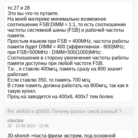
то 27 и 28
Это вы что-то путаете.
На моей материке минимально возможное
соотношение FSB:DIMM = 1:1, то есть соотношение
частоты системной шины (FSB) и рабочей частоты
памяти.
Простым языком при FSB = 400MHz, частота работы
памяти будет DIMM = 400 (эффективная - 800)MHz;
при FSB=500MHz : DIMM=500(1000)MHz;
Соотношения в сторону увеличения частоты работы
памяти доступны при любой частоте FSB.
Т.е. , я ставлю 400мгц, память сразу на 800 значит
работает.
Если ставлю 350, то память 700 мгц.
В стоке память должна работать на 800мгц, так как я
такую купил.
Проц на заводится на 400х6, 400х7 тем более.
Re: е6400 и q6600. Почему разгон такой разный ?
cloctor
32 - 13.09.2010 - 12:06
30-shoroh >паста фризи экстрим, под основной