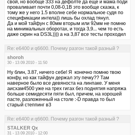
свой, но вообще 333 на дефолте да еще и мама поди
проваливает почти 0,08-0,1В это вообще сказка, к
тому же у него 1.5 вполне себе нормальное судя по
спецификации интела)) лишь бы охлад тянул.
Да и мой тайфун с 80мм вторым или 92мм не помню
на минимальных оборотах, и тогда 3,9... чем то есть
даже скрин на DS3L)))) а на 3,87 все тесты проходил
Re: е6400 и q6600. Почему разгон такой разный ?
shoroh
30 - 13.09.2010 - 11:50
Ну блин, 3.87, ничего себе! Я конечно помню твою
конфу, но как тайфун держал эту печку?? Там
наверное было все девяноста на линпаке. У меня
аисхам4500 уже на трех гигах без поднятия напряжа
больше семидесяти пяти был, причем, на хорошей
пасте, разложенный на столе :-D правда то был
старый степпинг в3
Re: е6400 и q6600. Почему разгон такой разный ?
STALKER Qx
31 - 13.09.2010 - 12:00