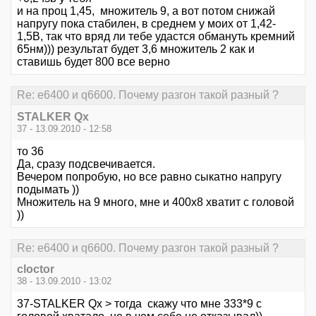
и на проц 1,45, множитель 9, а вот потом снижай
напругу пока стабилен, в среднем у моих от 1,42-
1,5В, так что вряд ли тебе удастся обмануть кремний
65нм))) результат будет 3,6 множитель 2 как и
ставишь будет 800 все верно
Re: е6400 и q6600. Почему разгон такой разный ?
STALKER Qx
37 - 13.09.2010 - 12:58
то 36
Да, сразу подсвечивается.
Вечером попробую, но все равно сыкатно напругу
подымать ))
Множитель на 9 много, мне и 400х8 хватит с головой
))
Re: е6400 и q6600. Почему разгон такой разный ?
cloctor
38 - 13.09.2010 - 13:02
37-STALKER Qx > тогда скажу что мне 333*9 с