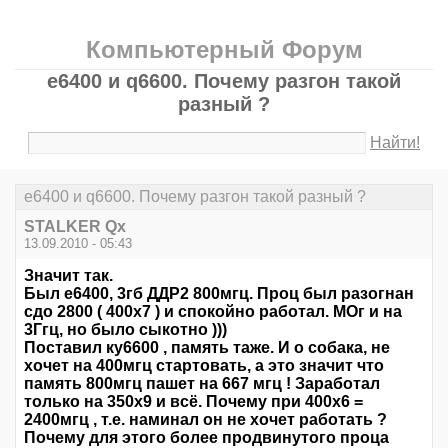
Компьютерный Форум
е6400 и q6600. Почему разгон такой
разный ?
Найти!
е6400 и q6600. Почему разгон такой разный ?
STALKER Qx
13.09.2010 - 05:43
Значит так.
Был е6400, 3гб ДДР2 800мгц. Проц был разогнан
сдо 2800 ( 400х7 ) и спокойно работал. МОг и на
3Ггц, но было сыкотно )))
Поставил ку6600 , память таже. И о собака, не
хочет на 400мгц стартовать, а это значит что
память 800мгц пашет на 667 мгц ! Заработал
только на 350х9 и всё. Почему при 400х6 =
2400мгц , т.е. наминал он не хочет работать ?
Почему для этого более продвинутого проца