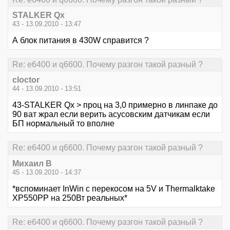
STALKER Qx
43 - 13.09.2010 - 13:47
А блок питания в 430W справится ?
Re: е6400 и q6600. Почему разгон такой разный ?
cloctor
44 - 13.09.2010 - 13:51
43-STALKER Qx > проц на 3,0 примерно в линпаке до
90 ват жрал если верить асусовским датчикам если
БП нормальный то вполне
Re: е6400 и q6600. Почему разгон такой разный ?
Михаил В
45 - 13.09.2010 - 14:37
*вспоминает InWin с перекосом на 5V и Thermalktake
XP550PP на 250Вт реальных*
Re: е6400 и q6600. Почему разгон такой разный ?