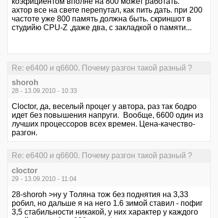
коэфициентом вполне на 800 может работать.
ахтор все на свете перепутал, как пить дать. при 200
частоте уже 800 память должна быть. скриншот в
студийю CPU-Z ,даже два, с закладкой о памяти...
Re: е6400 и q6600. Почему разгон такой разный ?
shoroh
28 - 13.09.2010 - 10:33
Cloctor, да, веселый процег у автора, раз так бодро
идет без повышения напруги. Вообще, 6600 один из
лучших процессоров всех времен. Цена-качество-
разгон.
Re: е6400 и q6600. Почему разгон такой разный ?
cloctor
29 - 13.09.2010 - 11:04
28-shoroh >ну у Толяна тож без поднятия на 3,33
робил, но дальше я на него 1.6 зимой ставил - пофиг
3,5 стабильности никакой, у них характер у каждого