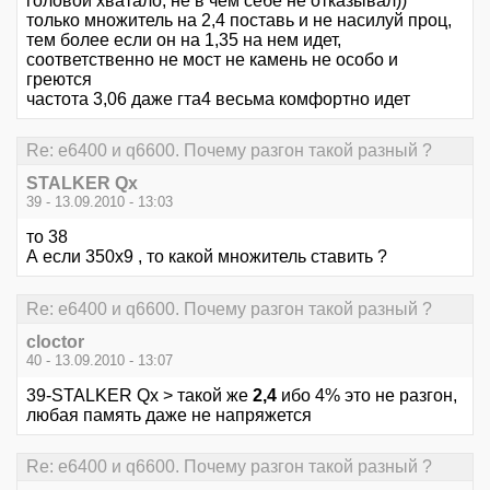
головой хватало, не в чем себе не отказывал))
только множитель на 2,4 поставь и не насилуй проц,
тем более если он на 1,35 на нем идет,
соответственно не мост не камень не особо и
греются
частота 3,06 даже гта4 весьма комфортно идет
Re: е6400 и q6600. Почему разгон такой разный ?
STALKER Qx
39 - 13.09.2010 - 13:03
то 38
А если 350х9 , то какой множитель ставить ?
Re: е6400 и q6600. Почему разгон такой разный ?
cloctor
40 - 13.09.2010 - 13:07
39-STALKER Qx > такой же
2,4
ибо 4% это не разгон,
любая память даже не напряжется
Re: е6400 и q6600. Почему разгон такой разный ?