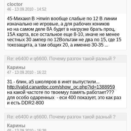
cloctor
46 - 13.09.2010 - 14:52
45-Михаил В >inwin вообще слабые по 12 В линии
изначально не игровые, а для рабочих коников
но на самом деле 8А будет в нагрузке брать проц,
15А карта, все остальное еще 8-10, иначе не менее
честных 30 ампер по 12Вольтам не два по 15, где 15
токозащита, а там общих 20, а именно 30-35 ...
Re: е6400 и q6600. Почему разгон такой разный ?
Карины
47 - 13.09.2010 - 16:22
31 - блин, а5 школяров в инет выпустили...
http://valid.canardpc.com/show_oc.php?id=1388959
на какой частоте по твоемуу память работает???
для особо одаренных - еси 400 показует, это как раз
и есть DDR2-800
Re: е6400 и q6600. Почему разгон такой разный ?
Карины
48 - 13.09.2010 - 16:38