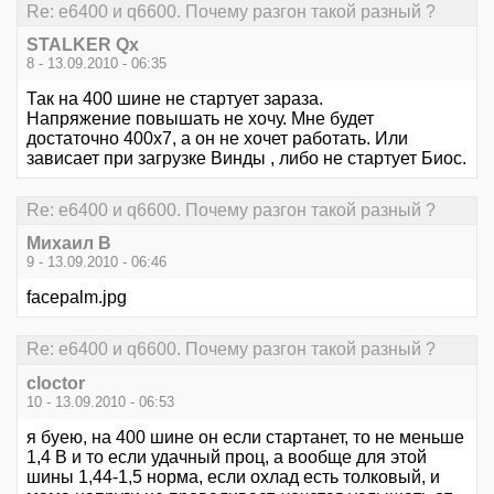
Re: е6400 и q6600. Почему разгон такой разный ?
STALKER Qx
8 - 13.09.2010 - 06:35
Так на 400 шине не стартует зараза.
Напряжение повышать не хочу. Мне будет
достаточно 400х7, а он не хочет работать. Или
зависает при загрузке Винды , либо не стартует Биос.
Re: е6400 и q6600. Почему разгон такой разный ?
Михаил В
9 - 13.09.2010 - 06:46
facepalm.jpg
Re: е6400 и q6600. Почему разгон такой разный ?
cloctor
10 - 13.09.2010 - 06:53
я буею, на 400 шине он если стартанет, то не меньше
1,4 В и то если удачный проц, а вообще для этой
шины 1,44-1,5 норма, если охлад есть толковый, и