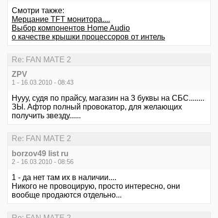
Смотри также:
Мерцание TFT монитора....
Выбор компонентов Home Audio
о качестве крышки процессоров от интель
Re: FAN MATE 2
ZPV
1 - 16.03.2010 - 08:43
Нууу, судя по прайсу, магазин на 3 буквы на СБС........
ЗЫ. Афтор полный провокатор, для желающих
получить звезду......
Re: FAN MATE 2
borzov49 list ru
2 - 16.03.2010 - 08:56
1 - да нет там их в наличии....
Никого не провоцирую, просто интересно, они
вообще продаются отдельно...
Re: FAN MATE 2