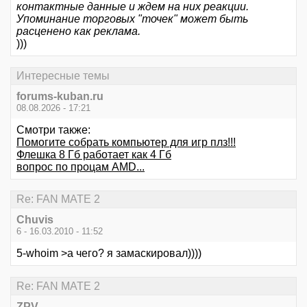
контактные данные и ждем на них реакции.
Упоминание торговых "точек" может быть
расценено как реклама.
)))
Интересные темы
forums-kuban.ru
08.08.2026 - 17:21
Смотри также:
Помогите собрать компьютер для игр плз!!!
Флешка 8 Гб работает как 4 Гб
вопрос по процам AMD...
Re: FAN MATE 2
Chuvis
6 - 16.03.2010 - 11:52
5-whoim >а чего? я замаскировал))))
Re: FAN MATE 2
ZPV