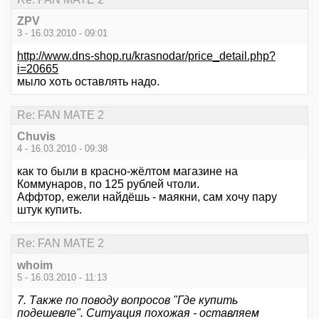
ZPV
3 - 16.03.2010 - 09:01
http://www.dns-shop.ru/krasnodar/price_detail.php?
i=20665
мыло хоть оставлять надо.
Re: FAN MATE 2
Chuvis
4 - 16.03.2010 - 09:38
как то были в красно-жёлтом магазине на
Коммунаров, по 125 рублей чтоли.
Аффтор, ежели найдёшь - маякни, сам хочу пару
штук купить.
Re: FAN MATE 2
whoim
5 - 16.03.2010 - 11:13
7. Также по поводу вопросов "Где купить
подешевле". Ситуация похожая - оставляем