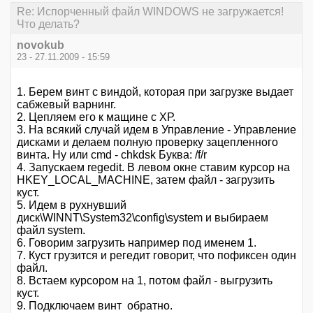
Re: Испорченный файл WINDOWS не загружается!
Что делать?
novokub
23 - 27.11.2009 - 15:59
1. Берем винт с виндой, которая при загрузке выдает
сабжевый варнинг.
2. Цепляем его к мащине с ХР.
3. На всякий случай идем в Управление - Управление
дисками и делаем полную проверку зацепленного
винта. Ну или cmd - chkdsk Буква: /f/r
4. Запускаем regedit. В левом окне ставим курсор на
HKEY_LOCAL_MACHINE, затем файл - загрузить
куст.
5. Идем в рухнувший
диск\WINNT\System32\config\system и выбираем
файл system.
6. Говорим загрузить например под именем 1.
7. Куст грузится и регедит говорит, что пофиксен один
файл.
8. Встаем курсором на 1, потом файл - выгрузить
куст.
9. Подключаем винт обратно.