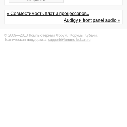
« Совместимость плат и процессоров..
Audigy и front panel audio »
© 2009—2010 Компьютерный Форум,
Форумы Кубани
.
Техническая поддержка:
support@forums-kuban.ru