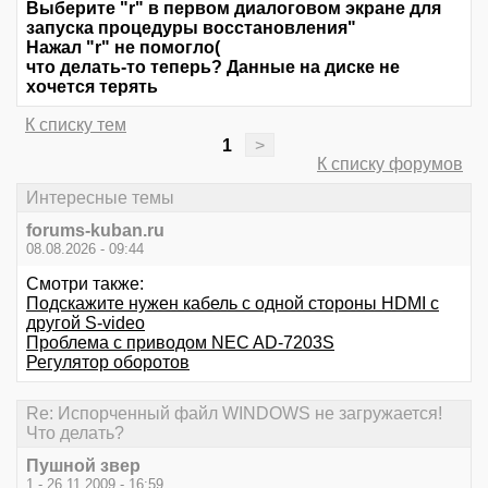
Выберите "r" в первом диалоговом экране для
запуска процедуры восстановления"
Нажал "r" не помогло(
что делать-то теперь? Данные на диске не
хочется терять
К списку тем
1
>
К списку форумов
Интересные темы
forums-kuban.ru
08.08.2026 - 09:44
Смотри также:
Подскажите нужен кабель с одной стороны HDMI с
другой S-video
Проблема с приводом NEC AD-7203S
Регулятор оборотов
Re: Испорченный файл WINDOWS не загружается!
Что делать?
Пушной звер
1 - 26.11.2009 - 16:59