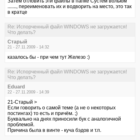
Затем отловить эти файлы в папке Сустем вольюм
......., переименовать их и водворить на место, это так
в кратце
Re: Испорченный файл WINDOWS не загружается!
Что делать?
Старый
21 - 27.11.2009 - 14:32
казалось бы - при чем тут Железо :)
Re: Испорченный файл WINDOWS не загружается!
Что делать?
Eduard
22 - 27.11.2009 - 14:39
21-Старый >
Если говорить о самой теме (а не о некоторых
постингах) то есть и причём. ;)
Буквально на днях приносили бук с аналогичной
проблемой.
Причина была в винте - куча бэдов и т.п.