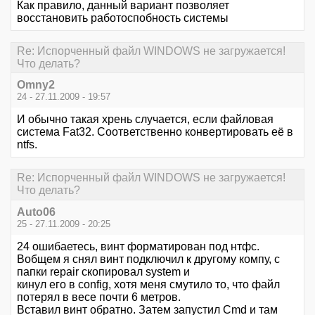
Как правило, данный вариант позволяет
восстановить работоспобность системы
Re: Испорченный файл WINDOWS не загружается!
Что делать?
Omny2
24 - 27.11.2009 - 19:57
И обычно такая хрень случается, если файловая
система Fat32. Соответственно конвертировать её в
ntfs.
Re: Испорченный файл WINDOWS не загружается!
Что делать?
Auto06
25 - 27.11.2009 - 20:25
24 ошибаетесь, винт форматирован под нтфс.
Вобщем я снял винт подключил к другому компу, с
папки repair скопировал system и
кинул его в config, хотя меня смутило то, что файл
потерял в весе почти 6 метров.
Вставил винт обратно. Затем запустил Cmd и там