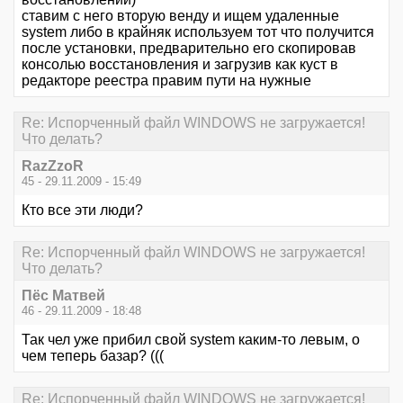
ставим с него вторую венду и ищем удаленные
system либо в крайняк используем тот что получится
после установки, предварительно его скопировав
консолью восстановления и загрузив как куст в
редакторе реестра правим пути на нужные
Re: Испорченный файл WINDOWS не загружается!
Что делать?
RazZzoR
45 - 29.11.2009 - 15:49
Кто все эти люди?
Re: Испорченный файл WINDOWS не загружается!
Что делать?
Пёс Матвей
46 - 29.11.2009 - 18:48
Так чел уже прибил свой system каким-то левым, о
чем теперь базар? (((
Re: Испорченный файл WINDOWS не загружается!