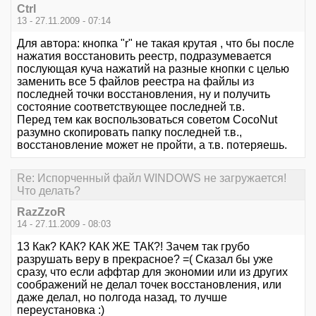
Ctrl
13 - 27.11.2009 - 07:14
Для автора: кнопка "r" не такая крутая , что бы после
нажатия восстановить реестр, подразумевается
послующая куча нажатий на разные кнопки с целью
заменить все 5 файлов реестра на файлы из
последней точки восстановления, ну и получить
состояние соответствующее последней т.в.
Перед тем как воспользоваться советом CocoNut
разумно скопировать папку последней т.в.,
восстановление может не пройти, а т.в. потеряешь.
Re: Испорченный файл WINDOWS не загружается!
Что делать?
RazZzoR
14 - 27.11.2009 - 08:03
13 Как? КАК? КАК ЖЕ ТАК?! Зачем так грубо
разрушать веру в прекрасное? =( Сказал бы уже
сразу, что если аффтар для экономии или из других
соображений не делал точек восстановления, или
даже делал, но полгода назад, то лучше
переустановка :)