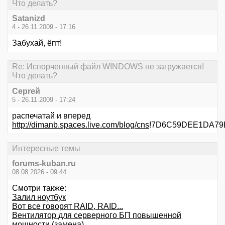
Что делать?
Satanizd
4 - 26.11.2009 - 17:16
Забухай, ёпт!
Re: Испорченный файл WINDOWS не загружается!
Что делать?
Серrей
5 - 26.11.2009 - 17:24
распечатай и вперед
http://dimanb.spaces.live.com/blog/cns
!7D6C59DEE1DA79E5
Интересные темы
forums-kuban.ru
08.08.2026 - 09:44
Смотри также:
Залил ноутбук
Вот все говорят RAID, RAID...
Вентилятор для серверного БП повышенной
мощности (замена)