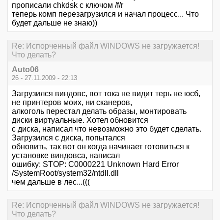
прописали chkdsk с ключом /f/r
теперь комп перезагрузился и начал процесс... Что
будет дальше не знаю))
Re: Испорченный файл WINDOWS не загружается!
Что делать?
Auto06
26 - 27.11.2009 - 22:13
Загрузился виндовс, вот тока не видит терь не юсб,
не принтеров моих, ни сканеров,
алкоголь перестал делать образы, монтировать
диски виртуальные. Хотел обновится
с диска, написал что невозможно это будет сделать.
Загрузился с диска, попытался
обновить, так вот он когда начинает готовиться к
установке виндовса, написал
ошибку: STOP: C0000221 Unknown Hard Error
/SystemRoot/system32/ntdll.dll
чем дальше в лес...(((
Re: Испорченный файл WINDOWS не загружается!
Что делать?