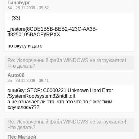
Гинзбург
34 - 28.11.2009 - 09:32
+ (33)
_restore{8CDE1B5B-BEB2-423C-AA3B-
48250105BACF}\RPХХ
по вкусу и дате
Re: Испорченный файл WINDOWS не загружается!
Что делать?
Auto06
35 - 28.11.2009 - 09:41
ошибку: STOP: C0000221 Unknown Hard Error
/SystemRoot/system32/ntdll.dll
а не означает ли это, что это что-то с жестким
случилось???
Re: Испорченный файл WINDOWS не загружается!
Что делать?
Пёс Матвей