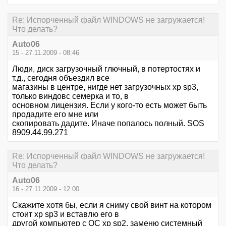
Re: Испорченный файл WINDOWS не загружается!
Что делать?
Auto06
15 - 27.11.2009 - 08:46
Люди, диск загрузочный глючный, в потертостях и
т.д., сегодня объездил все
магазины в центре, нигде нет загрузочных хр sp3,
только виндовс семерка и то, в
основном лицензия. Если у кого-то есть может быть
продадите его мне или
скопировать дадите. Иначе попалось полный. SOS
8909.44.99.271
Re: Испорченный файл WINDOWS не загружается!
Что делать?
Auto06
16 - 27.11.2009 - 12:00
Скажите хотя бы, если я сниму свой винт на котором
стоит xp sp3 и вставлю его в
другой компьютер с ОС xp sp2, заменю системный