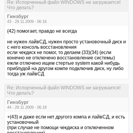
Re: Испорченный файл WINDOWS не загружается!
Что делать?
Гинзбург
43 - 29.11.2009 - 06:16
(42) помогает, правдо не всегда
не нужен лайвСД, нужен просто установочный диск и
с него консоль восстановления
если чекдиск не помог, то делаем (33)(34) (если
конечно не отключено восстановление системы)
ежли отлючено ищем стертые system какой нибудь
приблудой на другом компе подключив диск, ну либо
тогда уж лайвСД
Re: Испорченный файл WINDOWS не загружается!
Что делать?
Гинзбург
44 - 29.11.2009 - 06:18
+(43) и даже если нет другого компа и лайвСД, и есть
установочный
(при случае не помощи чекдиска и отключенном
восстановлении)