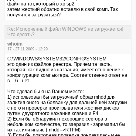
файл на тот, который в xp sp2,
затем жесткий обратно вставлю в свой комп. Так
получится загрузиться?
Re: Испорченный файл WINDOWS не загружается!
Что делать?
whoim
17 - 27.11.2009 - 12:29
С:\WINDOWS\SYSTEM32\CONFIG\SYSTEM
это один из файлов реестра. Причем та часть,
которая, как видно из названия, имеет отношение к
конфигурации компьютера. Соответственно ответ на
в. 16 - нет.
Что сделал бы я на Вашем месте:
1) использовал бы загрузочный образ mhdd для
залития оного на болванку для дальнейшей загрузки
с него и проверки проигрывателя жестких дисков
путем двукратного нажания клавиши F4
2) Если бы обнаружил нехорошие сектора в
небольшом количестве, то заеразил - заремапил бы
их так или иначе (mhdd-->RTFM)
3) Если бы повторная проверка понравилась мне,