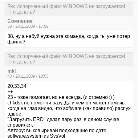
Re: Испорченный файл WINDOWS не загружается!
Что делать?
Сомнение
39 - 28.11.2009 - 17:59
38, ну а набуй нужна эта команда, когда ты уже потер
файло?
Re: Испорченный файл WINDOWS не загружается!
Что делать?
mkl
40 - 28.11.2009 - 18:53
20,33,34
++
23 - тоже помогает, но не всегда. (и стрёмно :) )
chkdsk не помог ни разу. Да и чем он может помочь,
когда на глаз видно, что software (как правило) распух
вдвое.
"Загрузить ERD" делал пару раз, в одном случае
справился.
Автору: выковыривай подходящие по дате
software,system из SysVol