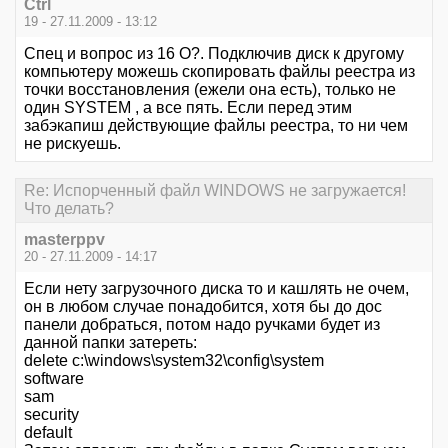
Ctrl
19 - 27.11.2009 - 13:12
Спец и вопрос из 16 О?. Подключив диск к другому
компьютеру можешь скопировать файлы реестра из
точки восстановления (ежели она есть), только не
один SYSTEM , а все пять. Если перед этим
забэкапиш действующие файлы реестра, то ни чем
не рискуешь.
Re: Испорченный файл WINDOWS не загружается!
Что делать?
masterppv
20 - 27.11.2009 - 14:17
Если нету загрузочного диска то и кашлять не очем,
он в любом случае понадобится, хотя бы до дос
панели добраться, потом надо ручками будет из
данной папки затереть:
delete c:\windows\system32\config\system
software
sam
security
default