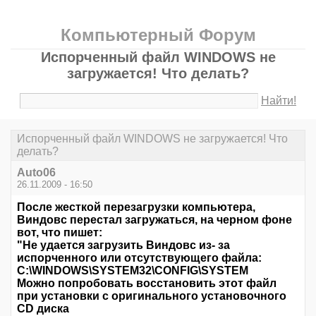
Компьютерный Форум
Испорченный файл WINDOWS не
загружается! Что делать?
Найти!
Испорченный файл WINDOWS не загружается! Что
делать?
Auto06
26.11.2009 - 16:50
После жесткой перезагрузки компьютера,
Виндовс перестал загружаться, на черном фоне
вот, что пишет:
"Не удается загрузить Виндовс из- за
испорченного или отсутствующего файла:
С:\WINDOWS\SYSTEM32\CONFIG\SYSTEM
Можно попробовать восстановить этот файл
при установки с оригинального установочного
CD диска