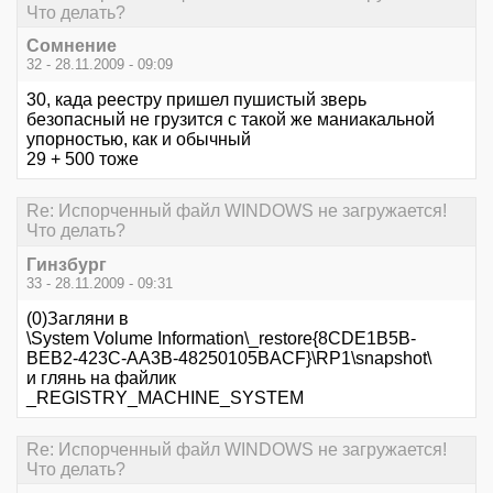
Что делать?
Сомнение
32 - 28.11.2009 - 09:09
30, када реестру пришел пушистый зверь
безопасный не грузится с такой же маниакальной
упорностью, как и обычный
29 + 500 тоже
Re: Испорченный файл WINDOWS не загружается!
Что делать?
Гинзбург
33 - 28.11.2009 - 09:31
(0)Загляни в
\System Volume Information\_restore{8CDE1B5B-
BEB2-423C-AA3B-48250105BACF}\RP1\snapshot\
и глянь на файлик
_REGISTRY_MACHINE_SYSTEM
Re: Испорченный файл WINDOWS не загружается!
Что делать?