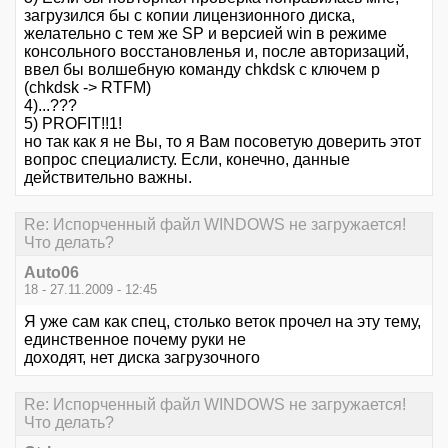
загрузился бы с копии лицензионного диска,
желательно с тем же SP и версией win в режиме
консольного восстановленья и, после авторизаций,
ввел бы волшебную команду chkdsk с ключем p
(chkdsk -> RTFM)
4)...???
5) PROFIT!!1!
но так как я не Вы, то я Вам посоветую доверить этот
вопрос специалисту. Если, конечно, данные
действительно важны.
Re: Испорченный файл WINDOWS не загружается!
Что делать?
Auto06
18 - 27.11.2009 - 12:45
Я уже сам как спец, столько веток прочел на эту тему,
единственное почему руки не
доходят, нет диска загрузочного
Re: Испорченный файл WINDOWS не загружается!
Что делать?