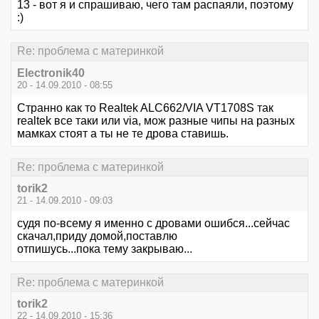
13 - вот я и спрашиваю, чего там распаяли, поэтому
:)
Re: проблема с материнкой
Electronik40
20 - 14.09.2010 - 08:55
Странно как то Realtek ALC662/VIA VT1708S так
realtek все таки или via, мож разные чипы на разных
мамках стоят а ты не те дрова ставишь.
Re: проблема с материнкой
torik2
21 - 14.09.2010 - 09:03
судя по-всему я именно с дровами ошибся...сейчас
скачал,приду домой,поставлю
отпишусь...пока тему закрываю...
Re: проблема с материнкой
torik2
22 - 14.09.2010 - 15:36