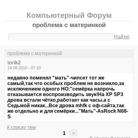
Компьютерный Форум
проблема с материнкой
Найти!
проблема с материнкой
torik2
14.09.2010 - 07:10
недавно поменял "мать"-чипсет тот же
самый,так что особых проблем не возникло,за
исключением одного НО:"семёрка напрочь
отказывается воспроизводить звук!На XP SP3
дрова встали чётко,работает как часы,а с
Седьмой никак...Все дрова mhfk с оф-сайта,так
же отдельно и для семёрки..."Мать"-AsRock N68-
S
К списку тем
1
>