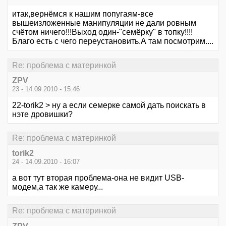
итак,вернёмся к нашим попугаям-все
вышеизложенные манипуляции не дали ровным
счётом ничего!!!Выход один-"семёрку" в топку!!!!
Благо есть с чего переустановить.А там посмотрим....
Re: проблема с материнкой
ZPV
23 - 14.09.2010 - 15:46
22-torik2 > ну а если семерке самой дать поискать в
нэте дровишки?
Re: проблема с материнкой
torik2
24 - 14.09.2010 - 16:07
а вот тут вторая проблема-она не видит USB-
модем,а так же камеру...
Re: проблема с материнкой