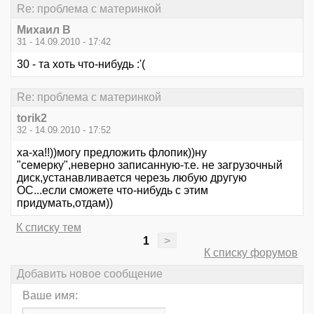
Re: проблема с материнкой
Михаил В
31 - 14.09.2010 - 17:42
30 - та хоть что-нибудь :'(
Re: проблема с материнкой
torik2
32 - 14.09.2010 - 17:52
ха-ха!!))могу предложить флопик))ну
"семерку",неверно записанную-т.е. не загрузочный
диск,устанавливается черезь любую другую
ОС...если сможете что-нибудь с этим
придумать,отдам))
К списку тем
1
>
К списку форумов
Добавить новое сообщение
Ваше имя: