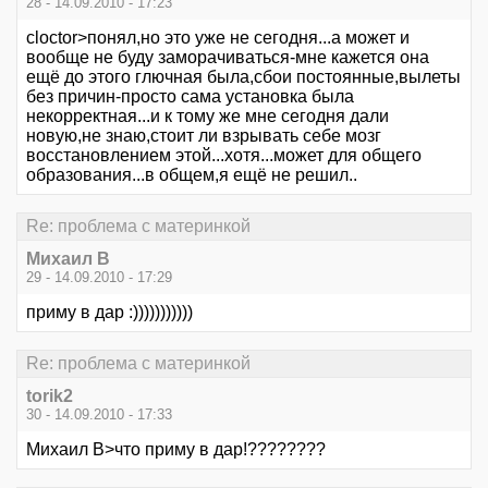
28 - 14.09.2010 - 17:23
cloctor>понял,но это уже не сегодня...а может и
вообще не буду заморачиваться-мне кажется она
ещё до этого глючная была,сбои постоянные,вылеты
без причин-просто сама установка была
некорректная...и к тому же мне сегодня дали
новую,не знаю,стоит ли взрывать себе мозг
восстановлением этой...хотя...может для общего
образования...в общем,я ещё не решил..
Re: проблема с материнкой
Михаил В
29 - 14.09.2010 - 17:29
приму в дар :)))))))))))
Re: проблема с материнкой
torik2
30 - 14.09.2010 - 17:33
Михаил В>что приму в дар!????????