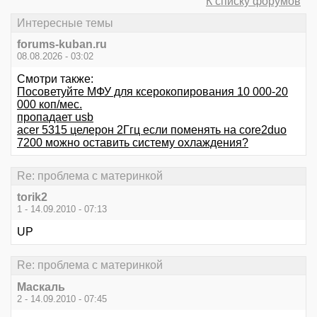
К списку форумов
Интересные темы
forums-kuban.ru
08.08.2026 - 03:02
Смотри также:
Посоветуйте МФУ для ксерокопирования 10 000-20
000 коп/мес.
пропадает usb
acer 5315 целерон 2Ггц если поменять на core2duo
7200 можно оставить систему охлаждения?
Re: проблема с материнкой
torik2
1 - 14.09.2010 - 07:13
UP
Re: проблема с материнкой
Маскаль
2 - 14.09.2010 - 07:45