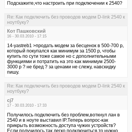
Подскажите,что настроить при подключении к 2540?
Re: Как подключить без проводов модем D-link 2540 к
ноутбуку?
Кот Пашковский
16 - 30.03.2010 - 17:15
14-yastreb1 >продать модем за бесценок в 500-700 р,
который покупался как минимум за 1500 р, чтобы
купить по сути тоже самое но с дополнительными
функциями и потратить на это как минимум 2500-
3000 р ? не бред ? за ценами не слежу, навскидку
пишу.
Re: Как подключить без проводов модем D-link 2540 к
ноутбуку?
cj7
17 - 30.03.2010 - 17:33
Получилось подключить без проблем,воткнул лан в
2540 и в ноуте выставил IP.Теперь вопрос-как
прикрыть возможность доступа чужих устройств?
Если получилось так легко подключиться,то нужно