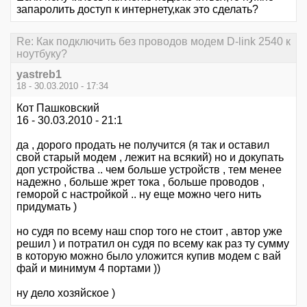
запаролить доступ к интернету,как это сделать?
Re: Как подключить без проводов модем D-link 2540 к
ноутбуку?
yastreb1
18 - 30.03.2010 - 17:34
Кот Пашковский
16 - 30.03.2010 - 21:1
да , дорого продать не получится (я так и оставил
свой старый модем , лежит на всякий) но и докупать
доп устройства .. чем больше устройств , тем менее
надежно , больше жрет тока , больше проводов ,
геморой с настройкой .. ну еще можно чего нить
придумать )
но судя по всему наш спор того не стоит , автор уже
решил ) и потратил он судя по всему как раз ту сумму
в которую можно было уложится купив модем с вай
фай и минимум 4 портами ))
ну дело хозяйское )