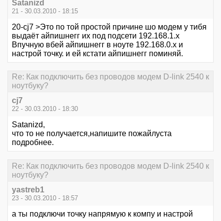
Satanizd
21 - 30.03.2010 - 18:15
20-cj7 >Это по той простой причине шо модем у тибя
выдаёт айпишнегг их под подсети 192.168.1.х
Впучную вбей айпишнегг в ноуте 192.168.0.х и
настрой точку. и ей кстати айпишнегг поминяй.
Re: Как подключить без проводов модем D-link 2540 к
ноутбуку?
cj7
22 - 30.03.2010 - 18:30
Satanizd,
что то не получается,напишите пожайлуста
подробнее.
Re: Как подключить без проводов модем D-link 2540 к
ноутбуку?
yastreb1
23 - 30.03.2010 - 18:57
а ты подключи точку напрямую к компу и настрой