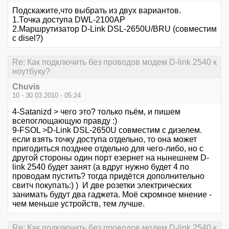
Подскажите,что выбрать из двух вариантов.
1.Точка доступа DWL-2100AP
2.Маршрутизатор D-Link DSL-2650U/BRU (совместим
с disel?)
Re: Как подключить без проводов модем D-link 2540 к
ноутбуку?
Chuvis
10 - 30.03.2010 - 05:24
4-Satanizd > чего это? только пьём, и пишем
всепоглощающую правду :)
9-FSOL >D-Link DSL-2650U совместим с дизелем.
если взять точку доступа отдельно, то она может
пригодиться позднее отдельно для чего-либо, но с
другой стороны один порт езернет на нынешнем D-
link 2540 будет занят (а вдруг нужно будет 4 по
проводам пустить? тогда придётся дополнительно
свитч покупать:) ) И две розетки электрических
занимать будут два гаджета. Моё скромное мнение -
чем меньше устройств, тем лучше.
Re: Как подключить без проводов модем D-link 2540 к