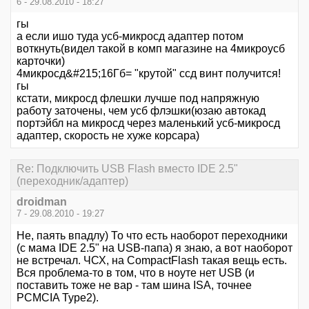
6 - 29.08.2010 - 18:27
гы
а если ишо туда усб-микросд адаптер потом
воткнуть(видел такой в комп магазине на 4микроусб
карточки)
4микросд&#215;16Гб= "крутой" ссд винт получится!
гы
кстати, микросд флешки лучше под напряжную
работу заточены, чем усб флэшки(юзаю автокад
портэйбл на микросд через маленький усб-микросд
адаптер, скорость не хуже корсара)
Re: Подключить USB Flash вместо IDE 2.5"
(переходник/адаптер)
droidman
7 - 29.08.2010 - 19:27
Не, паять впадлу) То что есть наоборот переходники
(с мама IDE 2.5" на USB-папа) я знаю, а вот наоборот
не встречал. ЧСХ, на CompactFlash такая вещь есть.
Вся проблема-то в том, что в ноуте нет USB (и
поставить тоже не вар - там шина ISA, точнее
PCMCIA Type2).