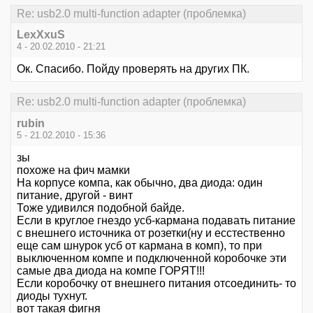
Re: usb2.0 multi-function adapter (проблемка)
LexXxuS
4 - 20.02.2010 - 21:21
Ок. Спасибо. Пойду проверять на других ПК.
Re: usb2.0 multi-function adapter (проблемка)
rubin
5 - 21.02.2010 - 15:36
зы
похоже на фич мамки
На корпусе компа, как обычно, два диода: один
питание, другой - винт
Тоже удивился подобной байде.
Если в круглое гнездо усб-кармана подавать питание
с внешнего источника от розетки(ну и есстественно
еще сам шнурок усб от кармана в комп), то при
выключенном компе и подключенной коробочке эти
самые два диода на компе ГОРЯТ!!!
Если коробочку от внешнего питания отсоединить- то
диоды тухнут.
вот такая фигня