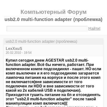
Компьютерный Форум
usb2.0 multi-function adapter (проблемка)
Найти!
usb2.0 multi-function adapter (проблемка)
LexXxuS
20.02.2010 - 19:54
Купил сегодня днем AGESTAR usb2.0 multi-
function adapter. Всё бы ничего, работает. При
включенном компе подсоединял - пашет. НО если
комп выключен и я его подсоединяю загарается
лампочка питания на корпусе и после этого комп
не включается(вне зависимости от того
подключен ли HDD и вне зависимости от того
какой из 2х кабелей USB я подключаю).
Приходится тушить питание на бп и отсоединять
этот "usb2.0 multi-function adapter" после такой
манипуляции комп включится(((