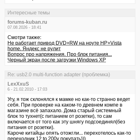
Интересные темы
forums-kuban.ru
07.08.2026 - 18:41
Смотри также:
Не работает привод DVD+RW на ноуте HP+Vista
home. Яндекс не рулит
Вопрос про напряжения. Про блок питания...
Черный экран после загрузки Windows XP
Re: usb2.0 multi-function adapter (проблемка)
LexXxuS
6 - 21.02.2010 - 17:03
Угу, я тож склонялся к мамке но как-то странно ведет
себя. При проверке на каком-то древнем компе в
магазине всё запахало. Дома старый системный
блок то тухнет(с питанием от розетки), то сам
включается от того как эту шнягу подсоединял(без
питания от розетки).
Кароче китайцы опять отожгли... перехотелось как-то
переходник 12 to 200v покупать)))