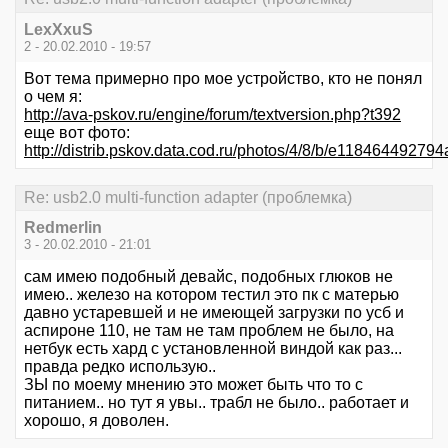
LexXxuS
2 - 20.02.2010 - 19:57
Вот тема примерно про мое устройство, кто не понял
о чем я:
http://ava-pskov.ru/engine/forum/textversion.php?t392
еще вот фото:
http://distrib.pskov.data.cod.ru/photos/4/8/b/e118464492
Re: usb2.0 multi-function adapter (проблемка)
Redmerlin
3 - 20.02.2010 - 21:01
сам имею подобный девайс, подобных глюков не
имею.. железо на котором тестил это пк с матерью
давно устаревшей и не имеющей загрузки по усб и
аспироне 110, не там не там проблем не было, на
нетбук есть хард с установленной виндой как раз...
правда редко использую..
ЗЫ по моему мнению это может быть что то с
питанием.. но тут я увы.. трабл не было.. работает и
хорошо, я доволен.