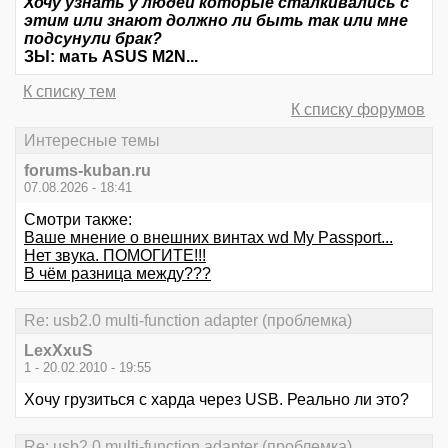
Хочу узнать у людей которые сталкивались с
этим или знают должно ли быть так или мне
подсунули брак?
ЗЫ: мать ASUS M2N...
К списку тем
К списку форумов
Интересные темы
forums-kuban.ru
07.08.2026 - 18:41
Смотри также:
Ваше мнение о внешних винтах wd My Passport...
Нет звука. ПОМОГИТЕ!!!
В чём разница между???
Re: usb2.0 multi-function adapter (проблемка)
LexXxuS
1 - 20.02.2010 - 19:55
Хочу грузиться с харда через USB. Реально ли это?
Re: usb2.0 multi-function adapter (проблемка)