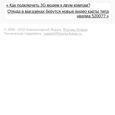
« Как подключить 3G модем к двум компам?
Откуда в магазинах берутся новые видео карты типа
нвидиа 5200?? »
© 2009—2010 Компьютерный Форум,
Форумы Кубани
.
Техническая поддержка:
support@forums-kuban.ru