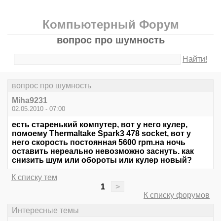
Компьютерный Форум
вопрос про шумность
Найти!
вопрос про шумность
Miha9231
02.05.2010 - 07:00
есть старенький компутер, вот у него кулер,
помоему Thermaltake Spark3 478 socket, вот у
него скорость постоянная 5600 rpm.на ночь
оставить нереально невозможно заснуть. как
снизить шум или обороты или кулер новый?
К списку тем
1
>
К списку форумов
Интересные темы