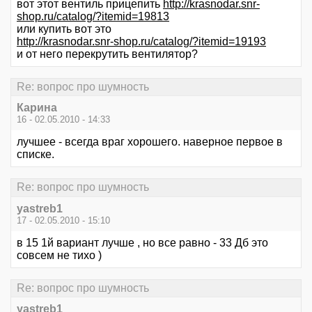
вот этот вентиль прицепить
http://krasnodar.snr-
shop.ru/catalog/?itemid=19813
или купить вот это
http://krasnodar.snr-shop.ru/catalog/?itemid=19193
и от него перекрутить вентилятор?
Re: вопрос про шумность
Карина
16 - 02.05.2010 - 14:33
лучшее - всегда враг хорошего. наверное первое в
списке.
Re: вопрос про шумность
yastreb1
17 - 02.05.2010 - 15:10
в 15 1й вариант лучше , но все равно - 33 Дб это
совсем не тихо )
Re: вопрос про шумность
yastreb1