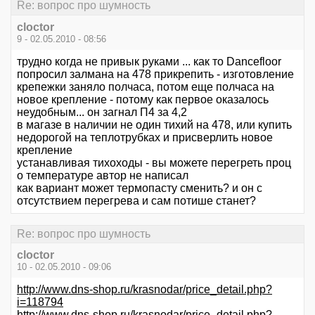
Re: вопрос про шумность
cloctor
9 - 02.05.2010 - 08:56
трудно когда не привык руками ... как то Dancefloor
попросил залмана на 478 прикрепить - изготовление
крепежки заняло полчаса, потом еще полчаса на
новое крепление - потому как первое оказалось
неудобным... он загнал П4 за 4,2
в магазе в наличии не один тихий на 478, или купить
недорогой на теплотрубках и присверлить новое
крепление
устанавливая тихоходы - вы можете перегреть проц
о температуре автор не написал
как вариант может термопасту сменить? и он с
отсутствием перегрева и сам потише станет?
Re: вопрос про шумность
cloctor
10 - 02.05.2010 - 09:06
http://www.dns-shop.ru/krasnodar/price_detail.php?
i=118794
http://www.dns-shop.ru/krasnodar/price_detail.php?