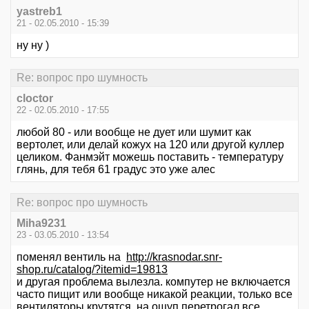
yastreb1
21 - 02.05.2010 - 15:39
ну ну )
Re: вопрос про шумность
cloctor
22 - 02.05.2010 - 17:55
любой 80 - или вообще не дует или шумит как
вертолет, или делай кожух на 120 или другой куллер
целиком. Фанмэйт можешь поставить - температуру
глянь, для тебя 61 градус это уже алес
Re: вопрос про шумность
Miha9231
23 - 03.05.2010 - 13:54
поменял вентиль на
http://krasnodar.snr-
shop.ru/catalog/?itemid=19813
и другая проблема вылезла. компутер не включается
часто пищит или вообще никакой реакции, только все
вентиляторы крутятся, на ощуп перетрогал все