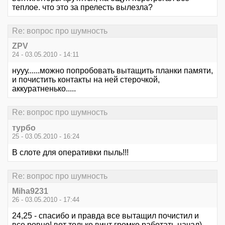
теплое. что это за прелесть вылезла?
Re: вопрос про шумность
ZPV
24 - 03.05.2010 - 14:11
нууу......можно попробовать вытащить планки памяти,
и почистить контакты на ней стерочкой,
аккуратненько.....
Re: вопрос про шумность
турбо
25 - 03.05.2010 - 16:24
В слоте для оперативки пыль!!!
Re: вопрос про шумность
Miha9231
26 - 03.05.2010 - 17:44
24,25 - спасибо и правда все вытащил почистил и
все ровно! вот только винт громко работать начал)