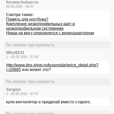
forums-kuban.ru
09.08.2026 - 06:07
Смотри также:
Память для ноутбука?
Крепление низкопрофильных карт в
низкопрофильном системнике
Никак не могу определится с видеоадаптером
Re: вопрос про шумность
Miha9231
1 - 02.05.2010 - 07:02
http://www.dns-shop.ru/krasnodar/price_detail.php?
i=20665
или может это?
Re: вопрос про шумность
Sergiys
2 - 02.05.2010 - 07:07
купи вентилятор и приделай вместо старого.
Re: вопрос про шумность