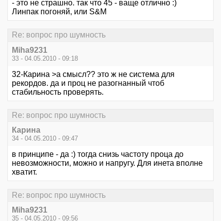
- это не страшно. так что 45 - ваще отлично :)
Линпак погоняй, или S&M
Re: вопрос про шумность
Miha9231
33 - 04.05.2010 - 09:18
32-Карина >а смысл?? это ж не система для
рекордов. да и проц не разогнанный чтоб
стабильность проверять.
Re: вопрос про шумность
Карина
34 - 04.05.2010 - 09:47
в принципе - да :) тогда снизь частоту проца до
невозможности, можно и напругу. Для инета вполне
хватит.
Re: вопрос про шумность
Miha9231
35 - 04.05.2010 - 09:56