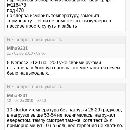
i=118478
под 478
но сперва измерить температуру, заменить
термопасту ... если не поможет то эти куллеры в
пассиве просто сунуть и забыть
Re: вопрос про шумность
Miha9231
11 - 02.05.2010 - 09:06
8-Nemec2 >120 на 1200 уже своими руками
вставлена в боковую панель. это мне занятся нечем
было на выходных.
Re: вопрос про шумность
Miha9231
12 - 02.05.2010 - 09:10
10-cloctor >температура без нагрузки 28-29 градусов,
в нагрузке выше 53-54 не поднималась. нагружал
еверестом. темпу смотрел там-же. хотя тест был
примерно минут 10 на большее терпения не хватило.