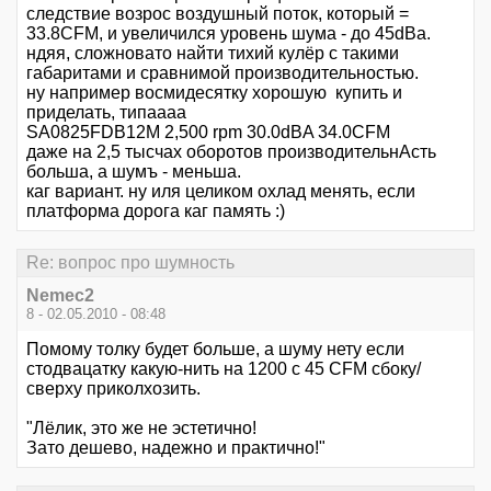
следствие возрос воздушный поток, который =
33.8CFM, и увеличился уровень шума - до 45dBa.
ндяя, сложновато найти тихий кулёр с такими
габаритами и сравнимой производительностью.
ну например восмидесятку хорошую купить и
приделать, типаааа
SA0825FDB12M 2,500 rpm 30.0dBA 34.0CFM
даже на 2,5 тысчах оборотов производительнАсть
больша, а шумъ - меньша.
каг вариант. ну иля целиком охлад менять, если
платформа дорога каг память :)
Re: вопрос про шумность
Nemec2
8 - 02.05.2010 - 08:48
Помому толку будет больше, а шуму нету если
стодвацатку какую-нить на 1200 с 45 CFM сбоку/
сверху приколхозить.
"Лёлик, это же не эстетично!
Зато дешево, надежно и практично!"