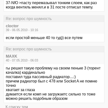
37-NfO >пасту перемазывал тонким слоем, как раз
когда вентиль менял.и в 31 посте отписал темпу.
Re: вопрос про шумность
cloctor
39 - 06.05.2010 - 10:16
если простой меньше 40 то гуд)) все путем
Re: вопрос про шумность
MAXK
40 - 07.05.2010 - 06:03
гы решил такую проблему на своем пеньке 3 (торент
качалка) кардинально
поставил туда пассивный радиатор....:)
причем радиатор был с 478 или Socket A не помню
точно
хватает за глаза
думается если комп не загружаетс сильно то тоже
можно решить подобным образом
К списку тем