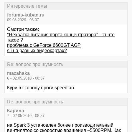
Интересные темы
forums-kuban.ru
09.08.2026 - 06:07
Смотри также:
"Нехватка питания порта концентратора" - эт что
такое ?
проблема с GeForce 6600GT AGP
sli на разных видеокартах?
Re: вопрос про шумность
mazahaka
6 - 02.05.2010 - 08:37
Кури в сторону проги speedfan
Re: вопрос про шумность
Карина
7 - 02.05.2010 - 08:37
на Spark 3 установлен более производительный
вентилятор со скоростью вращения ~5500RPM. Как