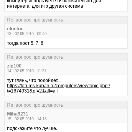
компутер используется исключительно для
интернета. для игр другая система
Re: вопрос про шумность
cloctor
13 - 02.05.2010 - 09:40
тогда пост 5, 7, 8
Re: вопрос про шумность
zip100
14 - 02.05.2010 - 11:21
тут глянь, что подойдет...
https://forums-kuban.ru/computers/viewtopic.php?
t=1674931&pf=2&all=all
Re: вопрос про шумность
Miha9231
15 - 02.05.2010 - 14:18
подскажите что лучше.