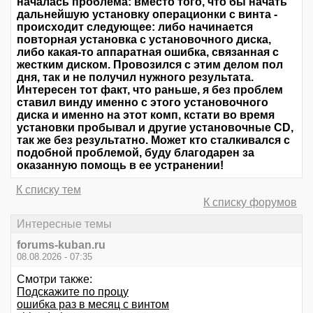
началась проблема: вместо того, что бы начать
дальнейшую установку операционки с винта -
происходит следующее: либо начинается
повторная установка с установочного диска,
либо какая-то аппаратная ошибка, связанная с
жестким диском. Провозился с этим делом пол
дня, так и не получил нужного результата.
Интересен тот факт, что раньше, я без проблем
ставил винду именно с этого установочного
диска и именно на этот комп, кстати во время
установки пробывал и другие установочные CD,
так же без результатно. Может кто сталкивался с
подобной проблемой, буду благодарен за
оказанную помощь в ее устранении!
К списку тем
К списку форумов
Интересные темы
forums-kuban.ru
08.08.2026 - 07:35
Смотри также:
Подскажите по процу
ошибка раз в месяц с винтом