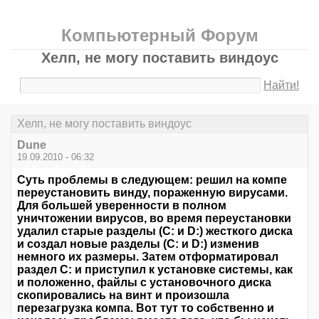
Компьютерный Форум
Хелп, не могу поставить виндоус
Найти!
Хелп, не могу поставить виндоус
Dune
19.09.2010 - 06:32
Суть проблемы в следующем: решил на компе
переустановить винду, пораженную вирусами.
Для большей уверенности в полном
уничтожении вирусов, во время переустановки
удалил старые разделы (C: и D:) жесткого диска
и создал новые разделы (C: и D:) изменив
немного их размеры. Затем отформатировал
раздел C: и приступил к установке системы, как
и положенно, файлы с установочного диска
скопировались на винт и произошла
перезагрузка компа. Вот тут то собственно и