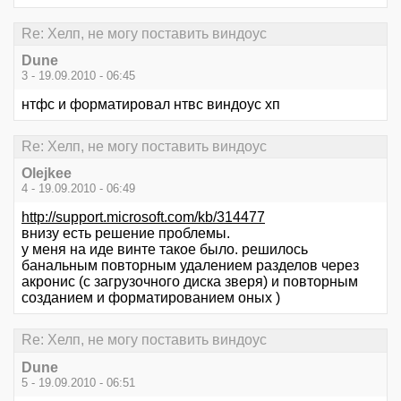
Re: Хелп, не могу поставить виндоус
Dune
3 - 19.09.2010 - 06:45
нтфс и форматировал нтвс виндоус хп
Re: Хелп, не могу поставить виндоус
Olejkee
4 - 19.09.2010 - 06:49
http://support.microsoft.com/kb/314477
внизу есть решение проблемы.
у меня на иде винте такое было. решилось
банальным повторным удалением разделов через
акронис (с загрузочного диска зверя) и повторным
созданием и форматированием оных )
Re: Хелп, не могу поставить виндоус
Dune
5 - 19.09.2010 - 06:51