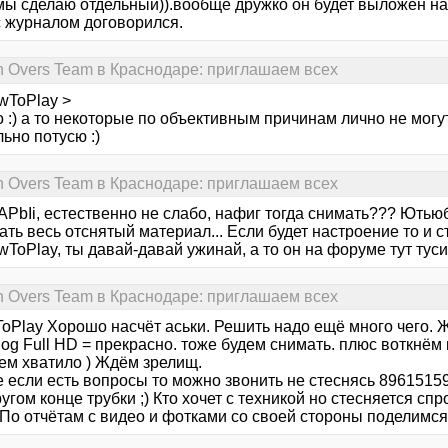
мы сделаю отдельный)).вообще дружко он будет выложен н
с журналом договорился.
n Overs Team в Краснодаре: приглашаем всех
wToPlay >
 :) а то некоторые по объективным причинам лично не могут 
ьно потусю :)
n Overs Team в Краснодаре: приглашаем всех
PbIi, естественно не слабо, нафиг тогда снимать??? Ютьюб
ть весь отснятый материал... Если будет настроение то и ст
ToPlay, ты давай-давай ужинай, а то он на форуме тут тусит))
n Overs Team в Краснодаре: приглашаем всех
oPlay Хорошо насчёт аськи. Решить надо ещё много чего. Ж
og Full HD = прекрасно. тоже будем снимать. плюс воткнём
сем хватило ) Ждём зрелищ.
если есть вопросы то можно звонить не стеснясь 896151590
угом конце трубки ;) Кто хочет с техникой но стесняется спр
По отчётам с видео и фотками со своей стороны поделимся 