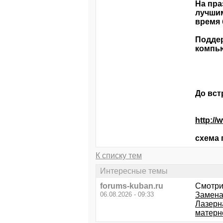
На пра
лучшим
время 
Поддер
компью
До вст
http:/
схема 
К списку тем
Интересные темы
forums-kuban.ru
Смотри
06.08.2026 - 09:33
Замена
Лазерн
матернс