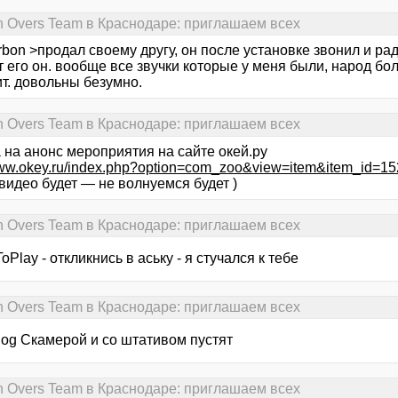
n Overs Team в Краснодаре: приглашаем всех
bon >продал своему другу, он после установке звонил и рад
 его он. вообще все звучки которые у меня были, народ бо
т. довольны безумно.
n Overs Team в Краснодаре: приглашаем всех
 на анонс мероприятия на сайте окей.ру
www.okey.ru/index.php?option=com_zoo&view=item&item_id=1
видео будет — не волнуемся будет )
n Overs Team в Краснодаре: приглашаем всех
oPlay - откликнись в аську - я стучался к тебе
n Overs Team в Краснодаре: приглашаем всех
dog Скамерой и со штативом пустят
n Overs Team в Краснодаре: приглашаем всех