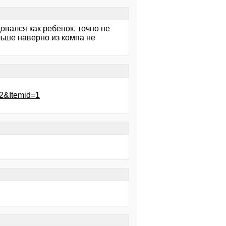
овался как ребенок. точно не
льше наверно из компа не
52&Itemid=1