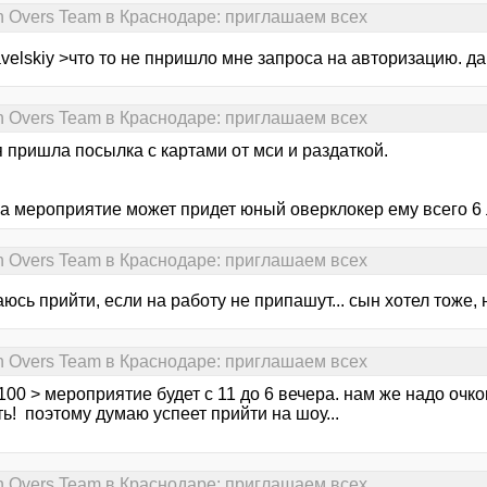
n Overs Team в Краснодаре: приглашаем всех
velskiy >что то не пнришло мне запроса на авторизацию. да
n Overs Team в Краснодаре: приглашаем всех
 пришла посылка с картами от мси и раздаткой.
на мероприятие может придет юный оверклокер ему всего 6 
n Overs Team в Краснодаре: приглашаем всех
юсь прийти, если на работу не припашут... сын хотел тоже, н
n Overs Team в Краснодаре: приглашаем всех
100 > мероприятие будет с 11 до 6 вечера. нам же надо оч
ь! поэтому думаю успеет прийти на шоу...
n Overs Team в Краснодаре: приглашаем всех