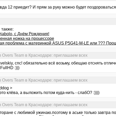
вда 12 приедит? И прям за руку можно будет поздороваться?
 также:
iabolo, с Днём Рождения!
енная ножка на процессоре
ая проблема с материнкой ASUS P5G41-M-LE или ??? Про
n Overs Team в Краснодаре: приглашаем всех
velskiy, спс! обязательно всё возьму, обещаю отснять отлич
FullHD :)))
n Overs Team в Краснодаре: приглашаем всех
ddog >
 это клёва, а выложить потом куда-нить - слабО? :))))
n Overs Team в Краснодаре: приглашаем всех
сторане с любимой ужинаю.поэтому в аське только завтра п