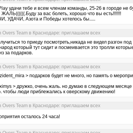
ay удачи тебе и всем членам команды, 25-26 в городе не б
АЛЬ((((((.Буду за вас болеть, хорошо что вы есть!!!!!!!
 УДАЧИ, Азота и Победы хотелось бы.....
n Overs Team в Краснодаре: приглашаем всех
лучиться то приеду посмотреть,никада не видел разгон под 
...а народ который тут сидит и посмеивается это тролли кото
из за подарков.
n Overs Team в Краснодаре: приглашаем всех
zident_mira > подарков будет не много, но память о меропри
ximys > дружко, очень жаль. но думаю в следующем месяце
о. чтобы люди приблежались к оверскому движению!
n Overs Team в Краснодаре: приглашаем всех
оприятия осталось 24 часа!
n Overs Team в Краснодаре: приглашаем всех