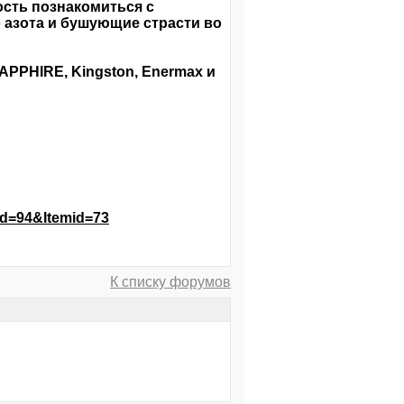
сть познакомиться с
 азота и бушующие страсти во
PPHIRE, Kingston, Enermax и
id=94&Itemid=73
К списку форумов