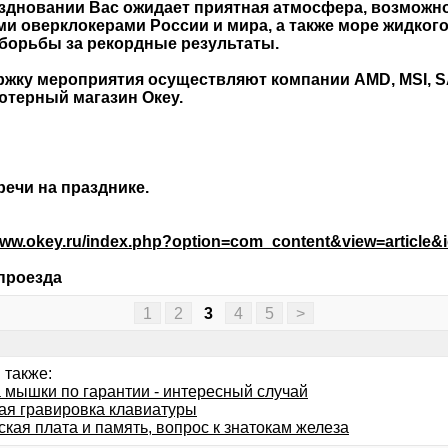
здновании Вас ожидает приятная атмосфера, возможно
и оверклокерами России и мира, а также море жидкого
борьбы за рекордные результаты.
жку мероприятия осуществляют компании AMD, MSI, SA
терный магазин Океу.
речи на празднике.
/www.okey.ru/index.php?option=com_content&view=article&
проезда
1
2
3
4
5
>
 также:
 мышки по гарантии - интересный случай
ая гравировка клавиатуры
кая плата и память, вопрос к знатокам железа