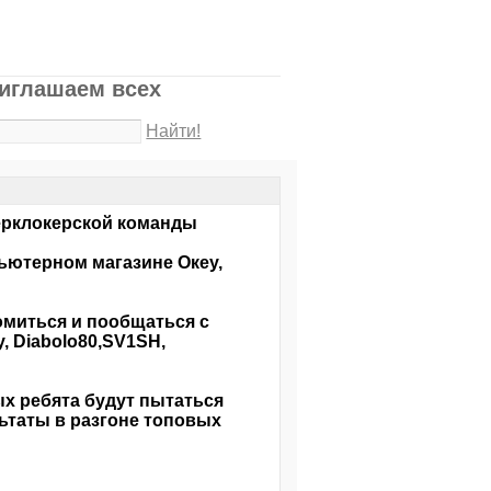
риглашаем всех
Найти!
верклокерской команды
ьютерном магазине Океу,
омиться и пообщаться с
, Diabolo80,SV1SH,
ых ребята будут пытаться
ьтаты в разгоне топовых