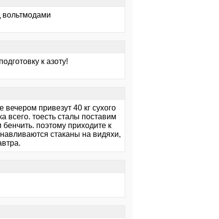
д вольтмодами
подготовку к азоту!
е вечером привезут 40 кг сухого
ка всего. тоесть сталы поставим
 бенчить. поэтому приходите к
танавливаются стаканы на видяхи,
автра.