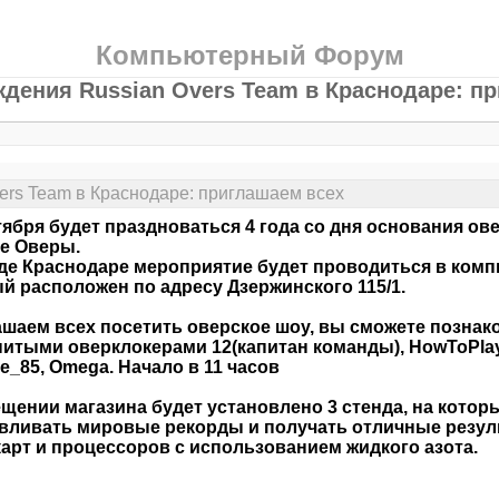
Компьютерный Форум
ждения Russian Overs Team в Краснодаре: п
ers Team в Краснодаре: приглашаем всех
тября будет праздноваться 4 года со дня основания о
е Оверы.
де Краснодаре мероприятие будет проводиться в комп
й расположен по адресу Дзержинского 115/1.
шаем всех посетить оверское шоу, вы сможете познак
итыми оверклокерами 12(капитан команды), HowToPlay
lne_85, Omega. Начало в 11 часов
щении магазина будет установлено 3 стенда, на котор
вливать мировые рекорды и получать отличные резул
арт и процессоров с использованием жидкого азота.