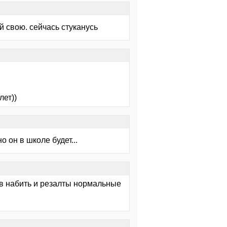
й свою. сейчась стуканусь
лет))
о он в школе будет...
ков набить и резалты нормальные