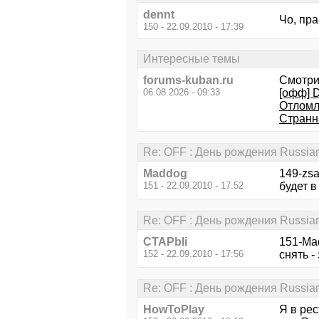
dennt
Чо, пра
150 - 22.09.2010 - 17:39
Интересные темы
forums-kuban.ru
Смотри
06.08.2026 - 09:33
[офф] D
Отломл
Странн
Re: OFF : День рождения Russia
Maddog
149-zsa
151 - 22.09.2010 - 17:52
будет в 
Re: OFF : День рождения Russia
CTAPbIi
151-Ma
152 - 22.09.2010 - 17:56
снять -
Re: OFF : День рождения Russia
HowToPlay
Я в ре