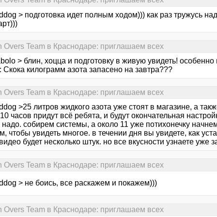
dog > подготовка идет полным ходом))) как раз тружусь на
рт)))
n Overs Team в Краснодаре: приглашаем всех
bolo > блин, хоцца и подготовку в живую увидеть! особенно 
: Скока килограмм азота запасено на завтра???
n Overs Team в Краснодаре: приглашаем всех
dog >25 литров жидкого азота уже стоят в магазине, а такж
 10 часов придут всё ребята, и будут окончательная настрой
 надо. собирем системы, а около 11 уже потихонечку начнем
м, чтобы увидеть многое. в течении дня вы увидете, как ус
 видео будет несколько штук. но все вкусности узнаете уже з
n Overs Team в Краснодаре: приглашаем всех
dog > не боись, все раскажем и покажем)))
n Overs Team в Краснодаре: приглашаем всех