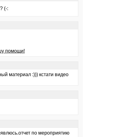
 (-:
шу помощи!
ный материал :))) кстати видео
оявлюсь.отчет по мероприятию