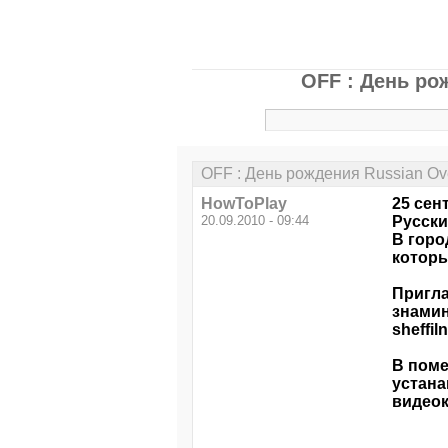
OFF : День ро
OFF : День рождения Russian Ov
HowToPlay
25 сен
20.09.2010 - 09:44
Русски
В горо
которы
Пригла
знамин
sheffi
В поме
устана
видеок