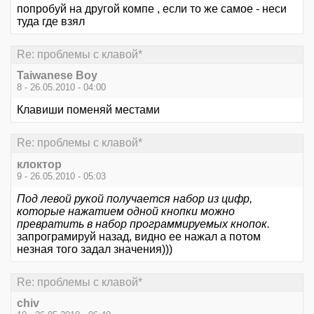
попробуй на другой компе , если то же самое - неси
туда где взял
Re: проблемы с клавой*
Taiwanese Boy
8 - 26.05.2010 - 04:00
Клавиши поменяй местами
Re: проблемы с клавой*
клоктор
9 - 26.05.2010 - 05:03
Под левой рукой получается набор из цифр,
которые нажатием одной кнопки можно
превратить в набор программируемых кнопок.
запрограмируй назад, видно ее нажал а потом
незная того задал значения)))
Re: проблемы с клавой*
chiv