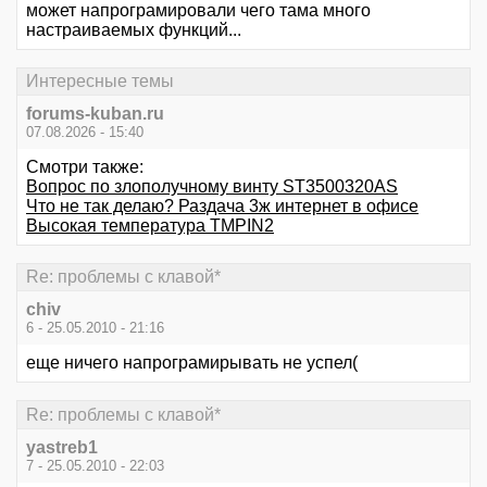
может напрограмировали чего тама много
настраиваемых функций...
Интересные темы
forums-kuban.ru
07.08.2026 - 15:40
Смотри также:
Вопрос по злополучному винту ST3500320AS
Что не так делаю? Раздача 3ж интернет в офисе
Высокая температура TMPIN2
Re: проблемы с клавой*
chiv
6 - 25.05.2010 - 21:16
еще ничего напрограмирывать не успел(
Re: проблемы с клавой*
yastreb1
7 - 25.05.2010 - 22:03