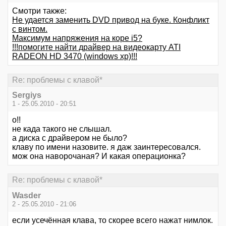
Смотри также:
Не удается заменить DVD привод на буке. Конфликт
с винтом.
Максимум напряжения на коре i5?
!!!помогите найти драйвер на видеокарту ATI
RADEON HD 3470 (windows xp)!!!
Re: проблемы с клавой*
Sergiys
1 - 25.05.2010 - 20:51
о!!
не када такого не слышал.
а диска с драйвером не было?
клаву по имени назовите. я даж заинтересовался.
мож она наворочаная? И какая операционка?
Re: проблемы с клавой*
Wasder
2 - 25.05.2010 - 21:06
если усечённая клава, то скорее всего нажат нимлок.