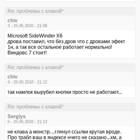
Re: проблемы с клавой*
chiv
3 - 25.05.2010 - 21:08
Microsoft SideWinder X6
дрова поставил, что без дров что с дровами эфект
1н, а так все остальное работает нормально!
Виндовс 7 стоит!
Re: проблемы с клавой*
chiv
4 - 25.05.2010 - 21:12
так намлок вырубил кнопки просто не работают...
Re: проблемы с клавой*
Sergiys
5 - 25.05.2010 - 21:13
не клава а монстр....глянул ссылки крутая вроде.
Про трабл ваш в яндексе нчего не сказано...хм, а