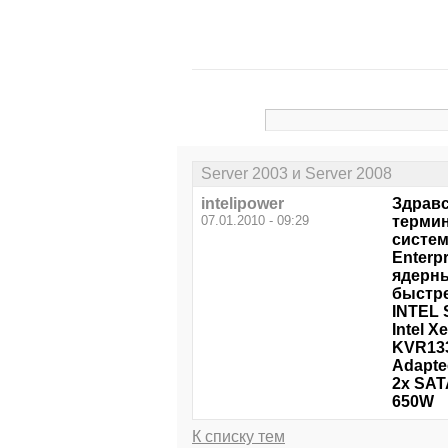
Server 2003 и Server 2008
intelipower
Здравс
07.01.2010 - 09:29
термин
систем
Enterp
ядерны
быстре
INTEL
Intel X
KVR133
Adapte
2х SAT
650W
К списку тем