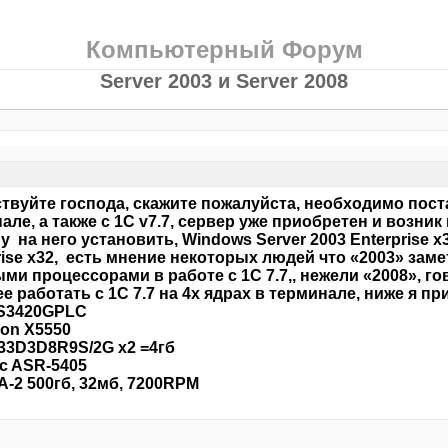
Компьютерный Форум
Server 2003 и Server 2008
твуйте господа, скажите пожалуйста, необходимо пост
але, а также с 1С v7.7, сервер уже приобретен и возн
у на него установить, Windows Server 2003 Enterprise x
rise x32, есть мнение некоторых людей что «2003» заме
ми процессорами в работе с 1С 7.7,, нежели «2008», го
е работать с 1С 7.7 на 4х ядрах в терминале, ниже я 
 S3420GPLC
eon X5550
3D3D8R9S/2G х2 =4гб
c ASR-5405
A-2 500гб, 32мб, 7200RPM