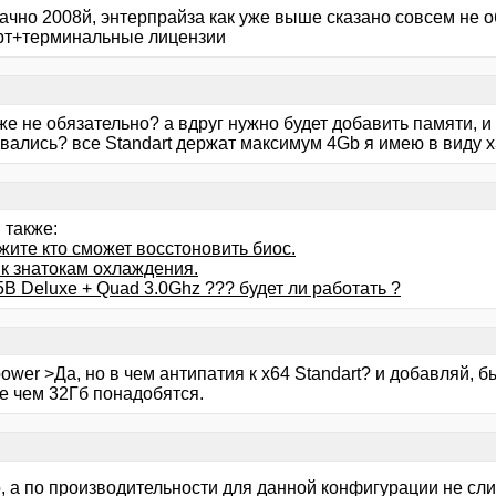
ачно 2008й, энтерпрайза как уже выше сказано совсем не о
рт+терминальные лицензии
же не обязательно? а вдруг нужно будет добавить памяти, и
вались? все Standart держат максимум 4Gb я имею в виду х
 также:
жите кто сможет восстоновить биос.
 к знатокам охлаждения.
B Deluxe + Quad 3.0Ghz ??? будет ли работать ?
ipower >Да, но в чем антипатия к х64 Standart? и добавляй, 
е чем 32Гб понадобятся.
, а по производительности для данной конфигурации не сли