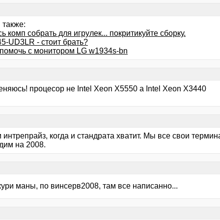
 также:
 комп собрать для игрулек... покритикуйте сборку.
5-UD3LR - стоит брать?
помочь с монитором LG w1934s-bn
няюсь! процесор не Intel Xeon X5550 а Intel Xeon X3440
м интрепрайз, когда и стандрата хватит. Мы все свои терм
дим на 2008.
ури маны, по винсерв2008, там все написанно...