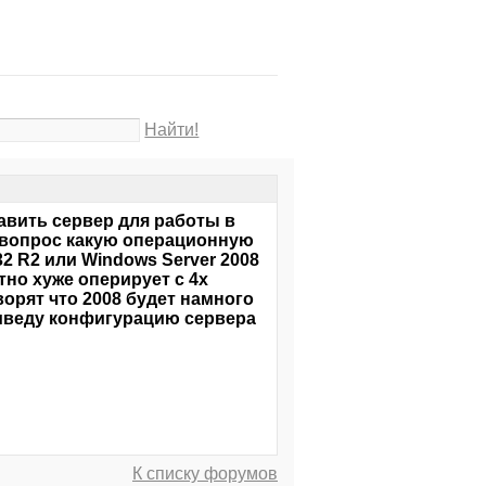
Найти!
авить сервер для работы в
ик вопрос какую операционную
32 R2 или Windows Server 2008
тно хуже оперирует с 4х
ворят что 2008 будет намного
приведу конфигурацию сервера
К списку форумов