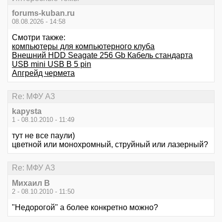
forums-kuban.ru
08.08.2026 - 14:58
Смотри также:
компьютеры для компьютерного клуба
Внешний HDD Seagate 256 Gb Кабель стандарта
USB mini USB B 5 pin
Апгрейд чермета
Re: МФУ А3
kapysta
1 - 08.10.2010 - 11:49
тут не все паули)
цветной или монохромный, струйный или лазерный?
Re: МФУ А3
Михаил В
2 - 08.10.2010 - 11:50
"Недорогой" а более конкретно можно?