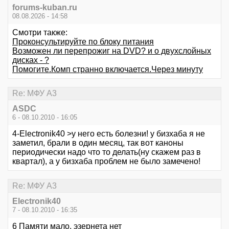
forums-kuban.ru
08.08.2026 - 14:58
Смотри также:
Проконсультируйте по блоку питания
Возможен ли перепрожиг на DVD? и о двухслойных
дисках - ?
Помогите.Комп странно включается.Через минуту
Re: МФУ А3
ASDC
6 - 08.10.2010 - 16:05
4-Electronik40 >у него есть болезни! у бизхаба я не
заметил, брали в один месяц, так вот каноны
периодически надо что то делать(ну скажем раз в
квартал), а у бизхаба проблем не было замечено!
Re: МФУ А3
Electronik40
7 - 08.10.2010 - 16:35
6 Памяти мало, эзернета нет