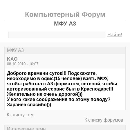
Компьютерный Форум
МФУ А3
Найти!
МФУ А3
KAO
08.10.2010 - 10:07
Доброго времени суток!!! Подскажите,
необходимо в офис(15 человек) взять МФУ,
чтобы работал с А3 форматом, сетевой, чтобы
авторизованный сервис был в Краснодаре!!!
Желательно не очень дорогой)))
У кого какие соображения по этому поводу?
Заранее спасибо)))
К списку тем
К списку форумов
Интересные темы