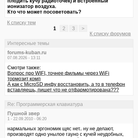
плодить кучу радиоточек) и встроенный
ионизатор воздуха.
Кто что может посоветовать?
К списку тем
1
2
3
>
К списку форумов
Интересные темы
forums-kuban.ru
07.08.2026 - 13:11
Смотри также:
Вопрос про WIFI, точнее фильмы через WiFi
тормозит комп
А как с MicroSD инфу восстановить, а то в телефон
вставляешь, пишет что не отфармотирована???
Re: Программерская клавиатура
Пушной звер
1 - 22.09.2010 - 06:20
нармальных эргономик щяс нет.. ну не делают,
производят одно унылое гауно с кучей неудобных,