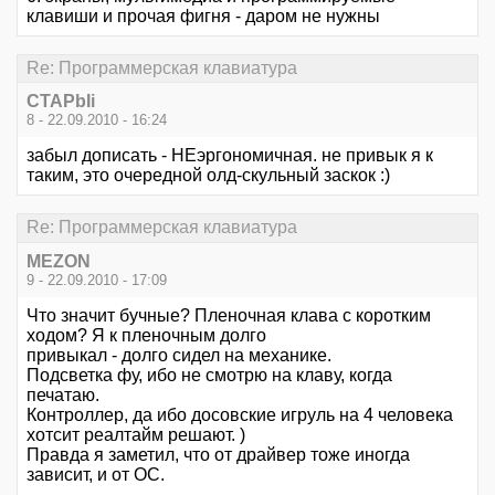
клавиши и прочая фигня - даром не нужны
Re: Программерская клавиатура
CTAPbIi
8 - 22.09.2010 - 16:24
забыл дописать - НЕэргономичная. не привык я к
таким, это очередной олд-скульный заскок :)
Re: Программерская клавиатура
MEZON
9 - 22.09.2010 - 17:09
Что значит бучные? Пленочная клава с коротким
ходом? Я к пленочным долго
привыкал - долго сидел на механике.
Подсветка фу, ибо не смотрю на клаву, когда
печатаю.
Контроллер, да ибо досовские игруль на 4 человека
хотсит реалтайм решают. )
Правда я заметил, что от драйвер тоже иногда
зависит, и от ОС.