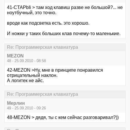
41-CTAPbIi > там ход клавиш разве не большой?... не
ноутбучный, это точно.
вроде как подсветка есть. это хорошо.
И ножки у таких больших клав почему-то маленькие.
Re: Программерская клавиатура
MEZON
48 - 25.09.2010 - 08:58
42-MEZON >Ну, мне в принципе понравился
отрицательный наклон.
А логитек не айс.
Re: Программерская клавиатура
Мерлин
49 - 25.09.2010 - 09:26
48-MEZON > дядя, ты с кем сейчас разговаривал?))