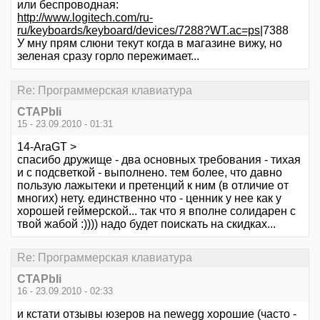
или беспроводная:
http://www.logitech.com/ru-
ru/keyboards/keyboard/devices/7288?WT.ac=ps
|7388
У мну прям слюни текут когда в магазине вижу, но
зеленая сразу горло пережимает...
Re: Программерская клавиатура
CTAPbIi
15 - 23.09.2010 - 01:31
14-AraGT >
спасибо дружище - два основных требования - тихая
и с подсветкой - выполнено. тем более, что давно
пользую лажытеки и претенций к ним (в отличие от
многих) нету. единственно что - ценник у нее как у
хорошей геймерской... так что я вполне солидарен с
твой жабой :)))) надо будет поискать на скидках...
Re: Программерская клавиатура
CTAPbIi
16 - 23.09.2010 - 02:33
и кстати отзывы юзеров на newegg хорошие (часто -