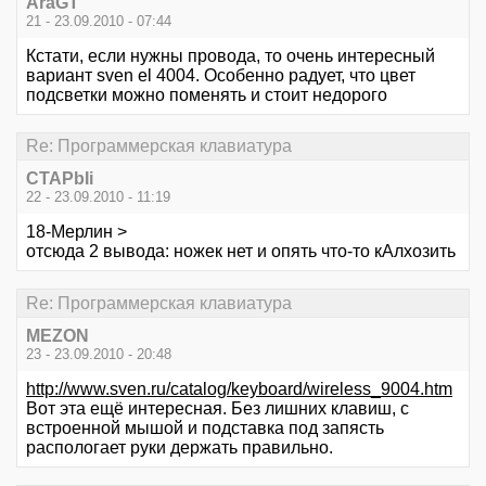
AraGT
21 - 23.09.2010 - 07:44
Кстати, если нужны провода, то очень интересный
вариант sven el 4004. Особенно радует, что цвет
подсветки можно поменять и стоит недорого
Re: Программерская клавиатура
CTAPbIi
22 - 23.09.2010 - 11:19
18-Мерлин >
отсюда 2 вывода: ножек нет и опять что-то кАлхозить
Re: Программерская клавиатура
MEZON
23 - 23.09.2010 - 20:48
http://www.sven.ru/catalog/keyboard/wireless_9004.htm
Вот эта ещё интересная. Без лишних клавиш, с
встроенной мышой и подставка под запясть
распологает руки держать правильно.