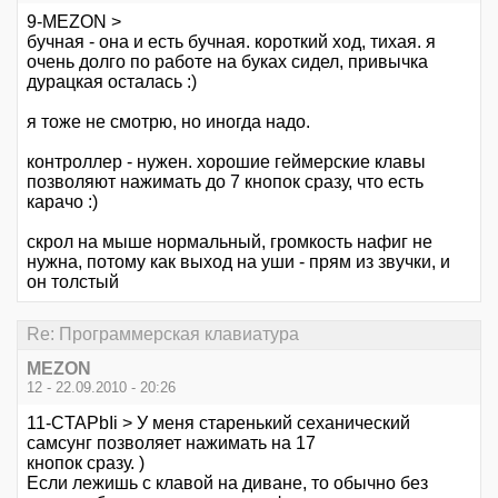
9-MEZON >
бучная - она и есть бучная. короткий ход, тихая. я
очень долго по работе на буках сидел, привычка
дурацкая осталась :)
я тоже не смотрю, но иногда надо.
контроллер - нужен. хорошие геймерские клавы
позволяют нажимать до 7 кнопок сразу, что есть
карачо :)
скрол на мыше нормальный, громкость нафиг не
нужна, потому как выход на уши - прям из звучки, и
он толстый
Re: Программерская клавиатура
MEZON
12 - 22.09.2010 - 20:26
11-CTAPbIi > У меня старенький сеханический
самсунг позволяет нажимать на 17
кнопок сразу. )
Если лежишь с клавой на диване, то обычно без