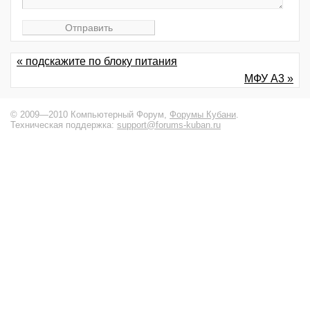
« подскажите по блоку питания
МФУ А3 »
© 2009—2010 Компьютерный Форум,
Форумы Кубани
.
Техническая поддержка:
support@forums-kuban.ru