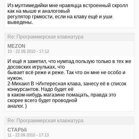
Из мултимедийки мне нравяцца встроенный скролл
как на мыше и аналоговый
регулятор грмкости, если на клаву ещё и уши
выведены.
Re: Программерская клавиатура
MEZON
10 - 22.09.2010 - 17:12
И ещё я заметил, что нумпад пользую только в тех же
досовских игрульках, что
бывает всё реже и реже. Так что он мне не особо и
нужон.
2-Михаил В >Интересная клава, занесу её в список
конкурсантов. Надо будет её
в каком-нибудь магазине помацать, правда это
скорее всего будет проводной
аналог. )
Re: Программерская клавиатура
CTAPbIi
11 - 22.09.2010 - 17:13