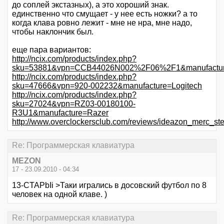
до соплей экстазных), а это хороший знак.
единственно что смущает - у нее есть ножки? а то
когда клава ровно лежит - мне не нра, мне надо,
чтобы наклончик был.
еще пара вариантов:
http://ncix.com/products/index.php?
sku=53881&vpn=CCB44026N002%2F06%2F1&manufactur
http://ncix.com/products/index.php?
sku=47666&vpn=920-002232&manufacture=Logitech
http://ncix.com/products/index.php?
sku=27024&vpn=RZ03-00180100-
R3U1&manufacture=Razer
http://www.overclockersclub.com/reviews/ideazon_merc_st
Re: Программерская клавиатура
MEZON
17 - 23.09.2010 - 04:34
13-CTAPbIi >Таки игрались в досовский футбол по 8
человек на одной клаве. )
Re: Программерская клавиатура