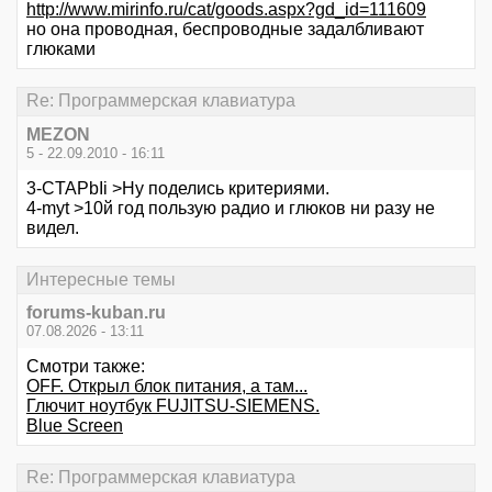
http://www.mirinfo.ru/cat/goods.aspx?gd_id=111609
но она проводная, беспроводные задалбливают
глюками
Re: Программерская клавиатура
MEZON
5 - 22.09.2010 - 16:11
3-CTAPbIi >Ну поделись критериями.
4-myt >10й год пользую радио и глюков ни разу не
видел.
Интересные темы
forums-kuban.ru
07.08.2026 - 13:11
Смотри также:
OFF. Открыл блок питания, а там...
Глючит ноутбук FUJITSU-SIEMENS.
Blue Screen
Re: Программерская клавиатура