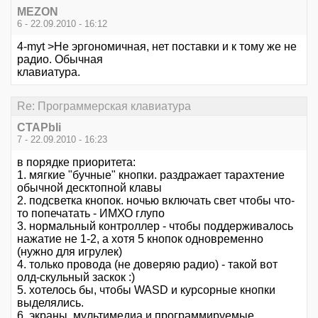
MEZON
6 - 22.09.2010 - 16:12
4-myt >Не эргономичная, нет поставки и к тому же не
радио. Обычная
клавиатура.
Re: Программерская клавиатура
CTAPbIi
7 - 22.09.2010 - 16:23
в порядке приоритета:
1. мягкие "бучные" кнопки. раздражает тарахтение
обычной десктопной клавы
2. подсветка кнопок. ночью включать свет чтобы что-
то попечатать - ИМХО глупо
3. нормальный контроллер - чтобы поддерживалось
нажатие не 1-2, а хотя 5 кнопок одновременно
(нужно для игрулек)
4. только провода (не доверяю радио) - такой вот
олд-скульный заскок :)
5. хотелось бы, чтобы WASD и курсорные кнопки
выделялись.
6. экраны, мультимедиа и программируемые