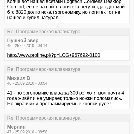
вопче вот нашел всетаки Logitech Cordless Desktop
Comfort, ее не на сайте логитека нету, когда сдох мой
бтс 8820 долго искал эргономику, но логитек тот не
нашел и купил натурал.
Re: Программерская клавиатура
Пушной звер
45 - 25.09.2010 - 08:14
http://www.proline.pl/?p=LOG+967692-0100
Re: Программерская клавиатура
Михаил В
46 - 25.09.2010 - 08:54
41 - по эргономике клава за 300 рэ, хотя моя почти 4
года живёт и не умирает, только ножки поломались.
Но экранчик и программируемые кнопки рулез.
Re: Программерская клавиатура
Мерлин
47 - 25.09.2010 - 08:58