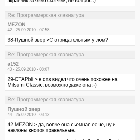
экранчик заклею скотчем, не вопрос :)
Re: Программерская клавиатура
MEZON
42 - 25.09.2010 - 07:58
38-Пушной звер >С отрицательным углом?
Re: Программерская клавиатура
a152
43 - 25.09.2010 - 08:07
29-CTAPbIi > в dns видел что очень похожее на
Mitsumi Classic, возможно даже она :-)
Re: Программерская клавиатура
Пушной звер
44 - 25.09.2010 - 08:12
42-MEZON > да, вопче она сьемная ес че, ну и
наклоны кнопок правельные..