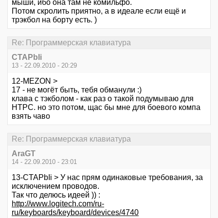
мыши, ибо она там не комильфо.
Потом скролить приятно, а в идеале если ещё и
трэкбол на борту есть. )
Re: Программерская клавиатура
CTAPbIi
13 - 22.09.2010 - 20:29
12-MEZON >
17 - не могёт быть, тебя обманули :)
клава с тэкболом - как раз о такой подумываю для
НТРС. но это потом, щас бы мне для боевого компа
взять чаво
Re: Программерская клавиатура
AraGT
14 - 22.09.2010 - 23:01
13-CTAPbIi > У нас прям одинаковые требования, за
исключением проводов.
Так что делюсь идеей )) :
http://www.logitech.com/ru-
ru/keyboards/keyboard/devices/4740