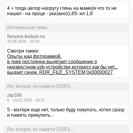
4 + тогда автор напругу глянь на маме(я что то не
нашел - на проце - указано)1,65- ил 1,8
Интересные темы
forums-kuban.ru
10.08.2026 - 10:34
Смотри также:
Опыты над фоторамкой.
в трее постоянно вылетает сообщение о
неизвестном usb-устройстве,которого как бы нет...
выдает синяк, RDR_FILE_SYSTEM 0x00000027
Re: вопрос по памяти DDR3...
zip100
6 - 14.02.2010 - 19:27
5 - матери еще нет, только буду покупать, хотел сразу
и память прикупить...
Re: вопрос по памяти DDR3...