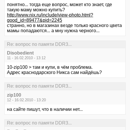
понятно... тогда еще вопрос, может кто знает, где
такую маму можно купить?
http://www.nix.ru/include/view-photo.html?
good_id=89477&pid=2245
странно, но в магазинах везде только красного цвета
мамы попадаются... а мну нужна черного...
Re: вопрос по памяти DDR3...
Disobedient
11 - 16.02.2010 - 13:12
10-zip100 > там и купи, в чём проблема.
Адрес краснодарского Никса сам найдёшь?
Re: вопрос по памяти DDR3...
zip100
12 - 16.02.2010 - 13:20
на сайте пишут, что в наличии нет...
Re: вопрос по памяти DDR3...