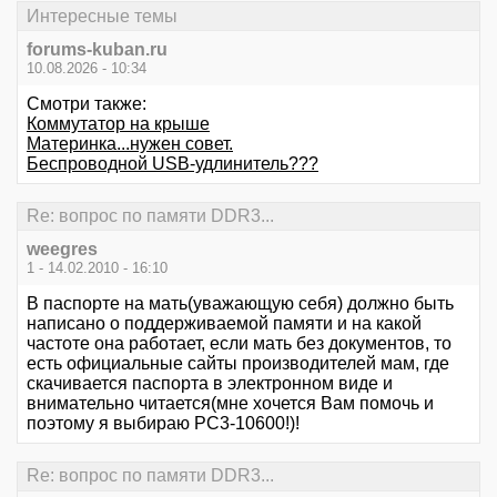
Интересные темы
forums-kuban.ru
10.08.2026 - 10:34
Смотри также:
Коммутатор на крыше
Материнка...нужен совет.
Беспроводной USB-удлинитель???
Re: вопрос по памяти DDR3...
weegres
1 - 14.02.2010 - 16:10
В паспорте на мать(уважающую себя) должно быть
написано о поддерживаемой памяти и на какой
частоте она работает, если мать без документов, то
есть официальные сайты производителей мам, где
скачивается паспорта в электронном виде и
внимательно читается(мне хочется Вам помочь и
поэтому я выбираю РС3-10600!)!
Re: вопрос по памяти DDR3...