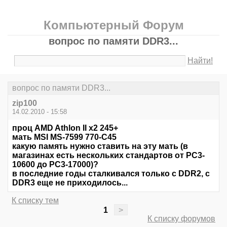
Компьютерный Форум
вопрос по памяти DDR3...
Найти!
вопрос по памяти DDR3...
zip100
14.02.2010 - 15:58
проц AMD Athlon II x2 245+
мать MSI MS-7599 770-C45
какую память нужно ставить на эту мать (в
магазинах есть нескольких стандартов от РС3-
10600 до РС3-17000)?
в последние годы сталкивался только с DDR2, с
DDR3 еще не приходилось...
К списку тем
1
>
К списку форумов