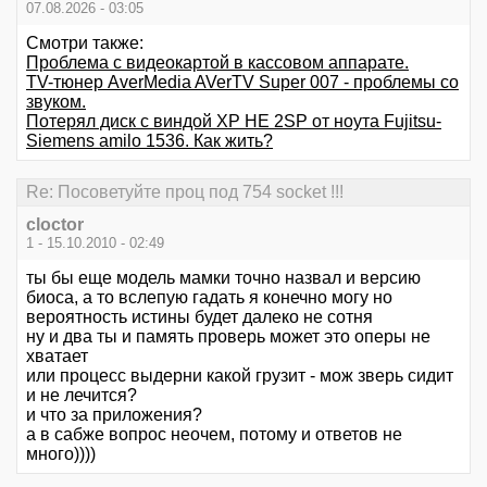
07.08.2026 - 03:05
Смотри также:
Проблема с видеокартой в кассовом аппарате.
TV-тюнер AverMedia AVerTV Super 007 - проблемы со
звуком.
Потерял диск с виндой XP HE 2SP от ноута Fujitsu-
Siemens amilo 1536. Как жить?
Re: Посоветуйте проц под 754 socket !!!
cloctor
1 - 15.10.2010 - 02:49
ты бы еще модель мамки точно назвал и версию
биоса, а то вслепую гадать я конечно могу но
вероятность истины будет далеко не сотня
ну и два ты и память проверь может это оперы не
хватает
или процесс выдерни какой грузит - мож зверь сидит
и не лечится?
и что за приложения?
а в сабже вопрос неочем, потому и ответов не
много))))