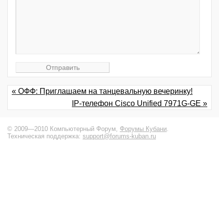
« ОФФ: Приглашаем на танцевальную вечеринку!
IP-телефон Cisco Unified 7971G-GE »
© 2009—2010 Компьютерный Форум,
Форумы Кубани
.
Техническая поддержка:
support@forums-kuban.ru