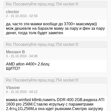
Re: Посоветуйте проц под 754 socket !!!
cloctor
2 - 15.10.2010 - 02:59
да, часто эти мамки вообще до 3700+ максимум))
мож дешевле на барахле маму за пару и фен за пару
денег, тогда толк будет заметен
Re: Посоветуйте проц под 754 socket !!!
Михаил В
3 - 15.10.2010 - 04:08
AMD atlon 4400+ 2.6ггц
ЩИТО?
Re: Посоветуйте проц под 754 socket !!!
Vlasow
4 - 15.10.2010 - 04:12
мамка winfast k8mb,память DDR-400 2GB,видюха ATI
1600 pro 256M.Ставлю игрульку с параметрами
2.4ггц,1G,256M,а она идет рывками.Смотрю загрузку