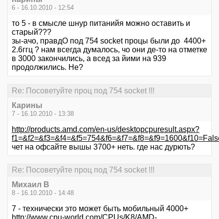
6 - 16.10.2010 - 12:54
то 5 - в смысле шнур питанийя можно оставить и
старый???
зы-ачо, правдО под 754 socket процы были до 4400+
2.6ггц ? нам всегда думалось, чо они де-то на отметке
в 3000 закончились, а всед за йими на 939
продолжились. Не?
Re: Посоветуйте проц под 754 socket !!!
Карины
7 - 16.10.2010 - 13:38
http://products.amd.com/en-us/desktopcpuresult.aspx?
f1=&f2=&f3=&f4=&f5=754&f6=&f7=&f8=&f9=1600&f10=Fals
чет на офсайте вышы 3700+ неть. где нас дурють?
Re: Посоветуйте проц под 754 socket !!!
Михаил В
8 - 16.10.2010 - 14:48
7 - технически это может быть мобильный 4000+
http://www.cpu-world.com/CPUs/K8/AMD-