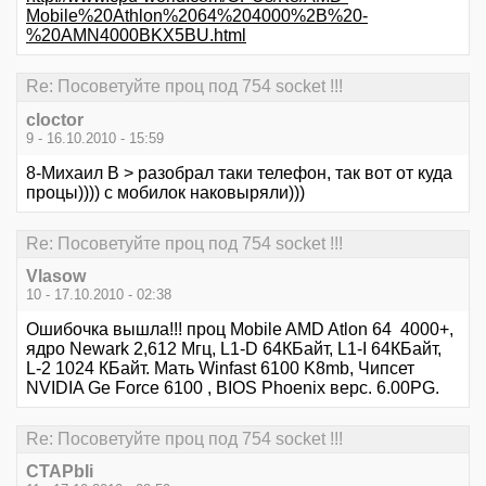
Mobile%20Athlon%2064%204000%2B%20-
%20AMN4000BKX5BU.html
Re: Посоветуйте проц под 754 socket !!!
cloctor
9 - 16.10.2010 - 15:59
8-Михаил В > разобрал таки телефон, так вот от куда
процы)))) с мобилок наковыряли)))
Re: Посоветуйте проц под 754 socket !!!
Vlasow
10 - 17.10.2010 - 02:38
Ошибочка вышла!!! проц Mobile AMD Atlon 64 4000+,
ядро Newark 2,612 Мгц, L1-D 64КБайт, L1-I 64КБайт,
L-2 1024 КБайт. Мать Winfast 6100 K8mb, Чипсет
NVIDIA Ge Force 6100 , BIOS Phoenix верс. 6.00PG.
Re: Посоветуйте проц под 754 socket !!!
CTAPbIi