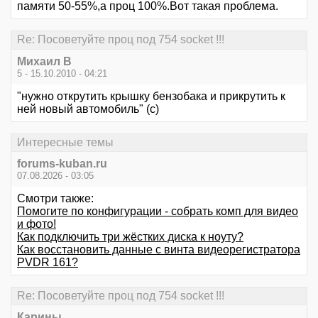
памяти 50-55%,а проц 100%.Вот такая проблема.
Re: Посоветуйте проц под 754 socket !!!
Михаил В
5 - 15.10.2010 - 04:21
"нужно открутить крышку бензобака и прикрутить к
ней новый автомобиль" (с)
Интересные темы
forums-kuban.ru
07.08.2026 - 03:05
Смотри также:
Помогите по конфигурации - собрать комп для видео
и фото!
Как подключить три жёстких диска к ноуту?
Как восстановить данные с винта видеорегистратора
PVDR 161?
Re: Посоветуйте проц под 754 socket !!!
Карины