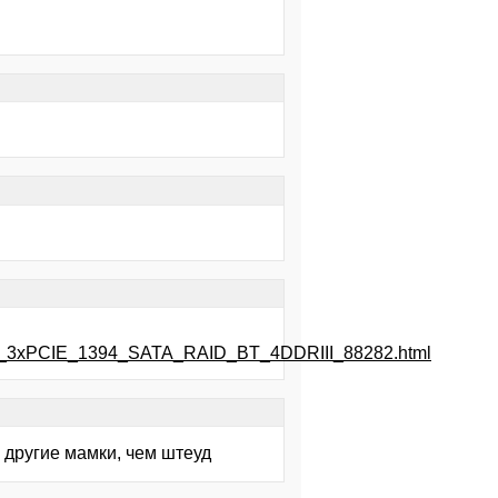
P55_3xPCIE_1394_SATA_RAID_BT_4DDRIII_88282.html
 другие мамки, чем штеуд