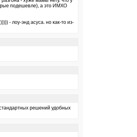
азгона - хуже мамы нету. что у
оторые подешевле), а это ИМХО
))) - лоу-энд асуса. но как-то из-
 нестандартных решений удобных