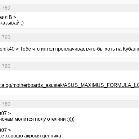
5 760
аил В >
казывай :)
5 760
ronik40 > Тебе что интел проплачивает,что-бы хоть на Кубани
5 760
utocatalog/motherboards_asustek/ASUS_MAXIMUS_FORMULA
5 760
t07 >
ночам молится полу отелини :))))
t07 >
все хорошо акромя ценника