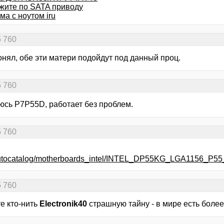
жите по SATA приводу
а с ноутом iru
5 760
онял, обе эти матери подойдут под данный проц.
5 760
юсь P7P55D, работает без проблем.
5 760
u/autocatalog/motherboards_intel/INTEL_DP55KG_LGA1156_
5 760
е кто-нить
Electronik40
страшную тайну - в мире есть более