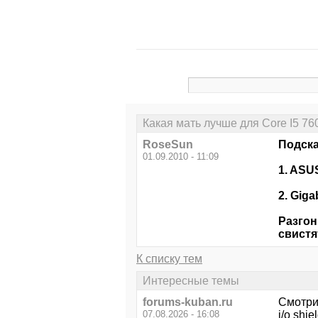
Какая мать лучше для Core I5 76
RoseSun
Подска
01.09.2010 - 11:09
1. ASU
2. Gig
Разгон
свистя
К списку тем
Интересные темы
forums-kuban.ru
Смотри
07.08.2026 - 16:08
i/o shi