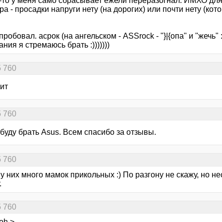
то у меня само сбрасывает ежели переразогнал. ИМХО для р
ра - просадки напруги нету (на дорогих) или почти нету (к
пробовал. асрок (на ангельском - ASSrock - "}|{опа" и "жечь" :))
ания я стремаюсь брать :)))))))
5 760
ит
5 760
буду брать Asus. Всем спасибо за отзывы.
5 760
, у них много мамок прикольных :) По разгону не скажу, но
.
5 760
oh >