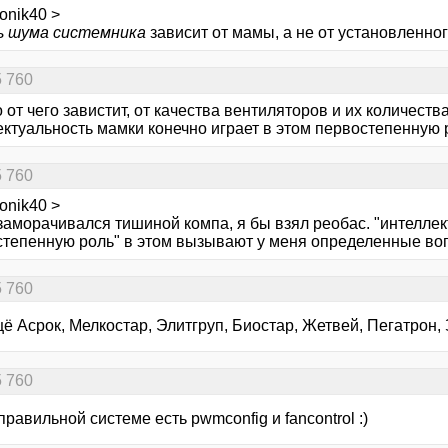
ronik40 >
ь шума системника
зависит от мамы, а не от установленно
5 760
 от чего завистит, от качества вентиляторов и их количеств
ектуальность мамки конечно играет в этом первостепенную 
5 760
ronik40 >
заморачивался тишиной компа, я бы взял реобас. "интеллек
степенную роль" в этом вызывают у меня определенные воп
5 760
ё Асрок, Мелкостар, Элитгруп, Биостар, Жетвей, Пегатрон, З
5 760
 правильной системе есть pwmconfig и fancontrol :)