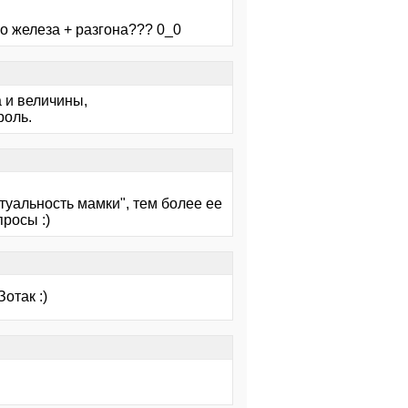
го железа + разгона??? 0_0
а и величины,
роль.
туальность мамки", тем более ее
росы :)
отак :)