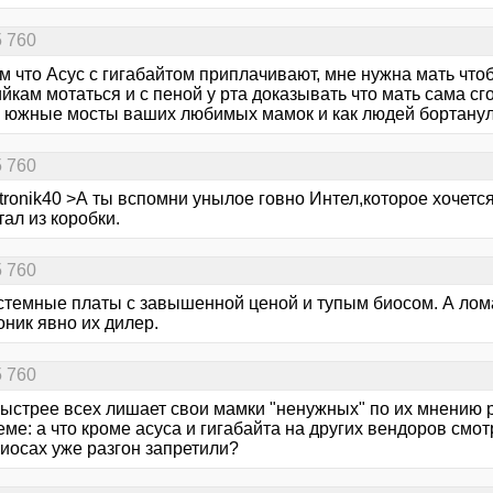
5 760
м что Асус с гигабайтом приплачивают, мне нужна мать чтоб
йкам мотаться и с пеной у рта доказывать что мать сама с
и южные мосты ваших любимых мамок и как людей бортанули
5 760
tronik40 >А ты вспомни унылое говно Интел,которое хочется
тал из коробки.
5 760
истемные платы с завышенной ценой и тупым биосом. А ломаю
ник явно их дилер.
5 760
 быстрее всех лишает свои мамки "ненужных" по их мнению 
еме: а что кроме асуса и гигабайта на других вендоров смот
биосах уже разгон запретили?