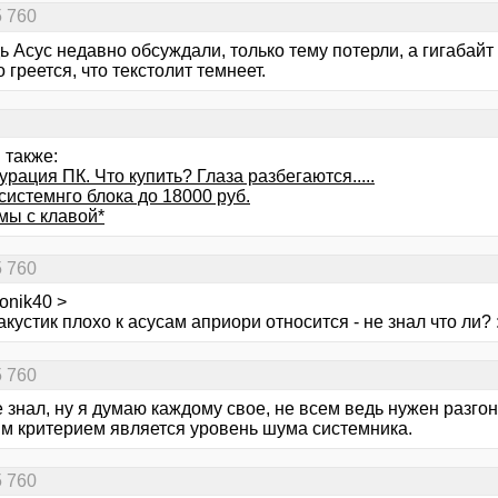
5 760
ь Асус недавно обсуждали, только тему потерли, а гигабайт
о греется, что текстолит темнеет.
 также:
рация ПК. Что купить? Глаза разбегаются.....
системнго блока до 18000 руб.
мы с клавой*
5 760
ronik40 >
акустик плохо к асусам априори относится - не знал что ли? :
5 760
е знал, ну я думаю каждому свое, не всем ведь нужен разго
м критерием является уровень шума системника.
5 760