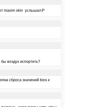
 от maxim skin услышал:P
ь бы воздух испортить?
опка сброса значений bios к