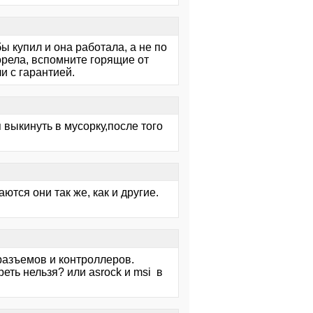
ы купил и она работала, а не по
горела, вспомните горящие от
 с гарантией.
 выкинуть в мусорку,после того
тся они так же, как и другие.
разъемов и контроллеров.
реть нельзя? или asrock и msi в