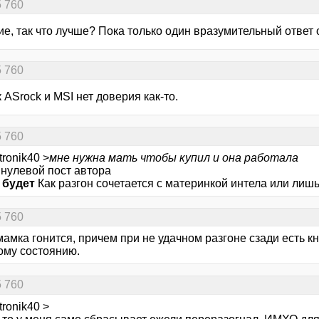
5 760
е, так что лучше? Пока только один вразумительный ответ
5 760
к ASrock и MSI нет доверия как-то.
5 760
tronik40 >
мне нужна мать чтобы купил и она работала
 нулевой пост автора
 будет
Как разгон сочетается с материнкой интела или лиш
5 760
мамка гонится, причем при не удачном разгоне сзади есть кн
ому состоянию.
5 760
tronik40 >