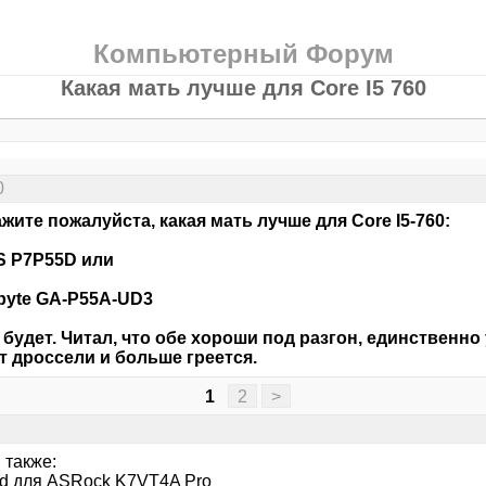
Компьютерный Форум
Какая мать лучше для Core I5 760
0
жите пожалуйста, какая мать лучше для Core I5-760:
S P7P55D или
abyte GA-P55A-UD3
 будет. Читал, что обе хороши под разгон, единственно 
т дроссели и больше греется.
1
2
>
 также:
eld для ASRock K7VT4A Pro