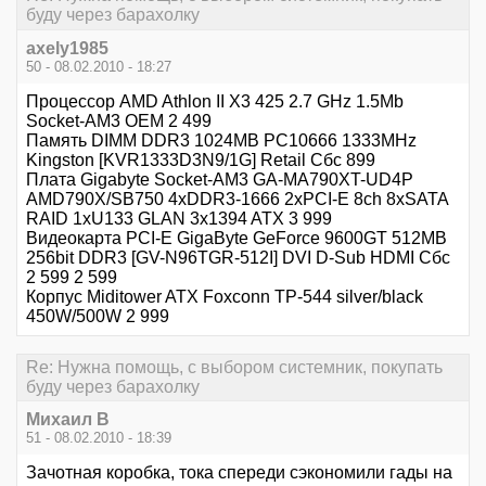
буду через барахолку
axely1985
50 - 08.02.2010 - 18:27
Процессор AMD Athlon II X3 425 2.7 GHz 1.5Mb
Socket-AM3 OEM 2 499
Память DIMM DDR3 1024MB PC10666 1333MHz
Kingston [KVR1333D3N9/1G] Retail Сбс 899
Плата Gigabyte Socket-AM3 GA-MA790XT-UD4P
AMD790X/SB750 4xDDR3-1666 2xPCI-E 8ch 8xSATA
RAID 1xU133 GLAN 3x1394 ATX 3 999
Видеокарта PCI-E GigaByte GeForce 9600GT 512MB
256bit DDR3 [GV-N96TGR-512I] DVI D-Sub HDMI Сбс
2 599 2 599
Корпус Miditower ATX Foxconn TP-544 silver/black
450W/500W 2 999
Re: Нужна помощь, с выбором системник, покупать
буду через барахолку
Михаил В
51 - 08.02.2010 - 18:39
Зачотная коробка, тока спереди сэкономили гады на