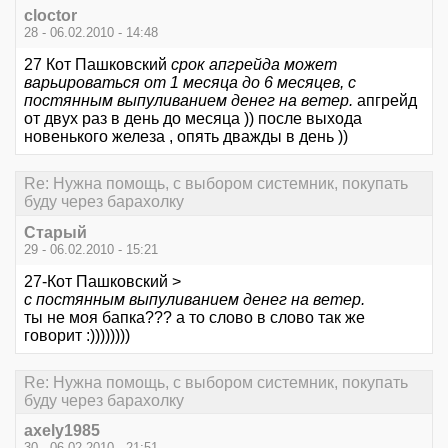
cloctor
28 - 06.02.2010 - 14:48
27 Кот Пашковский
срок апгрейда может
варьироваться от 1 месяца до 6 месяцев, с
постянным выпуливанием денег на ветер.
апгрейд
от двух раз в день до месяца )) после выхода
новенького железа , опять дважды в день ))
Re: Нужна помощь, с выбором системник, покупать
буду через барахолку
Старый
29 - 06.02.2010 - 15:21
27-Кот Пашковский >
с постянным выпуливанием денег на ветер.
ты не моя бапка??? а то слово в слово так же
говорит :))))))))
Re: Нужна помощь, с выбором системник, покупать
буду через барахолку
axely1985
30 - 06.02.2010 - 21:51