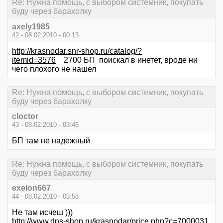
Re: Нужна помощь, с выбором системник, покупать
буду через барахолку
axely1985
42 - 08.02.2010 - 00:13
http://krasnodar.snr-shop.ru/catalog/?
itemid=3576
2700 БП поискал в инетет, вроде ни
чего плохого не нашел
Re: Нужна помощь, с выбором системник, покупать
буду через барахолку
cloctor
43 - 08.02.2010 - 03:46
БП там не надежный
Re: Нужна помощь, с выбором системник, покупать
буду через барахолку
exelon667
44 - 08.02.2010 - 05:58
Не там исчеш )))
http://www.dns-shop.ru/krasnodar/price.php?c=7000031