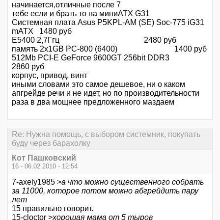
начинается,отличные после 7
тебе если и брать то на миниАТХ G31
Системная плата Asus P5KPL-AM (SE) Soc-775 iG31
mATX 1480 руб
Е5400 2,7Ггц 2480 руб
память 2х1GB PC-800 (6400) 1400 руб
512Mb PCI-E GeForce 9600GT 256bit DDR3
2860 руб
корпус, привод, винт
иными словами это самое дешевое, ни о каком
апгрейде речи и не идет, но по производительности
раза в два мощнее предложенного маздаем
Re: Нужна помощь, с выбором системник, покупать
буду через барахолку
Кот Пашковский
16 - 06.02.2010 - 12:54
7-axely1985 >
а что можно существенного собрать
за 11000, которое потом можно абгрейдить пару
лет
15 правильно говорит.
15-cloctor >
хорошая мама от 5 тыров