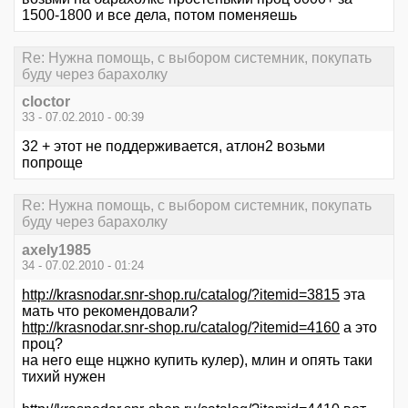
1500-1800 и все дела, потом поменяешь
Re: Нужна помощь, с выбором системник, покупать
буду через барахолку
cloctor
33 - 07.02.2010 - 00:39
32 + этот не поддерживается, атлон2 возьми
попроще
Re: Нужна помощь, с выбором системник, покупать
буду через барахолку
axely1985
34 - 07.02.2010 - 01:24
http://krasnodar.snr-shop.ru/catalog/?itemid=3815
эта
мать что рекомендовали?
http://krasnodar.snr-shop.ru/catalog/?itemid=4160
а это
проц?
на него еще нцжно купить кулер), млин и опять таки
тихий нужен