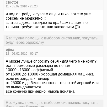
cloctor
11 - 05.02.2010 - 23:23
и под апгрейд, и сувсем еще и тихо, вот это уже
совсем не бюджетно ((
завтра с дома накидаю по прайсам нашим, но
тишина требует жертв, как алкоголизм ))))
Re: Нужна помощь, с выбором системник, покупать
буду через барахолку
ejina
12 - 06.02.2010 - 09:17
А может лучше спросить себя - для чего мне комп?
есть примерные расклады по ценам:
10000 - 13000 - оффисный
от 15000 до 18000 - хорошая домашняя машинка,
если не заядлый геймер
от 25000 и до бесконечности - точно геймерский или
по выпендриваться.
все конечно примерно, мысль понятна.
Re: Нужна помощь, с выбором системник, покупать
буду через барахолку