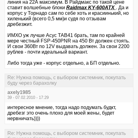
линия на 22А максимум. В Райдмакс по такой цене
ставит волшебные блоки
Raidmax KY-600ATX
. Да и
корпус у Торнадо сам по себе хоть и красиинький, но
хиленький (всего 0,5 мм)и судя по отзывам
дребезжит.
ИМХО уж лучше Асус ТАB41 брать, там по крайней
мере честный FSP-450PNR на 450 Вт должен стоять.
И свои 360Вт по 12V выдавать должен. За свои 2200
рублев - почти идеальный вариант.
Либо тогда уже - корпус отдельно, а БП отдельно.
Re: Нужна помощь, с выбором системник, покупать
буду через барахолку
axely1985
39 - 07.02.2010 - 17:29
интересное мнение, тогда надо подумать будкт,
дребезг это очень плохо для моей жены, будет
нервничать))))
Re: Нужна помощь, с выбором системник, покупать