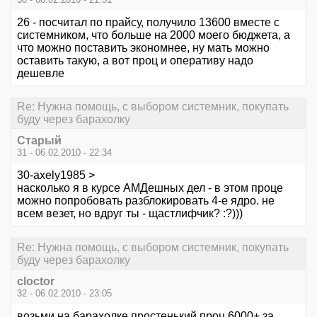
26 - посчитал по прайсу, получило 13600 вместе с
системником, что больше на 2000 моего бюджета, а
что можно поставить экономнее, ну мать можно
оставить такую, а вот проц и оперативу надо
дешевле
Re: Нужна помощь, с выбором системник, покупать
буду через барахолку
Старый
31 - 06.02.2010 - 22:34
30-axely1985 >
насколько я в курсе АМДешных дел - в этом проце
можно попробовать разблокировать 4-е ядро. не
всем везет, но вдруг ты - щастлифчик? :?)))
Re: Нужна помощь, с выбором системник, покупать
буду через барахолку
cloctor
32 - 06.02.2010 - 23:05
возьми на барахолке простенький проц 6000+ за