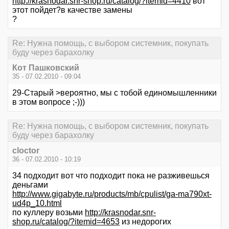
http://krasnodar.snr-shop.ru/catalog/?itemid=4410
вот
этот пойдет?в качестве замены
?
Re: Нужна помощь, с выбором системник, покупать
буду через барахолку
Кот Пашковский
35 - 07.02.2010 - 09:04
29-Старый >вероятно, мы с тобой единомышленники
в этом вопросе ;-)))
Re: Нужна помощь, с выбором системник, покупать
буду через барахолку
cloctor
36 - 07.02.2010 - 10:19
34 подходит вот что подходит пока не разживешься
деньгами
http://www.gigabyte.ru/products/mb/cpulist/ga-ma790xt-
ud4p_10.html
по куллеру возьми
http://krasnodar.snr-
shop.ru/catalog/?itemid=4653
из недорогих