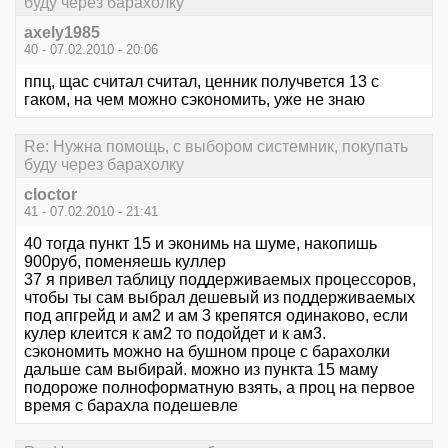
буду через барахолку
axely1985
40 - 07.02.2010 - 20:06
ппц, щас считал считал, ценник получвется 13 с
гаком, на чем можно сэкономить, уже не знаю
Re: Нужна помощь, с выбором системник, покупать
буду через барахолку
cloctor
41 - 07.02.2010 - 21:41
40 тогда пункт 15 и эконимь на шуме, накопишь
900руб, поменяешь куллер
37 я привел таблицу поддерживаемых процессоров,
чтобы ты сам выбрал дешевый из поддерживаемых
под апгрейд и ам2 и ам 3 крепятся одинаково, если
кулер клеится к ам2 то подойдет и к ам3.
сэкономить можно на бушном проце с барахолки
дальше сам выбирай. можно из пункта 15 маму
подороже полноформатную взять, а проц на первое
время с барахла подешевле