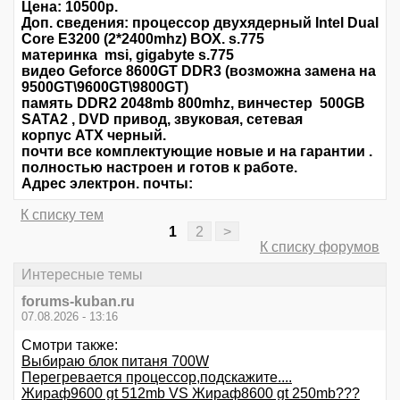
Цена: 10500р.
Доп. сведения: процессор двухядерный Intel Dual
Core E3200 (2*2400mhz) BOX. s.775
материнка msi, gigabyte s.775
видео Geforce 8600GT DDR3 (возможна замена на
9500GT\9600GT\9800GT)
память DDR2 2048mb 800mhz, винчестер 500GB
SATA2 , DVD привод, звуковая, сетевая
корпус ATX черный.
почти все комплектующие новые и на гарантии .
полностью настроен и готов к работе.
Адрес электрон. почты:
К списку тем
1
2
>
К списку форумов
Интересные темы
forums-kuban.ru
07.08.2026 - 13:16
Смотри также:
Выбираю блок питаня 700W
Перегревается процессор,подскажите....
Жираф9600 gt 512mb VS Жираф8600 gt 250mb???