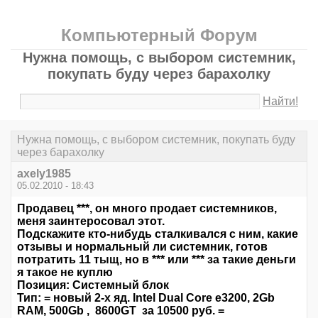
Компьютерный Форум
Нужна помощь, с выбором системник,
покупать буду через барахолку
Найти!
Нужна помощь, с выбором системник, покупать буду
через барахолку
axely1985
05.02.2010 - 18:43
Продавец ***, он много продает системников,
меня заинтеросовал этот.
Подскажите кто-нибудь сталкивался с ним, какие
отзывы и нормальный ли системник, готов
потратить 11 тыщ, но в *** или *** за такие деньги
я такое не куплю
Позиция: Системный блок
Тип: = новый 2-х яд. Intel Dual Core e3200, 2Gb
RAM, 500Gb , 8600GT за 10500 руб. =