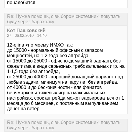
понадобится
Re: Нужна помощь, с выбором системник, покупать
буду через барахолку
Кот Пашковский
27 - 06.02.2010 - 14:40
12-ejina >по моему ИМХО так:
до 15000 - нормальный офисный с запасом
мощностей, на 1-2 года без апгрейда,
от 15000 до 25000 - офисно-домашний вариант, без
фанатизма в виде серьезных требовательных игр, на
1-1,5 года без апгрейда,
от 25000 до 40000 - хороший домащний вариант под
любые задачи, минимум на пару лет без апгрейда,
от 40000 и до бесконечности - для фанатов
бенчмарков и тяжелых игр на максимальных
настройках, срок апгрейда может варьироваться от 1
месяца до 6 месяцев, с постянным выпуливанием
денег на ветер.
Re: Нужна помощь, с выбором системник, покупать
буду через барахолку