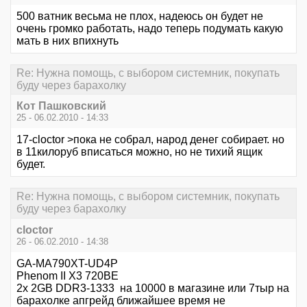
500 ватник весьма не плох, надеюсь он будет не
очень громко работать, надо теперь подумать какую
мать в них впихнуть
Re: Нужна помощь, с выбором системник, покупать
буду через барахолку
Кот Пашковский
25 - 06.02.2010 - 14:33
17-cloctor >пока не собрал, народ денег собирает. но
в 11килоруб вписаться можно, но не тихий ящик
будет.
Re: Нужна помощь, с выбором системник, покупать
буду через барахолку
cloctor
26 - 06.02.2010 - 14:38
GA-MA790XT-UD4P
Phenom II X3 720BE
2x 2GB DDR3-1333 на 10000 в магазине или 7тыр на
барахолке апгрейд ближайшее время не