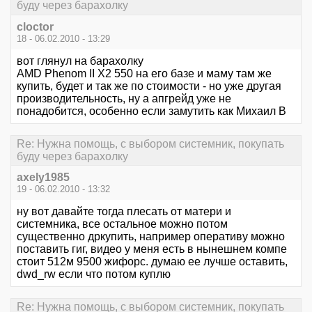
буду через барахолку
cloctor
18 - 06.02.2010 - 13:29
вот глянул на барахолку
AMD Phenom II X2 550 на его базе и маму там же
купить, будет и так же по стоимости - но уже другая
производительность, ну а апгрейд уже не
понадобится, особенно если замутить как Михаил В
Re: Нужна помощь, с выбором системник, покупать
буду через барахолку
axely1985
19 - 06.02.2010 - 13:32
ну вот давайте тогда плесать от матери и
системника, все остальное можно потом
существенно дркупить, например оперативу можно
поставить гиг, видео у меня есть в нынешнем компе
стоит 512м 9500 жифорс. думаю ее лучше оставить,
dwd_rw если что потом куплю
Re: Нужна помощь, с выбором системник, покупать