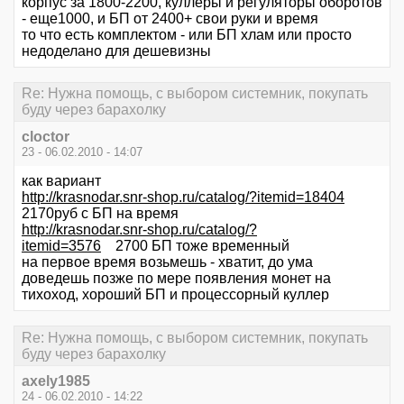
корпус за 1800-2200, куллеры и регуляторы оборотов
- еще1000, и БП от 2400+ свои руки и время
то что есть комплектом - или БП хлам или просто
недоделано для дешевизны
Re: Нужна помощь, с выбором системник, покупать
буду через барахолку
cloctor
23 - 06.02.2010 - 14:07
как вариант
http://krasnodar.snr-shop.ru/catalog/?itemid=18404
2170руб с БП на время
http://krasnodar.snr-shop.ru/catalog/?
itemid=3576
2700 БП тоже временный
на первое время возьмешь - хватит, до ума
доведешь позже по мере появления монет на
тихоход, хороший БП и процессорный куллер
Re: Нужна помощь, с выбором системник, покупать
буду через барахолку
axely1985
24 - 06.02.2010 - 14:22