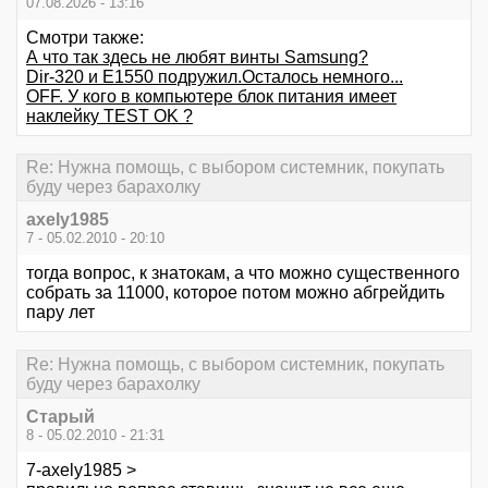
07.08.2026 - 13:16
Смотри также:
А что так здесь не любят винты Samsung?
Dir-320 и E1550 подружил.Осталось немного...
OFF. У кого в компьютере блок питания имеет
наклейку TEST OK ?
Re: Нужна помощь, с выбором системник, покупать
буду через барахолку
axely1985
7 - 05.02.2010 - 20:10
тогда вопрос, к знатокам, а что можно существенного
собрать за 11000, которое потом можно абгрейдить
пару лет
Re: Нужна помощь, с выбором системник, покупать
буду через барахолку
Старый
8 - 05.02.2010 - 21:31
7-axely1985 >