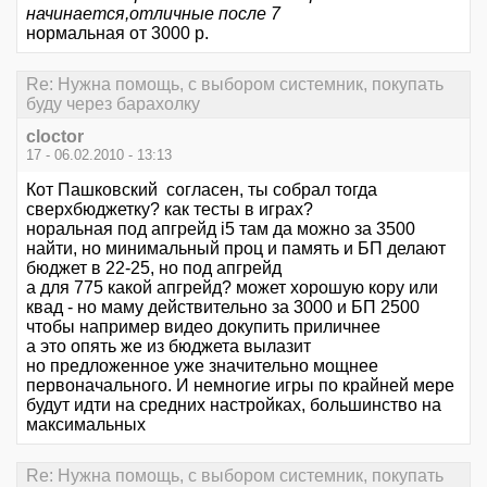
начинается,отличные после 7
нормальная от 3000 р.
Re: Нужна помощь, с выбором системник, покупать
буду через барахолку
cloctor
17 - 06.02.2010 - 13:13
Кот Пашковский согласен, ты собрал тогда
сверхбюджетку? как тесты в играх?
норальная под апгрейд i5 там да можно за 3500
найти, но минимальный проц и память и БП делают
бюджет в 22-25, но под апгрейд
а для 775 какой апгрейд? может хорошую кору или
квад - но маму действительно за 3000 и БП 2500
чтобы например видео докупить приличнее
а это опять же из бюджета вылазит
но предложенное уже значительно мощнее
первоначального. И немногие игры по крайней мере
будут идти на средних настройках, большинство на
максимальных
Re: Нужна помощь, с выбором системник, покупать