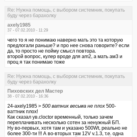
Re: Нужна помощь, с выбором системник, покупать
буду через барахолку
axely1985
37 - 07.02.2010 - 11:29
чего то я не понимаю наверно мать это та которую
предлогали раньше? и про нее снова говорите? если
да, то просто не пойму смысл повтора.
второй вопрос, кулер вроде для am2, а мать ам3 и
проц я так понимаю тоже
Re: Нужна помощь, с выбором системник, покупать
буду через барахолку
Пиховских дел Мaстер
38 - 07.02.2010 - 16:36
24-axely1985 >
500 ватник весьма не плох
500-
ваттник плох!
Как сказал ув.cloctor временный, только зачем
переплачивать несколько сотен за ненужный БП.
Ну во-первых, хотя там и указано 500Wt, реально не
более 300-ти !!! А во-вторых там 12V v.1.3, т.е. одна