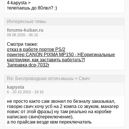
4-kapysta >
телепаешь до 80лвл? :)
Интересные темы
forums-kuban.ru
09.08.2026 - 06:16
Смотри также:
отказ в работе портов PS/2
принтер CANON PIXMA MP150 - НЕоригинальные
картриджи, как заставить работать?!
Заправка dcp-7032r
Re: Беспроводная оптич.мышь + Свич
kapysta
6 - 20.10.2010 - 18:16
не просто както сам звонил по безналу заказывал,
говорю свич хочу усб на 2 компа со звуком, манагер
повис от этой фразы) ну там реально на коробке
написано свич(переключение),
а по прайсам везде квм переключатель