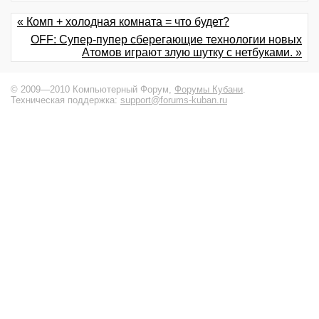
« Комп + холодная комната = что будет?
OFF: Супер-пупер сберегающие технологии новых
Атомов играют злую шутку с нетбуками. »
© 2009—2010 Компьютерный Форум,
Форумы Кубани
.
Техническая поддержка:
support@forums-kuban.ru