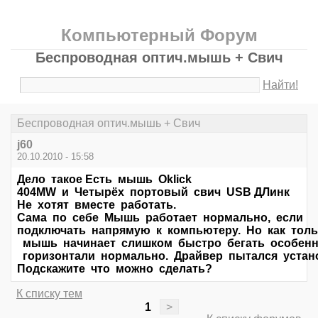
Компьютерный Форум
Беспроводная оптич.мышь + Свич
Найти!
Беспроводная оптич.мышь + Свич
j60
20.10.2010 - 15:58
Дело такое Есть мышь Oklick
404MW и Четырёх портовый свич USB ДЛинк
Не хотят вместе работать.
Сама по себе Мышь работает нормально, если
подключать напрямую к компьютеру. Но как толь
мышь начинает слишком быстро бегать особенн
горизонтали нормально. Драйвер пытался устано
Подскажите что можно сделать?
К списку тем
1
>