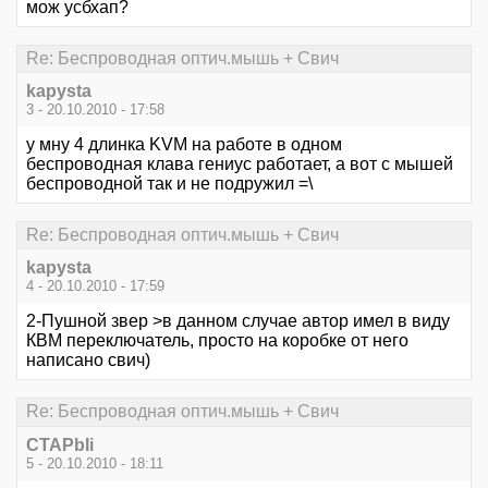
мож усбхап?
Re: Беспроводная оптич.мышь + Свич
kapysta
3 - 20.10.2010 - 17:58
у мну 4 длинка KVM на работе в одном
беспроводная клава гениус работает, а вот с мышей
беспроводной так и не подружил =\
Re: Беспроводная оптич.мышь + Свич
kapysta
4 - 20.10.2010 - 17:59
2-Пушной звер >в данном случае автор имел в виду
КВМ переключатель, просто на коробке от него
написано свич)
Re: Беспроводная оптич.мышь + Свич
CTAPbIi
5 - 20.10.2010 - 18:11