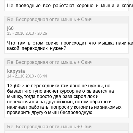
Не проводные все работают хорошо и мыши и клавы,
Re: Беспроводная оптич.мышь + Свич
j60
13 - 20.10.2010 - 20:26
Что там в этом свиче происходит что мышка начинае
какой переходник нужен?
Re: Беспроводная оптич.мышь + Свич
kapysta
14 - 21.10.2010 - 03:44
13-j60 >не переходники там явно не нужны, но
бывает что тупо виснет курсор не отзывается на
мышку, тогда просто два раза скрол лок и
переключится на другой комп, потом обратно и
начинает работать, попроси у когонить из знакомых
проверить другую мыш беспроводную
Re: Беспроводная оптич.мышь + Свич