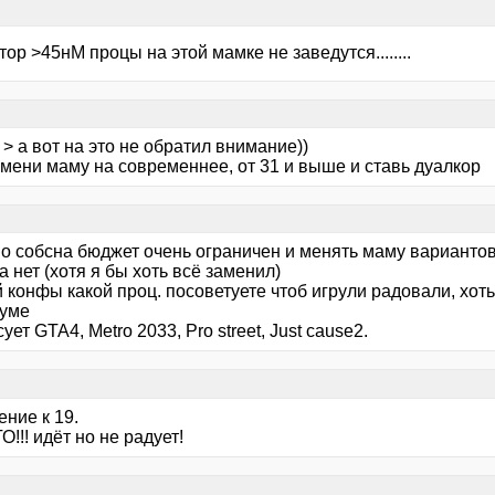
тор >45нМ процы на этой мамке не заведутся........
> а вот на это не обратил внимание))
смени маму на современнее, от 31 и выше и ставь дуалкор
но собсна бюджет очень ограничен и менять маму варианто
а нет (хотя я бы хоть всё заменил)
 конфы какой проц. посоветуете чтоб игрули радовали, хоть
уме
ует GTA4, Metro 2033, Pro street, Just cause2.
ние к 19.
!!! идёт но не радует!