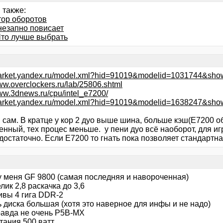
 также:
тор оборотов
незапно повисает
Что лучше выбрать
/market.yandex.ru/model.xml?hid=91019&modelid=1031744&s
www.overclockers.ru/lab/25806.shtml
www.3dnews.ru/cpu/intel_e7200/
/market.yandex.ru/model.xml?hid=91019&modelid=1638247&s
 сам. В кратце у кор 2 дуо выше шина, больше кэш(Е7200 
нный, тех процес меньше. у пени дуо всё наоборот, для иг
 достаточно. Если Е7200 то гнать пока позволяет стандартна
у меня GF 9800 (самая последняя и навороченная)
лик 2,8 раскачка до 3,6
ивы 4 гига DDR-2
 диска большая (хотя это наверное для инфы и не надо)
равда не очень P5B-MX
тания 500 ватт