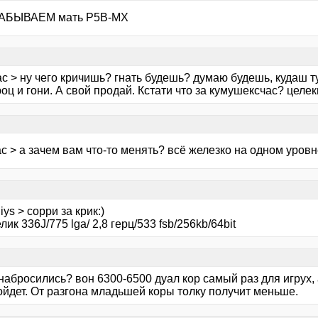
ЗАБЫВАЕМ мать P5B-MX
с > ну чего кричишь? гнать будешь? думаю будешь, кудаш ту
оц и гони. А свой продай. Кстати что за кумушексчас? целе
с > а зачем вам что-то менять? всё железко на одном уровн
iys > сорри за крик:)
лик 336J/775 lga/ 2,8 герц/533 fsb/256kb/64bit
набросились? вон 6300-6500 дуал кор самый раз для игрух, 
ойдет. От разгона младьшей коры толку получит меньше.