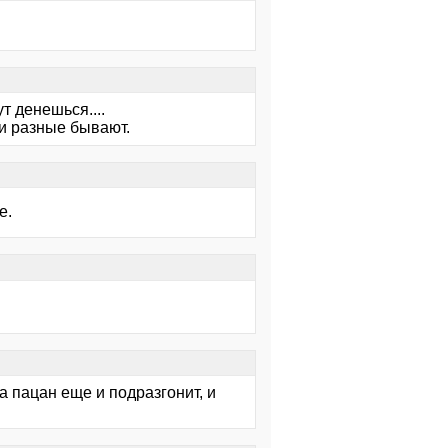
т денешься....
ки разные бывают.
е.
а пацан еще и подразгонит, и