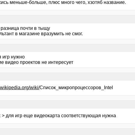
жись меньше-больше, плюс много чего, хзотяб название.
 разница почти в тыщу
льтант в магазине вразумить не смог.
я игр нужно
ие видео проектов не интересует
u.wikipedia.org/wiki/
Список_микропроцессоров_Intel
с > для игр еще видеокарта соответствующая нужна