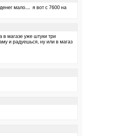
денег мало.... я вот с 7600 на
а в магазе уже штуки три
му и радуешься, ну или в магаз