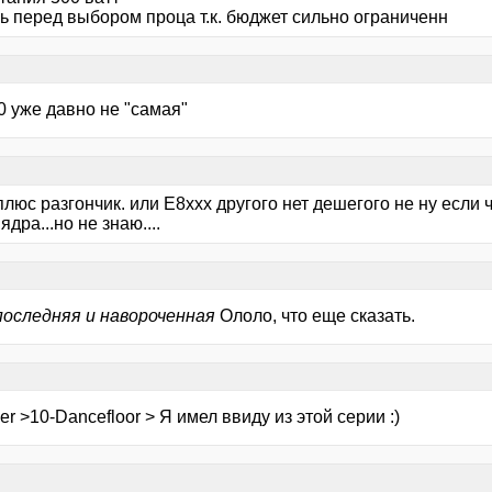
ь перед выбором проца т.к. бюджет сильно ограниченн
0 уже давно не "самая"
люс разгончик. или Е8ххх другого нет дешегого не ну если ч
ядра...но не знаю....
последняя и навороченная
Ололо, что еще сказать.
er >10-Dancefloor > Я имел ввиду из этой серии :)