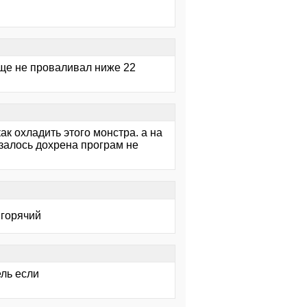
обще не проваливал ниже 22
как охладить этого монстра. а на
азалось дохрена програм не
 горячий
ель если