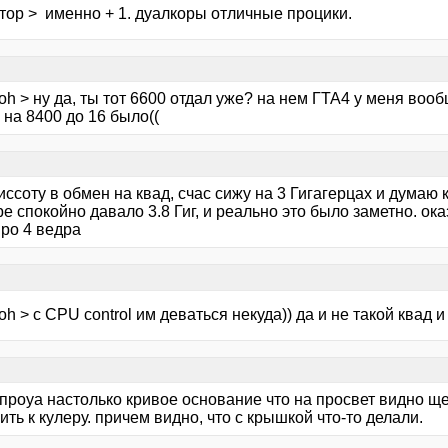
тор > именно + 1. дуалкоры отличные процики.
oh > ну да, ты тот 6600 отдал уже? на нем ГТА4 у меня во
 на 8400 до 16 было((
иссоту в обмен на квад, счас сижу на 3 Гигагерцах и думаю 
е спокойно давало 3.8 Гиг, и реально это было заметно. ок
про 4 ведра
oh > с CPU control им деваться некуда)) да и не такой квад и
 проуа настолько кривое основание что на просвет видно щ
ть к кулеру. причем видно, что с крышкой что-то делали.