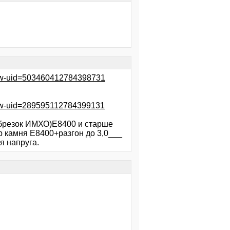
how-uid=503460412784398731
how-uid=289595112784399131
обрезок ИМХО)Е8400 и старше
р камня Е8400+разгон до 3,0___
я напруга.