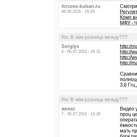
forums-kuban.ru
Смотри
08.08.2026 - 15:33
Регуля
Комп в
МФУ - 
Re: В чём разница между???
Sergiys
http:/
6 - 06.07.2010 - 18:15
http://
http://
http:/
Сравни
полноце
3,6 Ггц
Re: В чём разница между???
жекас
Видео 
7 - 06.07.2010 - 18:28
проц це
операт
ёмкость
мать п
блок пи