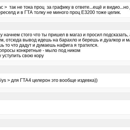
с > так не тока проц за графику в ответе...ещё и видио...но 
реселд и в ГТА толку не миного проц Е3200 тоже целик.
у начнем стого что ты пришел в магаз и просил подсказать, 
м, отсюда вывод идешь на барахло и берешь и дуалкор и ма
ь то что дадут и думаешь нафига я тратился.
вопросы конкретные - мыло под ником
 уступить свою кору
iys > для ГТА4 целерон это вообще издевка))