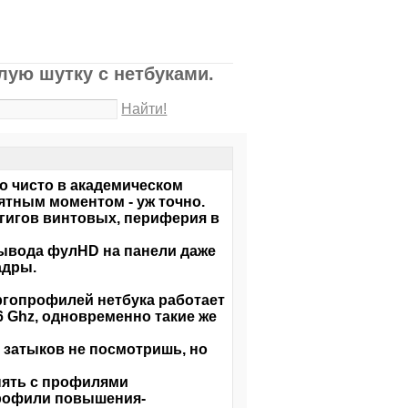
лую шутку с нетбуками.
Найти!
о чисто в академическом
ятным моментом - уж точно.
 гигов винтовых, периферия в
вывода фулHD на панели даже
адры.
ергопрофилей нетбука работает
66 Ghz, одновременно такие же
 затыков не посмотришь, но
опять с профилями
профили повышения-