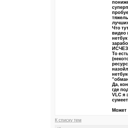
пониже
суперп
пробуе
тяжелы
лучших
Что ту
видео 
нетбук
зарабо
ИСЧЕЗА
То ест
(некот
ресурс
назойл
нетбук
"обман
Да, ко
где по
VLC я 
сумеет
Может 
К списку тем