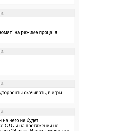
и.
номят" на режиме проца! я
и.
и.
,торренты скачивать, в игры
и.
 на него не будет
се
СТО
и на протяжении не
т все 24 часа. И расскажешь что