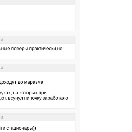
и.
льные плееры практически не
и.
 доходят до маразма
уках, на которых при
т, всунул пипочку заработало
и.
чти стационары))