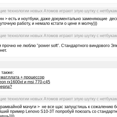
ие технологии новых Атомов играют злую шутку с нетбукам
ин > есть и ноутбуки, даже документально заменяющие дес
уточную работу, и немало кстати о цене я молчу)))
ие технологии новых Атомов играют злую шутку с нетбукам
 прочно не люблю "power soft". Стандартного виндового Эле
нет.
 также:
 мат.плата + процессор
eon rx1600xt и msi 770-c45
мерла?
ие технологии новых Атомов играют злую шутку с нетбукам
 трамвайной мачуги > не все щас запуцстишь к сожалению б
ший пример Lenovo S10-3T попробуй поюзать со стандар
ешь))))