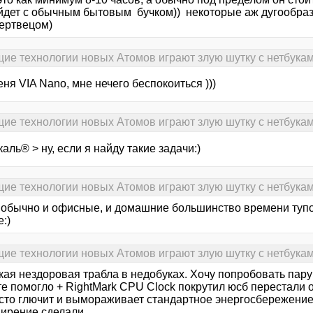
йдет с обычным бытовым бучком)) некоторые аж дугообра
мертвецом)
ие технологии новых Атомов играют злую шутку с нетбукам
еня VIA Nano, мне нечего беспокоиться )))
ие технологии новых Атомов играют злую шутку с нетбукам
аль® > ну, если я найду такие задачи:)
ие технологии новых Атомов играют злую шутку с нетбукам
, обычно и офисные, и домашние большинство времени туп
е:)
ие технологии новых Атомов играют злую шутку с нетбукам
кая нездоровая трабла в недобуках. Хочу попробовать пару
е помогло + RightMark CPU Clock покрутил юсб перестали о
осто глючит и вымораживает стандартное энергосбережение 
ирение сделали.