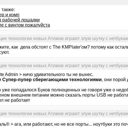
 также:
ер и комп
д рабочей лошадки
те с винтом пожалуйста
ие технологии новых Атомов играют злую шутку с нетбукам
ите, как дела обстоят с The KMPlater'ом? потому как оста
суют.
ие технологии новых Атомов играют злую шутку с нетбукам
e Admin > ничо удивительного ты не вынес.
и
Супер-пупер сберегающими технологиями
, они порой
 уже попадалося Буков полноценных не говоря уже о недоб
еном внешнем питании можно сказать порты USB не работаю
л не работает
ие технологии новых Атомов играют злую шутку с нетбукам
ль® > ага, или работают, но не все порты... ноутбуки это по