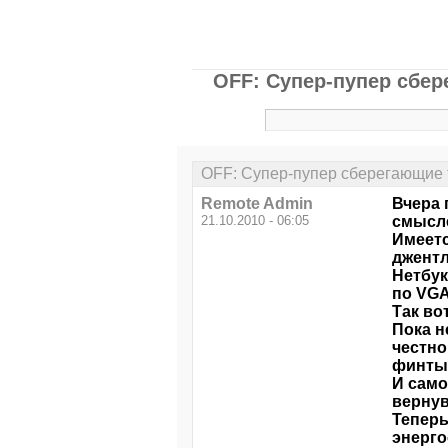
OFF: Супер-пупер сбер
OFF: Супер-пупер сберегающие т
Remote Admin
Вчера 
21.10.2010 - 06:05
смысле
Имеетс
джентл
Нетбук
по VGA
Так во
Пока н
честно
финты
И само
вернув
Теперь
энерго