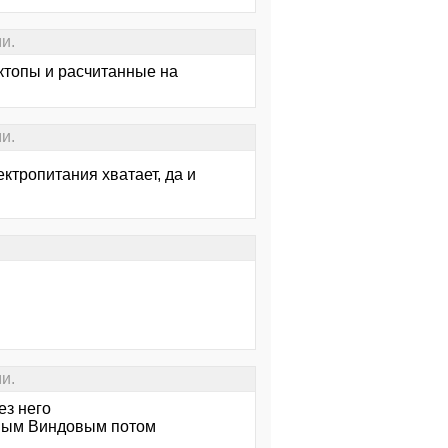
и.
ктопы и расчитанные на
и.
ктропитания хватает, да и
и.
ез него
тным Виндовым потом