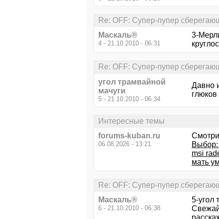
Re: OFF: Супер-пупер сберегающ
Маскаль®
3-Мерл
4 - 21.10.2010 - 06:31
круглос
Re: OFF: Супер-пупер сберегающ
угол трамвайной
Давно и
мачуги
глюков 
5 - 21.10.2010 - 06:34
Интересные темы
forums-kuban.ru
Смотри
06.08.2026 - 13:21
Выбор:
msi rad
мать у
Re: OFF: Супер-пупер сберегающ
Маскаль®
5-угол
6 - 21.10.2010 - 06:38
Свежай
расскаж