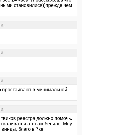
зными становилися))прежде чем
и.
и.
и.
о простаивают в минимальной
и.
 твиков реестра должно помочь.
тваливатся а то аж бесило. Мну
винды, благо в 7ке