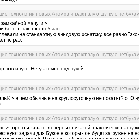
ие технологии новых Атомов играют злую шутку с нетбукам
трамвайной мачуги >
ли бы все так просто было.
плевали на стандартную виндовую оснатску. все равно "эко
л не раз.
ие технологии новых Атомов играют злую шутку с нетбукам
о поглянуть. Нету атомов под рукой...
ие технологии новых Атомов играют злую шутку с нетбукам
ль® > а чем обычные на круглосуточную не покатят? о_О ну
)
ие технологии новых Атомов играют злую шутку с нетбукам
н > торенты качать во первых никакой практически нагрузки
ствуют задачи для Буков в которых он будет загружен на в
то как минимум 8-10 часов, а обычно под пределом он стои