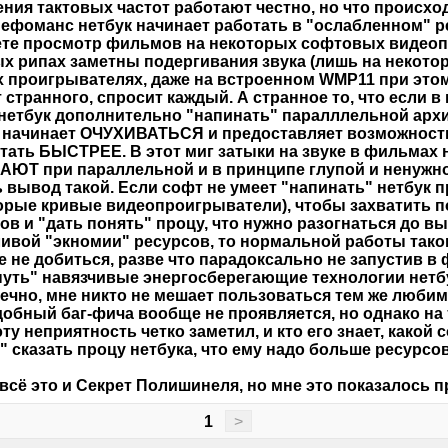
ния тактовых частот работают честно, но что происхо
ефоманс нетбук начинает работать в "ослабленном" р
те просмотр фильмов на некоторых софтовых видеоп
х рипах заметны подергивания звука (лишь на некото
 проигрывателях, даже на встроенном WMP11 при этом
т странного, спросит каждый. А странное то, что если в
нетбук дополнительно "напинать" паралллельной архи
 начинает ОЧУХИВАТЬСЯ и предоставляет возможност
тать БЫСТРЕЕ. В этот миг затыки на звуке в фильмах 
ЮТ при параллельной и в принципе глупой и ненужно
ь вывод такой. Если софт не умеет "напинать" нетбук 
орые кривые видеопроигрыватели), чтобы захватить п
ов и "дать понять" процу, что нужно разогнаться до в
ивой "экномии" ресурсов, то нормальной работы таког
е не добиться, разве что парадоксально не запустив в
уть" навязчивые энергосберегающие технологии нетб
нечно, мне никто не мешает пользоваться тем же люб
добный баг-фича вообще не проявляется, но однако на
эту неприятность четко заметил, и кто его знает, какой
" сказать процу нетбука, что ему надо больше ресурсов
всё это и Секрет Полишинеля, но мне это показалось 
1
>