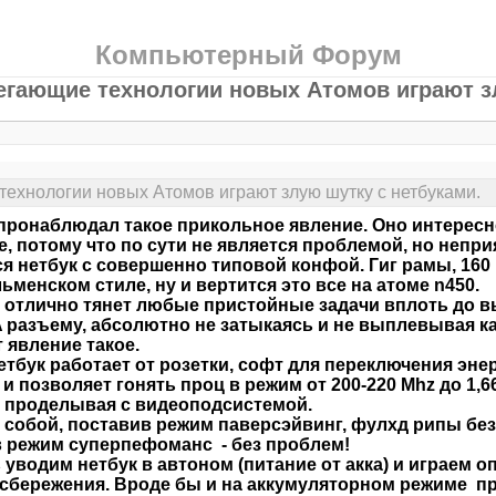
Компьютерный Форум
егающие технологии новых Атомов играют з
ехнологии новых Атомов играют злую шутку с нетбуками.
пронаблюдал такое прикольное явление. Оно интересн
, потому что по сути не является проблемой, но непри
я нетбук с совершенно типовой конфой. Гиг рамы, 160
ьменском стиле, ну и вертится это все на атоме n450.
 отлично тянет любые пристойные задачи вплоть до 
 разъему, абсолютно не затыкаясь и не выплевывая к
т явление такое.
етбук работает от розетки, софт для переключения эн
 и позволяет гонять проц в режим от 200-220 Mhz до 1,
 проделывая с видеоподсистемой.
 собой, поставив режим паверсэйвинг, фулхд рипы без
 режим суперпефоманс - без проблем!
 уводим нетбук в автоном (питание от акка) и играем 
сбережения. Вроде бы и на аккумуляторном режиме 