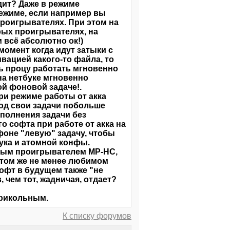
дит? Даже в режиме
ежиме, если например вы
роигрывателях. При этом на
рых проигрывателях, на
 всё абсолютно ок!)
 момент когда идут затыки с
вацией какого-то файла, то
ь процу работать мгновенно
на нетбуке мгновенно
й фоновой задаче!.
при режиме работы от акка
од свои задачи побольше
ыполнения задачи без
о софта при работе от акка на
 фоне "левую" задачу, чтобы
ука и атомной конфы.
имым проигрывателем MP-HC,
 том же не менее любимом
 софт в будущем также "не
, чем тот, жадничая, отдает?
прикольным.
К списку форумов