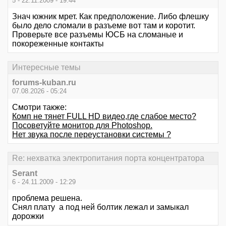
5 - 22.11.2009 - 19:44
Знач южник мрет. Как предположение. Либо флешку
было дело сломали в разъеме вот там и коротит.
Проверьте все разъемы ЮСБ на сломаные и
покореженные контакты
Интересные темы
forums-kuban.ru
07.08.2026 - 05:24
Смотри также:
Комп не тянет FULL HD видео,где слабое место?
Посоветуйте монитор для Photoshop.
Нет звука после переустановки системы ?
Re: нехватка электропитания порта концентратора
Serant
6 - 24.11.2009 - 12:29
проблема решена.
Снял плату а под ней болтик лежал и замыкал
дорожки