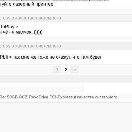
туйте лазерный принтер.
ress в качестве системного
ToPlay >
 чё - я малчок :))))))
ress в качестве системного
bIi > так мне же тоже не скажут, что там будет
1
2
>