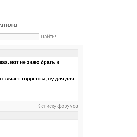
емного
Найти!
ss. вот не знаю брать в
п качает торренты, ну для для
К списку форумов