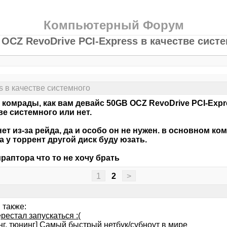
Компьютерный Форум
OCZ RevoDrive PCI-Express в качестве сист
 в качестве системного
 комрады, как вам девайс 50GB OCZ RevoDrive PCI-Expre
ве системного или нет.
ет из-за рейда, да и особо он не нужен. в основном ком
а у торрент другой диск буду юзать.
раптора что то не хочу брать
1
2
>
 также:
рестал запускаться :(
нг, тюнинг] Самый быстрый нетбук/субноут в мире