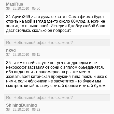
MagiRus
36 - 28.10.2010 - 05:50
34-Арчик369 > а я думаю хватит. Сама фирма будет
стоить на мой взгляд где-то около 60млрд, а если не
хватит, то в нынешней iИстерии Джобсу любой банк
даст столько, сколько он попросит.
Re: Небольшой офф. Что скажете?
nkvd
37 - 28.10.2010 - 06:11
35 - а имхо сейчас уже не гугл с андроидом и не
некрософт заставляют сони с эпплом объединятся.
ибо видят они - планомерно на рынке место
захватывает китайская продукция типа meizu и иже с
ними. если яблочники не засуетятся - то будем мы
смотреть китай-плазму с китай-фоном и китай-буком.
Re: Небольшой офф. Что скажете?
ShiningBurning
38 - 28.10.2010 - 06:22