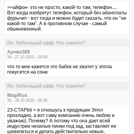
>>айфон- это не просто, какой-то там, телефон....
Вот когда изобретут телефон, который без абонплаты
фурычит - вот тогда и можно будет сказать, что он "не
какой-то там". А в противном случае - самый
обыкновенный.
Re: Небольшой офф. Что скажете?
Арчик369
34 - 27.10.2010 - 19:59
что то мне кажется что бабок не хватит у эппла
покусится на сони
Re: Небольшой офф. Что скажете?
MagiRus
35 - 28.10.2010 - 05:46
23-CTAPbIi > я отношусь к продукции Эппл
прохладно, а вот саму компанию очень люблю и
уважаю). Почему? А потому что она дает всей
индустрии нехилые пинки под зад, заставляет ее
шевелиться и делать действительно новые,