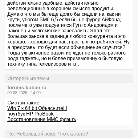
действительно удобные, действительно
революционные в хорошем смысле продукты.
Думаю что мы бы еще долго бы сидели на, как ни
крути, убогом ВМ6-6,5 если бы не фурор АйФона,
после чего уже подсуетился Гугл с Андроидом и
наконец и мелгомягкие зачесались. Эппл это
большая заноза в заднице любого конкурента и это
хорошо, - хорошо для нас, простых потребителей. Ну
а представь что будет если объединение случится?
Тогда уж активное развитие ждет не только разного
рода гаджеты, но и более приземленную бытовую
технику типа телевизоров и т.п.
Интересные темы
forums-kuban.ru
09.08.2026 - 14:09
Смотри также:
Win 7 x 64 bit Объясните!!!
ноутбук HP ProBook
Восстановление MMC флэшъ
Re: Небольшой офф. Что скажете?